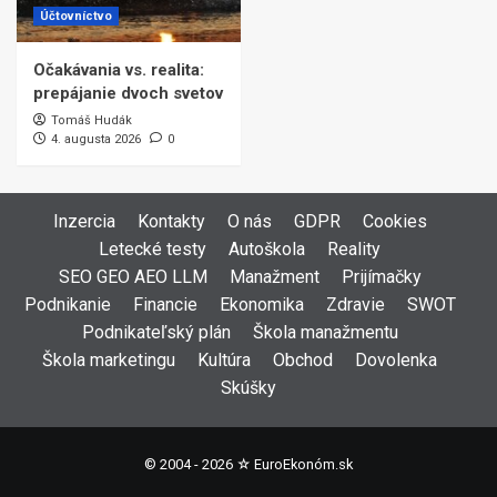
Účtovníctvo
Očakávania vs. realita:
prepájanie dvoch svetov
Tomáš Hudák
4. augusta 2026
0
Inzercia
Kontakty
O nás
GDPR
Cookies
Letecké testy
Autoškola
Reality
SEO GEO AEO LLM
Manažment
Prijímačky
Podnikanie
Financie
Ekonomika
Zdravie
SWOT
Podnikateľský plán
Škola manažmentu
Škola marketingu
Kultúra
Obchod
Dovolenka
Skúšky
© 2004 - 2026 ☆
EuroEkonóm.sk