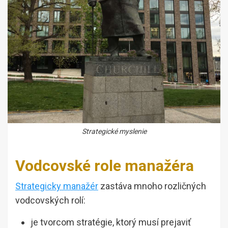
Strategické myslenie
Vodcovské role manažéra
Strategicky manažér
zastáva mnoho rozličných
vodcovských rolí:
je tvorcom stratégie, ktorý musí prejaviť