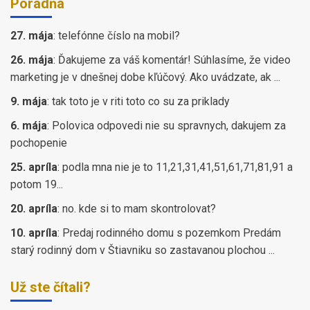
Poradňa
27. mája
:
telefónne číslo na mobil?
26. mája
:
Ďakujeme za váš komentár! Súhlasíme, že video
marketing je v dnešnej dobe kľúčový. Ako uvádzate, ak ...
9. mája
:
tak toto je v riti toto co su za priklady
6. mája
:
Polovica odpovedi nie su spravnych, dakujem za
pochopenie
25. apríla
:
podla mna nie je to 11,21,31,41,51,61,71,81,91 a
potom 19...
20. apríla
:
no. kde si to mam skontrolovat?
10. apríla
:
Predaj rodinného domu s pozemkom Predám
starý rodinný dom v Štiavniku so zastavanou plochou ...
Už ste čítali?