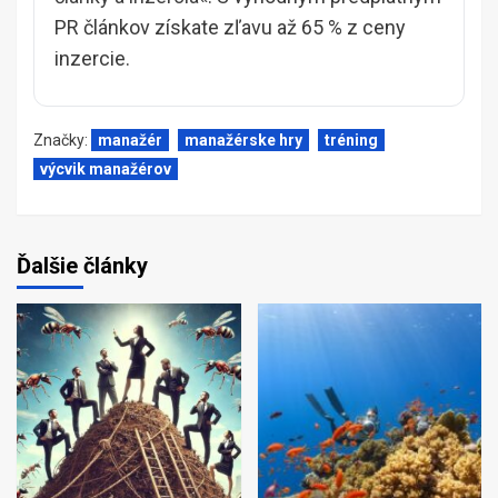
PR článkov získate zľavu až 65 % z ceny
inzercie.
Značky:
manažér
manažérske hry
tréning
výcvik manažérov
Ďalšie články