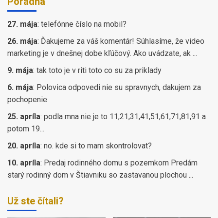
Poradňa
27. mája
:
telefónne číslo na mobil?
26. mája
:
Ďakujeme za váš komentár! Súhlasíme, že video
marketing je v dnešnej dobe kľúčový. Ako uvádzate, ak ...
9. mája
:
tak toto je v riti toto co su za priklady
6. mája
:
Polovica odpovedi nie su spravnych, dakujem za
pochopenie
25. apríla
:
podla mna nie je to 11,21,31,41,51,61,71,81,91 a
potom 19...
20. apríla
:
no. kde si to mam skontrolovat?
10. apríla
:
Predaj rodinného domu s pozemkom Predám
starý rodinný dom v Štiavniku so zastavanou plochou ...
Už ste čítali?