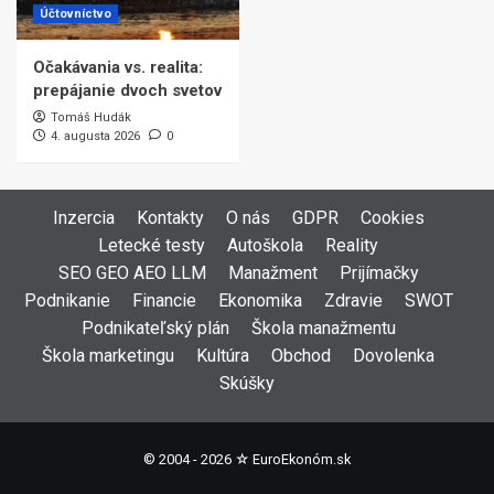
Účtovníctvo
Očakávania vs. realita:
prepájanie dvoch svetov
Tomáš Hudák
4. augusta 2026
0
Inzercia
Kontakty
O nás
GDPR
Cookies
Letecké testy
Autoškola
Reality
SEO GEO AEO LLM
Manažment
Prijímačky
Podnikanie
Financie
Ekonomika
Zdravie
SWOT
Podnikateľský plán
Škola manažmentu
Škola marketingu
Kultúra
Obchod
Dovolenka
Skúšky
© 2004 - 2026 ☆
EuroEkonóm.sk