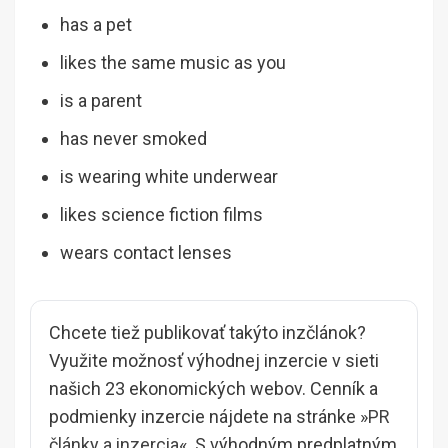
has a pet
likes the same music as you
is a parent
has never smoked
is wearing white underwear
likes science fiction films
wears contact lenses
Chcete tiež publikovať takýto inzčlánok?
Využite možnosť výhodnej inzercie v sieti
našich 23 ekonomických webov. Cenník a
podmienky inzercie nájdete na stránke »
PR
články a inzercia
«. S výhodným predplatným