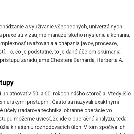
hádzanie a využívanie všeobecných, univerzálnych
e a praxe sú v záujme manažérskeho myslenia a konania.
mplexnosť uvažovania a chápania javov, procesov,
í. To, čo je podstatné, to je dané účelom skúmania.
prístupu zaradujeme Chestera Barnarda, Herberta A.
stupy
 uplatňovať v 50. a 60. rokoch nášho storočia. Vtedy išlo
nžinierskymi prístupmi. Často sa nazývali exaktnými
ké účely (radarová technika, obranné operácie vo
stupu môžeme uviesť, že ide o operačnú analýzu, teda
žia k riešeniu rozhodovacích úloh. V tom spočíva ich