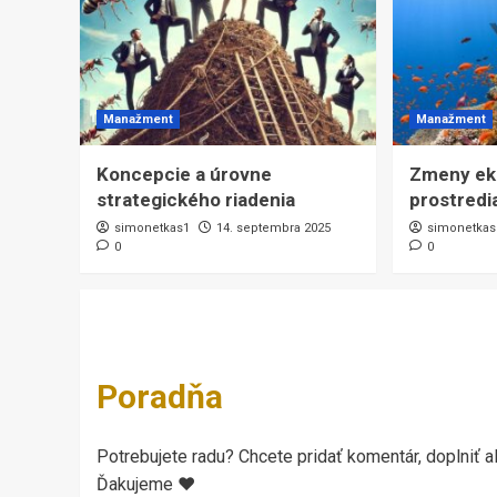
Manažment
Manažment
Koncepcie a úrovne
Zmeny ek
strategického riadenia
prostredi
simonetkas1
14. septembra 2025
simonetkas
0
0
Poradňa
Potrebujete radu? Chcete pridať komentár, doplniť al
Ďakujeme ♥