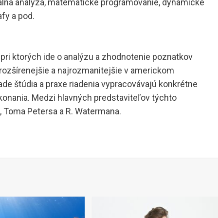
urálna analýza, matematické programovanie, dynamické
afy a pod.
 pri ktorých ide o analýzu a zhodnotenie poznatkov
rozšírenejšie a najrozmanitejšie v americkom
de štúdia a praxe riadenia vypracovávajú konkrétne
onania. Medzi hlavných predstaviteľov týchto
a, Toma Petersa a R. Watermana.