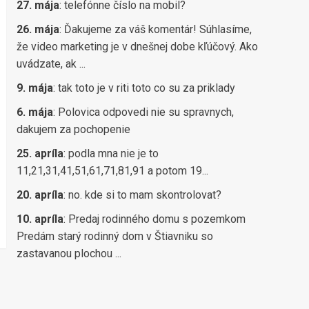
27. mája
:
telefónne číslo na mobil?
26. mája
:
Ďakujeme za váš komentár! Súhlasíme,
že video marketing je v dnešnej dobe kľúčový. Ako
uvádzate, ak ...
9. mája
:
tak toto je v riti toto co su za priklady
6. mája
:
Polovica odpovedi nie su spravnych,
dakujem za pochopenie
25. apríla
:
podla mna nie je to
11,21,31,41,51,61,71,81,91 a potom 19...
20. apríla
:
no. kde si to mam skontrolovat?
10. apríla
:
Predaj rodinného domu s pozemkom
Predám starý rodinný dom v Štiavniku so
zastavanou plochou ...