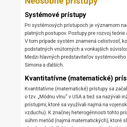
Neosobné prístupy
Systémové prístupy
Pri systémových prístupoch je významom nac
platných postupov. Postupy pre rozvoj teóri
V tom prípade systém znamená celistvosť, ko
podstatných vnútorných a vonkajších súvislost
Medzi hlavných predstaviteľov systémového 
Simona a ďalších.
Kvantitatívne (matematické) prí
Kvantitatívne (matematické) prístupy sa začali
o tzv. „Módnu vlnu“ v USA a tiež sa nazývali i
prístupmi, ktoré sa využívali najmä na vojens
vzduchu). K značnej heterogénnosti tohto prí
súhrn metód (najmä matematických), ktoré slú