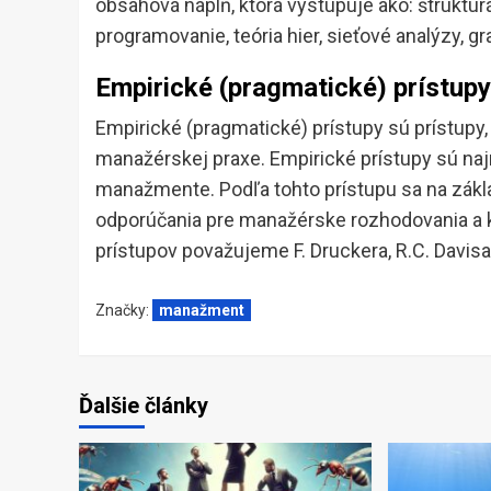
obsahová náplň, ktorá vystupuje ako: štrukt
programovanie, teória hier, sieťové analýzy, gr
Empirické (pragmatické) prístupy
Empirické (pragmatické) prístupy sú prístupy,
manažérskej praxe. Empirické prístupy sú naj
manažmente. Podľa tohto prístupu sa na zákla
odporúčania pre manažérske rozhodovania a k
prístupov považujeme F. Druckera, R.C. Davis
Značky:
manažment
Ďalšie články