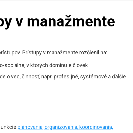
upy v manažmente
rístupov. Prístupy v manažmente rozčlenil na:
o-sociálne, v ktorých dominuje človek
e o vec, činnosť, napr. profesijné, systémové a ďalšie
 funkcie
plánovania, organizovania, koordinovania,