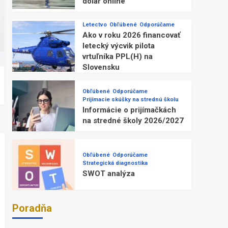
dolár online
Letectvo
Obľúbené
Odporúčame
Ako v roku 2026 financovať
letecký výcvik pilota
vrtuľníka PPL(H) na
Slovensku
Obľúbené
Odporúčame
Prijímacie skúšky na strednú školu
Informácie o prijímačkách
na stredné školy 2026/2027
Obľúbené
Odporúčame
Strategická diagnostika
SWOT analýza
Poradňa