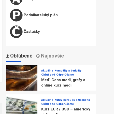
Podnikateľský plán
Častušky
Obľúbené
Najnovšie
Aktuálne
Komodity a deriváty
Obľúbené
Odporúčame
Meď: Cena medi, grafy a
online kurz medi
Aktuálne
Kurzy euro / cudzia mena
Obľúbené
Odporúčame
Kurz EUR / USD – americký