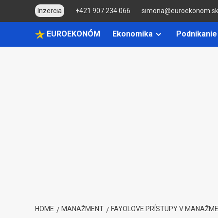
Skip
Inzercia
+421 907 234 066
simona@euroekonom.s
to
content
EUROEKONÓM
Ekonomika
Podnikanie
HOME
MANAŽMENT
FAYOLOVE PRÍSTUPY V MANAŽM