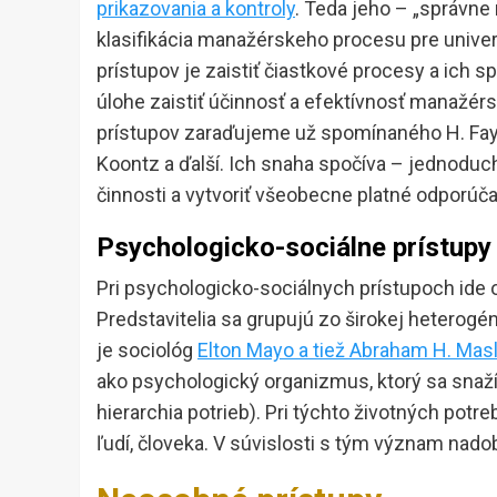
prikazovania a kontroly
. Teda jeho – „správne 
klasifikácia manažérskeho procesu pre unive
prístupov je zaistiť čiastkové procesy a ich s
úlohe zaistiť účinnosť a efektívnosť manažérs
prístupov zaraďujeme už spomínaného H. Fayola, 
Koontz a ďalší. Ich snaha spočíva – jednoduc
činnosti a vytvoriť všeobecne platné odporúčan
Psychologicko-sociálne prístupy
Pri psychologicko-sociálnych prístupoch ide o
Predstavitelia sa grupujú zo širokej heterog
je sociológ
Elton Mayo a tiež Abraham H. Mas
ako psychologický organizmus, ktorý sa snaž
hierarchia potrieb). Pri týchto životných pot
ľudí, človeka. V súvislosti s tým význam nado