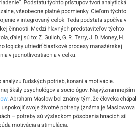
riadenie“. Podstatu týchto prístupov tvorí analytická
rzálne, všeobecne platné podmienky. Cieľom týchto
pojenie v integrovaný celok. Teda podstata spočíva v
kej činnosti. Medzi hlavných predstaviteľov týchto
ďalej sú to: Z. Gulich, G. R. Terry, J. D. Money, H.
ho logicky utriediť čiastkové procesy manažérskej
ia v jednotlivostiach a v celku.
 analýzu ľudských potrieb, konaní a motivácie.
énnej škály psychológov a sociológov. Najvýznamnejším
low
. Abraham Maslow bol známy tým, že človeka chápal
í uspokojiť svoje životné potreby (známa je Maslowova
rebách – potreby sú výsledkom pôsobenia hnacích síl
búda motivácia a stimulácia.