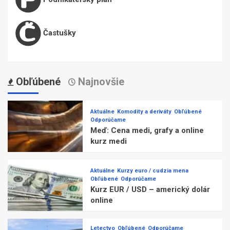
Častušky
Obľúbené
Najnovšie
Aktuálne
Komodity a deriváty
Obľúbené
Odporúčame
Meď: Cena medi, grafy a online
kurz medi
Aktuálne
Kurzy euro / cudzia mena
Obľúbené
Odporúčame
Kurz EUR / USD – americký dolár
online
Letectvo
Obľúbené
Odporúčame