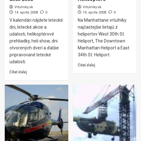
Vrtulniky.sk
Vrtulniky.sk
14. apríla 2008
0
10. apríla 2008
0
V kalendári nájdete letecké
Na Manhattane vrtuľníky
dni, letecké akcie a
najčastejšie lietajú z
udalosti, helikoptérové
heliportov West 30th St.
prehliadky, heli show, dni
Heliport, The Downtown
otvorených dverí a ďalšie
Manhattan Heliport a East
pripravované letecké
34th St. Heliport.
udalosti.
Čítať ďalej
Čítať ďalej