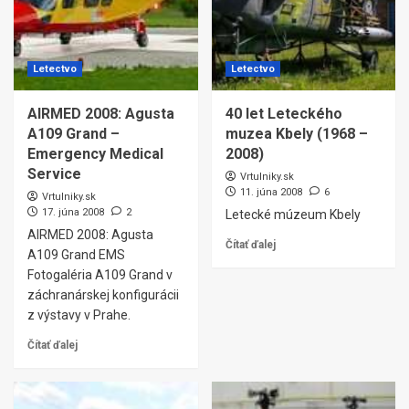
Letectvo
Letectvo
AIRMED 2008: Agusta
40 let Leteckého
A109 Grand –
muzea Kbely (1968 –
Emergency Medical
2008)
Service
Vrtulniky.sk
11. júna 2008
6
Vrtulniky.sk
17. júna 2008
2
Letecké múzeum Kbely
AIRMED 2008: Agusta
Čítať ďalej
A109 Grand EMS
Fotogaléria A109 Grand v
záchranárskej konfigurácii
z výstavy v Prahe.
Čítať ďalej