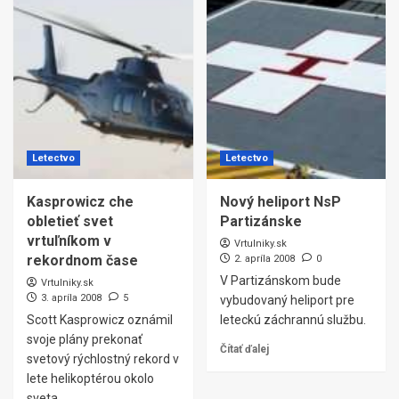
Letectvo
Letectvo
Kasprowicz che
Nový heliport NsP
obletieť svet
Partizánske
vrtuľníkom v
Vrtulniky.sk
rekordnom čase
2. apríla 2008
0
V Partizánskom bude
Vrtulniky.sk
3. apríla 2008
5
vybudovaný heliport pre
Scott Kasprowicz oznámil
leteckú záchrannú službu.
svoje plány prekonať
Čítať ďalej
svetový rýchlostný rekord v
lete helikoptérou okolo
sveta.