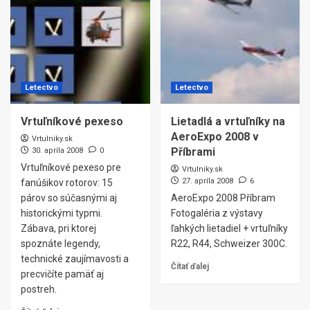
Letectvo
Letectvo
Vrtuľníkové pexeso
Lietadlá a vrtuľníky na
AeroExpo 2008 v
Vrtulniky.sk
Příbrami
30. apríla 2008
0
Vrtuľníkové pexeso pre
Vrtulniky.sk
27. apríla 2008
6
fanúšikov rotorov: 15
párov so súčasnými aj
AeroExpo 2008 Příbram
historickými typmi.
Fotogaléria z výstavy
Zábava, pri ktorej
ľahkých lietadiel + vrtuľníky
spoznáte legendy,
R22, R44, Schweizer 300C.
technické zaujímavosti a
Čítať ďalej
precvičíte pamäť aj
postreh.