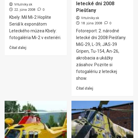
letecké dni 2008
Vrtulniky.sk
Piešťany
22. júna 2008
0
Kbely: Mil Mi-2 Hoplite
Vrtulniky.sk
18. júna 2008
0
Seriál k exponátom
Leteckého múzea Kbely:
Fotoreport: 2. národné
fotogaléria Mi-2 v exteriéri.
letecké dni 2008 Piešťany.
MiG-29, L-39, JAS-39
Čítať ďalej
Gripen, Tu-154, An-26,
akrobacia a ukážky
zásahov. Pozrite si
fotogalériu z leteckej
show.
Čítať ďalej