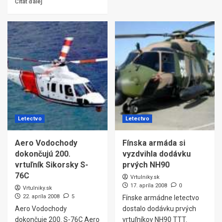
Čítať ďalej
Letectvo
Letectvo
Aero Vodochody
Fínska armáda si
dokončujú 200.
vyzdvihla dodávku
vrtuľník Sikorsky S-
prvých NH90
76C
Vrtulniky.sk
17. apríla 2008
0
Vrtulniky.sk
22. apríla 2008
5
Fínske armádne letectvo
Aero Vodochody
dostalo dodávku prvých
dokončuje 200. S-76C Aero
vrtuľníkov NH90 TTT.