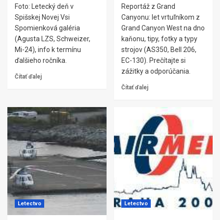
Foto: Letecký deň v
Reportáž z Grand
Spišskej Novej Vsi
Canyonu: let vrtuľníkom z
Spomienková galéria
Grand Canyon West na dno
(Agusta LZS, Schweizer,
kaňonu, tipy, fotky a typy
Mi-24), info k termínu
strojov (AS350, Bell 206,
ďalšieho ročníka.
EC-130). Prečítajte si
zážitky a odporúčania.
Čítať ďalej
Čítať ďalej
Letectvo
Letectvo