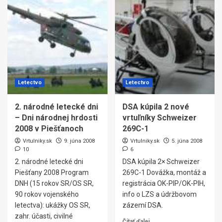
Letectvo
Letectvo
2. národné letecké dni
DSA kúpila 2 nové
– Dni národnej hrdosti
vrtuľníky Schweizer
2008 v Piešťanoch
269C-1
Vrtulniky.sk
9. júna 2008
Vrtulniky.sk
5. júna 2008
10
6
2. národné letecké dni
DSA kúpila 2× Schweizer
Piešťany 2008 Program
269C-1 Dovážka, montáž a
DNH (15 rokov SR/OS SR,
registrácia OK-PIP/OK-PIH,
90 rokov vojenského
info o LZS a údržbovom
letectva): ukážky OS SR,
zázemí DSA.
zahr. účasti, civilné
Čítať ďalej