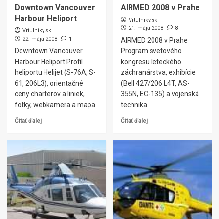
Downtown Vancouver
AIRMED 2008 v Prahe
Harbour Heliport
Vrtulniky.sk
21. mája 2008
8
Vrtulniky.sk
22. mája 2008
1
AIRMED 2008 v Prahe
Downtown Vancouver
Program svetového
Harbour Heliport Profil
kongresu leteckého
heliportu Helijet (S-76A, S-
záchranárstva, exhibície
61, 206L3), orientačné
(Bell 427/206 L4T, AS-
ceny charterov a liniek,
355N, EC-135) a vojenská
fotky, webkamera a mapa.
technika.
Čítať ďalej
Čítať ďalej