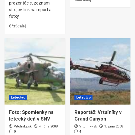
prezentácie, zoznam
strojov, link na report a
fotky.
Čítať ďalej
Letectvo
Letectvo
Foto: Spomienky na
Reportáž: Vrtuľníky v
letecký deň v SNV
Grand Canyon
Vrtulniky.sk
4. júna 2008
Vrtulniky.sk
1. júna 2008
0
4