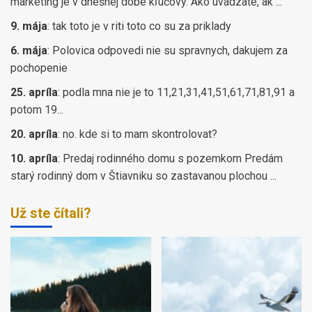
marketing je v dnešnej dobe kľúčový. Ako uvádzate, ak ...
9. mája
:
tak toto je v riti toto co su za priklady
6. mája
:
Polovica odpovedi nie su spravnych, dakujem za
pochopenie
25. apríla
:
podla mna nie je to 11,21,31,41,51,61,71,81,91 a
potom 19...
20. apríla
:
no. kde si to mam skontrolovat?
10. apríla
:
Predaj rodinného domu s pozemkom Predám
starý rodinný dom v Štiavniku so zastavanou plochou ...
Už ste čítali?