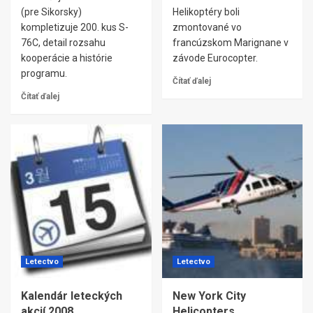
(pre Sikorsky)
Helikoptéry boli
kompletizuje 200. kus S-
zmontované vo
76C, detail rozsahu
francúzskom Marignane v
kooperácie a histórie
závode Eurocopter.
programu.
Čítať ďalej
Čítať ďalej
Letectvo
Letectvo
Kalendár leteckých
New York City
akcií 2008
Helicopters