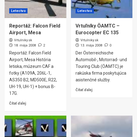
Letectvo
Letectvo
Reportáž: Falcon Field
Vrtuľníky ÖAMTC –
Airport, Mesa
Eurocopter EC 135
Vrtulniky.sk
Vrtulniky.sk
18. mája 2008
2
13. mája 2008
0
Reportáž: Falcon Field
Der Österreichische
Airport, Mesa História
Automobil-, Motorrad- und
letiska, múzeum CAF a
Touring Club (ÖAMTC) je
fotky (A109A, 206L-1,
rakúska firma poskytujúca
AS350 B2, MD500E, R22,
asistenčné služby.
UH-19, UH-1) + bonus B-
Čítať ďalej
17G.
Čítať ďalej