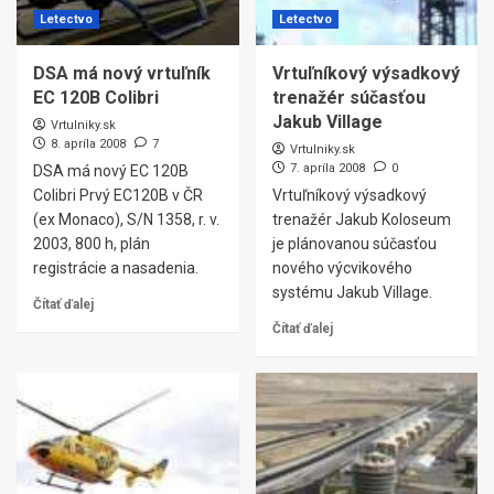
Letectvo
Letectvo
DSA má nový vrtuľník
Vrtuľníkový výsadkový
EC 120B Colibri
trenažér súčasťou
Jakub Village
Vrtulniky.sk
8. apríla 2008
7
Vrtulniky.sk
7. apríla 2008
0
DSA má nový EC 120B
Colibri Prvý EC120B v ČR
Vrtuľníkový výsadkový
(ex Monaco), S/N 1358, r. v.
trenažér Jakub Koloseum
2003, 800 h, plán
je plánovanou súčasťou
registrácie a nasadenia.
nového výcvikového
systému Jakub Village.
Čítať ďalej
Čítať ďalej