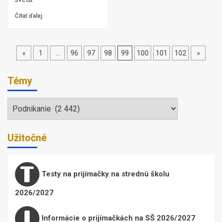
Čítať ďalej
Stránkovanie
«
1
…
96
97
98
99
100
101
102
»
príspevkov
Témy
Témy
Užitočné
Testy na prijímačky na strednú školu
2026/2027
Informácie o prijímačkách na SŠ 2026/2027