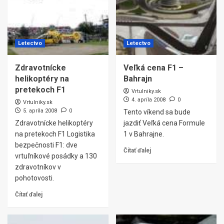
Letectvo
Letectvo
Zdravotnícke
Veľká cena F1 –
helikoptéry na
Bahrajn
pretekoch F1
Vrtulniky.sk
4. apríla 2008
0
Vrtulniky.sk
5. apríla 2008
0
Tento víkend sa bude
Zdravotnícke helikoptéry
jazdiť Veľká cena Formule
na pretekoch F1 Logistika
1 v Bahrajne.
bezpečnosti F1: dve
Čítať ďalej
vrtuľníkové posádky a 130
zdravotníkov v
pohotovosti.
Čítať ďalej