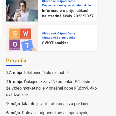
Obľúbené
Odporúčame
Prijímacie skúšky na strednú školu
Informácie o prijímačkách
na stredné školy 2026/2027
Obľúbené
Odporúčame
Strategická diagnostika
SWOT analýza
Poradňa
27. mája
:
telefónne číslo na mobil?
26. mája
:
Ďakujeme za váš komentár! Súhlasíme,
že video marketing je v dnešnej dobe kľúčový. Ako
uvádzate, ak ...
9. mája
:
tak toto je v riti toto co su za priklady
6. mája
:
Polovica odpovedi nie su spravnych,