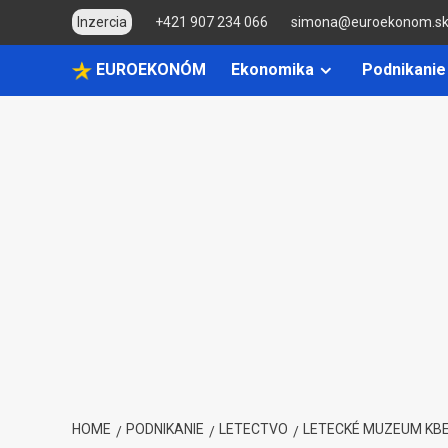
Skip
Inzercia
+421 907 234 066
simona@euroekonom.s
to
content
EUROEKONÓM
Ekonomika
Podnikanie
HOME
PODNIKANIE
LETECTVO
LETECKÉ MUZEUM KBEL