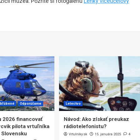
zícii múzea. Pozrite si fotogalériu
Lehký víceúčelový
bľúbené
Odporúčame
Letectvo
u 2026 financovať
Návod: Ako získať preukaz
cvik pilota vrtuľníka
rádiotelefonistu?
 Slovensku
Vrtulniky.sk
15. januára 2025
4