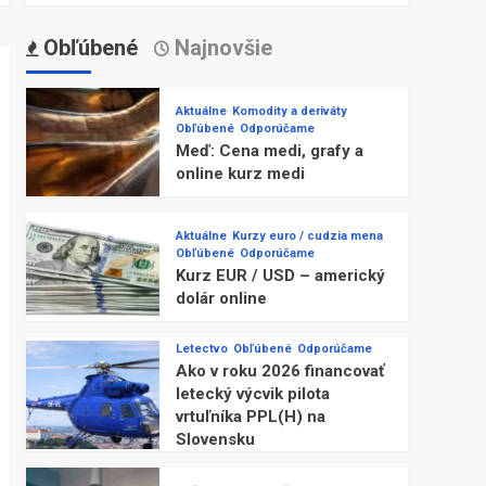
Obľúbené
Najnovšie
Aktuálne
Komodity a deriváty
Obľúbené
Odporúčame
Meď: Cena medi, grafy a
online kurz medi
Aktuálne
Kurzy euro / cudzia mena
Obľúbené
Odporúčame
Kurz EUR / USD – americký
dolár online
Letectvo
Obľúbené
Odporúčame
Ako v roku 2026 financovať
letecký výcvik pilota
vrtuľníka PPL(H) na
Slovensku