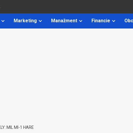
k
Marketing
Manažment
Financie
Obc
Y: MIL MI-1 HARE