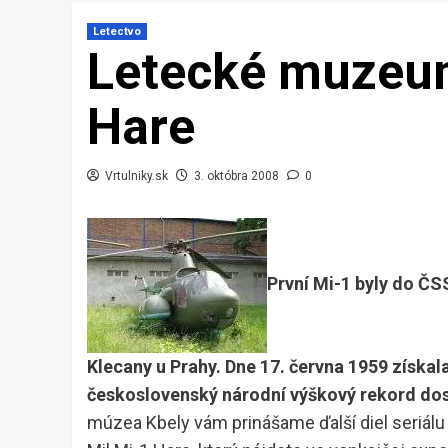
Letectvo
Letecké muzeum
Hare
Vrtulniky.sk
3. októbra 2008
0
První Mi-1 byly do ČS
Klecany u Prahy. Dne 17. června 1959 získal
československý národní výškový rekord d
múzea Kbely vám prinášame ďalší diel seriálu