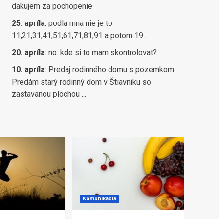
dakujem za pochopenie
25. apríla
:
podla mna nie je to
11,21,31,41,51,61,71,81,91 a potom 19...
20. apríla
:
no. kde si to mam skontrolovat?
10. apríla
:
Predaj rodinného domu s pozemkom
Predám starý rodinný dom v Štiavniku so
zastavanou plochou ...
Komunikácia