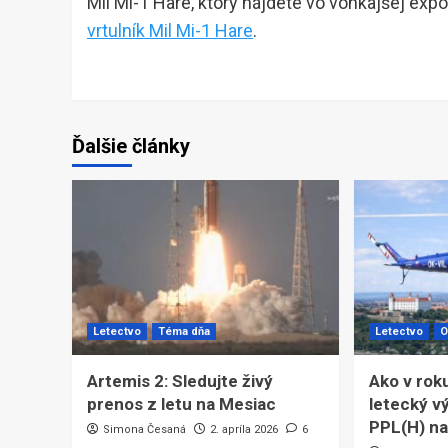
Mil Mi-1 Hare, ktorý nájdete vo vonkajšej expo
vrtulník Mil Mi-1 Hare
.
Ďalšie články
Letectvo
Téma dňa
Letectvo
O
Artemis 2: Sledujte živý
Ako v rok
prenos z letu na Mesiac
letecký vý
PPL(H) na
Simona Česaná
2. apríla 2026
6