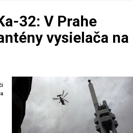
Ka-32: V Prahe
antény vysielača na
či
ča