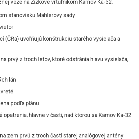
íznej veže na Žižkove vrtuľníkom Kamov Ka-32.
vnom stanovisku Mahlerovy sady
vietor
í (ČRa) uvoľňujú konštrukciu starého vysielača a
a prvý z troch letov, ktoré odstránia hlavu vysielača,
ých lán
avreté
bieha podľa plánu
é opatrenia, hlavne v časti, nad ktorou sa Kamov Ka-32
 na zem prvú z troch častí starej analógovej antény