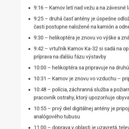
9:16 – Kamov letí nad vežu a na závesné l
9:25 – druhá časť antény je úspešne odlož
časti postupne naložené na kamión a od
9:30 – helikoptéra je znovu vo výške a zná
9:42 – vrtuľník Kamov Ka-32 si sadá na op
príprava na ďalšiu fázu výstavby
10:00 – helikoptéra sa pripravuje na druh
10:31 – Kamov je znovu vo vzduchu – prip
10:48 – polícia, záchranná služba a požiar
pracovník ostrahy, ktorý upozorňuje obyva
10:55 – prvý diel digitálnej antény je pri
analógového tubusu
11:00 – doprava v oblasti je uzavretá, tel