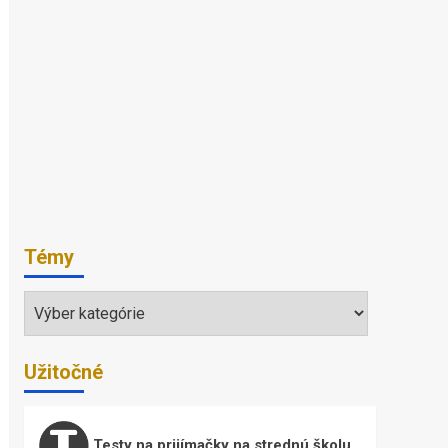
Témy
Témy
Užitočné
Testy na prijímačky na strednú školu