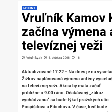
Letectvo
Vruľník Kamov 
začína výmena 
televíznej veži
Vrtulniky.sk
6. októbra 2008
18
Aktualizované 17:22 – Na dnes je na vysiela
Žižkov naplánovaná výmena antény vysiela
na televíznej veži. Akcia by mala začať
približne o 9.00 ráno. Očakávaný „zákaz
vychádzania“ sa bude týkať pražských ulíc
Pospíšilova a Fibichova. V čase, keď bude