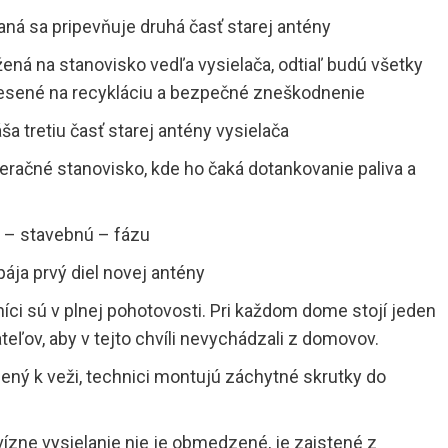
aná sa pripevňuje druhá časť starej antény
ená na stanovisko vedľa vysielača, odtiaľ budú všetky
nesené na recykláciu a bezpečné zneškodnenie
ša tretiu časť starej antény vysielača
eračné stanovisko, kde ho čaká dotankovanie paliva a
ú – stavebnú – fázu
ája prvý diel novej antény
níci sú v plnej pohotovosti. Pri každom dome stojí jeden
teľov, aby v tejto chvíli nevychádzali z domovov.
pojený k veži, technici montujú záchytné skrutky do
evízne vysielanie nie je obmedzené, je zaistené z