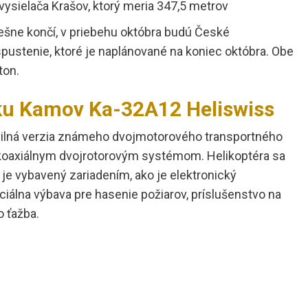
ysielača Krašov, ktorý meria 347,5 metrov
ešne končí, v priebehu októbra budú České
pustenie, ktoré je naplánované na koniec októbra. Obe
ton.
íku Kamov Ka-32A12 Heliswiss
vilná verzia známeho dvojmotorového transportného
koaxiálnym dvojrotorovým systémom. Helikoptéra sa
je vybavený zariadením, ako je elektronický
iálna výbava pre hasenie požiarov, príslušenstvo na
o ťažba.