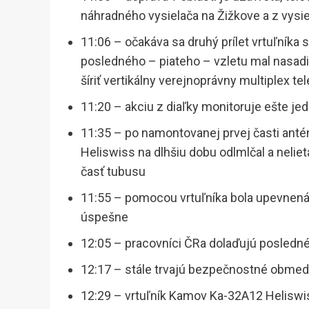
náhradného vysielača na Žižkove a z vysi
11:06 – očakáva sa druhý prílet vrtuľníka 
posledného – piateho – vzletu mal nasadiť
šíriť vertikálny verejnoprávny multiplex t
11:20 – akciu z diaľky monitoruje ešte jed
11:35 – po namontovanej prvej časti ant
Heliswiss na dlhšiu dobu odlmlčal a neli
časť tubusu
11:55 – pomocou vrtuľníka bola upevnená 
úspešne
12:05 – pracovníci ČRa dolaďujú posledné 
12:17 – stále trvajú bezpečnostné obmed
12:29 – vrtuľník Kamov Ka-32A12 Heliswiss