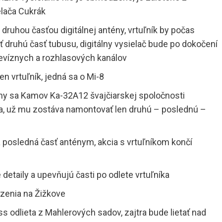
elača Cukrák
s druhou časťou digitálnej antény, vrtuľník by počas
 druhú časť tubusu, digitálny vysielač bude po dokočení
elevíznych a rozhlasových kanálov
en vrtuľník, jedná sa o Mi-8
ény sa Kamov Ka-32A12 švajčiarskej spoločnosti
eta, už mu zostáva namontovať len druhú – poslednú –
posledná časť anténym, akcia s vrtuľníkom končí
detaily a upevňujú časti po odlete vrtuľníka
zenia na Žižkove
 odlieta z Mahlerových sadov, zajtra bude lietať nad