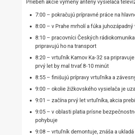
Priebeh akcie výmeny antény vysielača telev
7:00 – pokračujú prípravné práce na hla
8:00 – v Prahe mrholí a fúka juhozápadný 
8:10 – pracovníci Českých rádiokomunikac
pripravujú ho na transport
8:20 – vrtuľník Kamov Ka-32 sa pripravuje n
prvý let by mal trvať 8-10 minút
8:55 – finišujú prípravy vrtuľníka a závesn
9:00 – okolie žižkovského vysielača je uz
9:01 – začína prvý let vrtuľníka, akcia pre
9:05 – v oblasti platia prísne bezpečnostn
pohybuje
9:08 – vrtuľník demontuje, znáša a ukladá