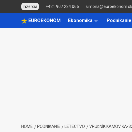
Skip
Inzercia
+421 907 234 066
simona@euroekonom.s
to
content
EUROEKONÓM
Ekonomika
Podnikanie
HOME
PODNIKANIE
LETECTVO
VRUĽNÍK KAMOV KA-32