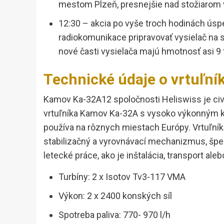
mestom Plzeň, presnejšie nad stožiarom v
12:30 – akcia po vyše troch hodinách úsp
radiokomunikace pripravovať vysielač na s
nové časti vysielača majú hmotnosť asi 9 
Technické údaje o vrtuľn
Kamov Ka-32A12 spoločnosti Heliswiss je ci
vrtuľníka Kamov Ka-32A s vysoko výkonným 
používa na rôznych miestach Európy. Vrtuľník 
stabilizačný a vyrovnávací mechanizmus, špec
letecké práce, ako je inštalácia, transport aleb
Turbíny: 2 x Isotov Tv3-117 VMA
Výkon: 2 x 2400 konských síl
Spotreba paliva: 770- 970 l/h