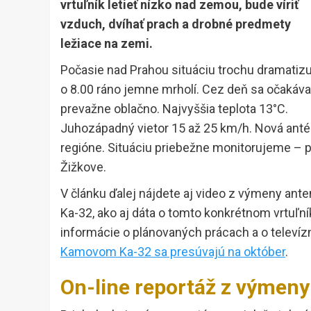
vrtuľník letieť nízko nad zemou, bude víriť
vzduch, dvíhať prach a drobné predmety
ležiace na zemi.
Počasie nad Prahou situáciu trochu dramatizu
o 8.00 ráno jemne mrholí. Cez deň sa očakáva
prevažne oblačno. Najvyššia teplota 13°C.
Juhozápadný vietor 15 až 25 km/h. Nová anténa
regióne. Situáciu priebežne monitorujeme – pr
Žižkove.
V článku ďalej nájdete aj video z výmeny ant
Ka-32, ako aj dáta o tomto konkrétnom vrtuľn
informácie o plánovaných prácach a o televíz
Kamovom Ka-32 sa presúvajú na október
.
On-line reportáž z výmeny