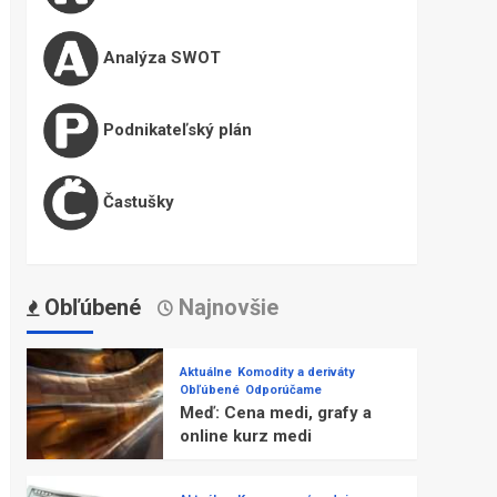
Analýza SWOT
Podnikateľský plán
Častušky
Obľúbené
Najnovšie
Aktuálne
Komodity a deriváty
Obľúbené
Odporúčame
Meď: Cena medi, grafy a
online kurz medi