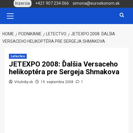
Skip
Inzercia
+421 907 234 066
simona@euroekonom.sk
to
Primary
Menu
content
HOME
PODNIKANIE
LETECTVO
JETEXPO 2008: ĎALŠIA
VERSACEHO HELIKOPTÉRA PRE SERGEJA SHMAKOVA
Letectvo
JETEXPO 2008: Ďalšia Versaceho
helikoptéra pre Sergeja Shmakova
Vrtulniky.sk
19. septembra 2008
1