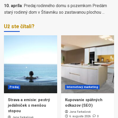
10. apríla
:
Predaj rodinného domu s pozemkom Predám
starý rodinný dom v Štiavniku so zastavanou plochou ...
Už ste čítali?
Predaj
Internetový marketing
Strava a emisie: pestrý
Kupovanie spätných
jedálniček s menšou
odkazov (SEO)
stopou
Jana Farkašová
6. augusta 2026
0
Jana Farkašová