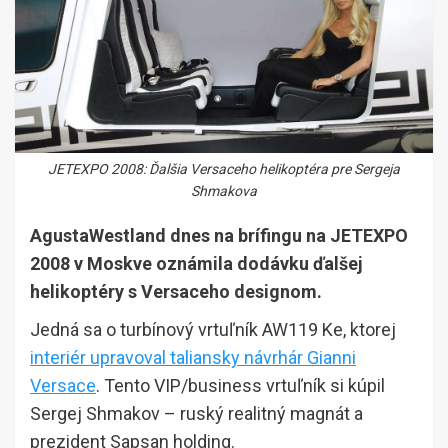
JETEXPO 2008: Ďalšia Versaceho helikoptéra pre Sergeja
Shmakova
AgustaWestland dnes na brífingu na JETEXPO
2008 v Moskve oznámila dodávku ďalšej
helikoptéry s Versaceho designom.
Jedná sa o turbínový vrtuľník AW119 Ke, ktorej
interiér upravoval taliansky návrhár Gianni
Versace
. Tento VIP/business vrtuľník si kúpil
Sergej Shmakov – ruský realitný magnát a
prezident Sapsan holding.