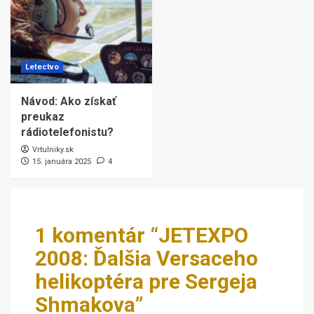
Letectvo
Návod: Ako získať
preukaz
rádiotelefonistu?
Vrtulniky.sk
15. januára 2025
4
1 komentár “
JETEXPO
2008: Ďalšia Versaceho
helikoptéra pre Sergeja
Shmakova
”