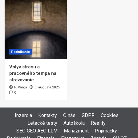
Podnikanie
Vplyv stresu a
pracovného tempa na
stravovanie
P. Varga
5. augusta 2026
0
Inzercia
Kontakty
O nás
GDPR
Cookies
Letecké testy
Autoškola
Reality
SEO GEO AEO LLM
Manažment
Prijímačky