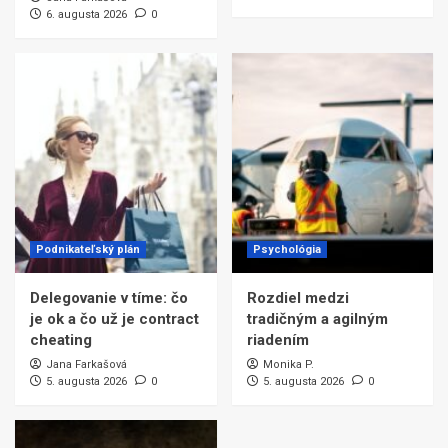
6. augusta 2026
0
Podnikateľský plán
Psychológia
Delegovanie v tíme: čo
Rozdiel medzi
je ok a čo už je contract
tradičným a agilným
cheating
riadením
Jana Farkašová
Monika P.
5. augusta 2026
0
5. augusta 2026
0