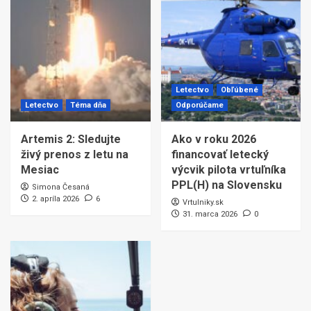
Letectvo
Obľúbené
Letectvo
Téma dňa
Odporúčame
Artemis 2: Sledujte
Ako v roku 2026
živý prenos z letu na
financovať letecký
Mesiac
výcvik pilota vrtuľníka
PPL(H) na Slovensku
Simona Česaná
2. apríla 2026
6
Vrtulniky.sk
31. marca 2026
0