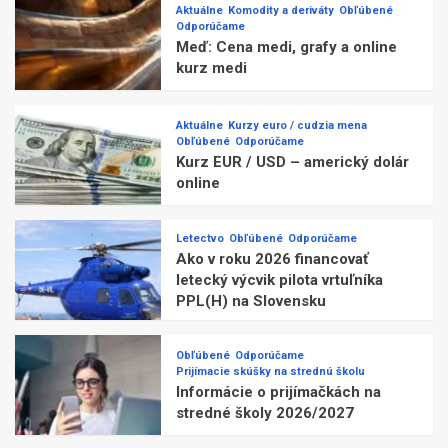
Aktuálne
Komodity a deriváty
Obľúbené
Odporúčame
Meď: Cena medi, grafy a online
kurz medi
Aktuálne
Kurzy euro / cudzia mena
Obľúbené
Odporúčame
Kurz EUR / USD – americký dolár
online
Letectvo
Obľúbené
Odporúčame
Ako v roku 2026 financovať
letecký výcvik pilota vrtuľníka
PPL(H) na Slovensku
Obľúbené
Odporúčame
Prijímacie skúšky na strednú školu
Informácie o prijímačkách na
stredné školy 2026/2027