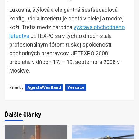
Luxusná, štýlová a elelgantná šesťsedadlová
konfigurácia interiéru je odetá v bielej a modrej
koži. Tretia medzinárodná
výstava obchodného
letectva
JETEXPO sa v týchto dňoch stala
profesionálnym fórom ruskej spoločnosti
obchodných prepravcov. JETEXPO 2008
prebieha v dňoch 17. – 19. septembra 2008 v
Moskve.
Značky:
AgustaWestland
Versace
Ďalšie články