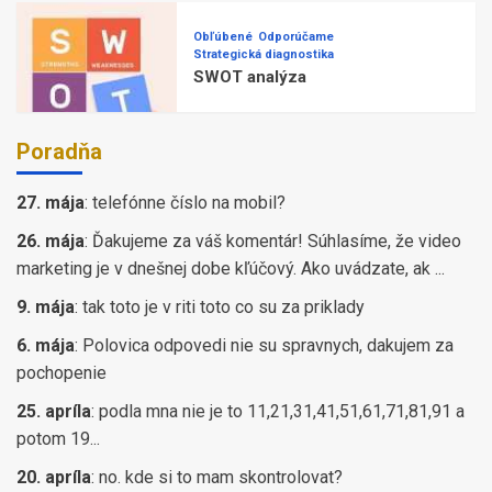
Obľúbené
Odporúčame
Strategická diagnostika
SWOT analýza
Poradňa
27. mája
:
telefónne číslo na mobil?
26. mája
:
Ďakujeme za váš komentár! Súhlasíme, že video
marketing je v dnešnej dobe kľúčový. Ako uvádzate, ak ...
9. mája
:
tak toto je v riti toto co su za priklady
6. mája
:
Polovica odpovedi nie su spravnych, dakujem za
pochopenie
25. apríla
:
podla mna nie je to 11,21,31,41,51,61,71,81,91 a
potom 19...
20. apríla
:
no. kde si to mam skontrolovat?