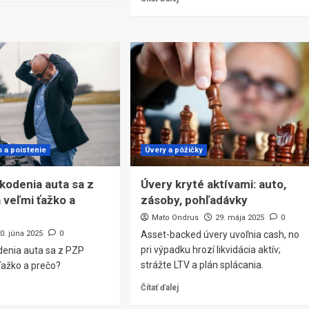
o a poistenie
Úvery a pôžičky
kodenia auta sa z
Úvery kryté aktívami: auto,
 veľmi ťažko a
zásoby, pohľadávky
Mato Ondrus
29. mája 2025
0
0. júna 2025
0
Asset-backed úvery uvoľnia cash, no
pri výpadku hrozí likvidácia aktív;
denia auta sa z PZP
strážte LTV a plán splácania.
 ťažko a prečo?
Čítať ďalej