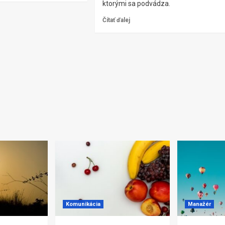
ktorými sa podvádza.
Čítať ďalej
Komunikácia
Manažér