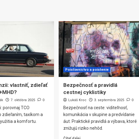
Poisťovníctvo a poistenie
zii: vlastniť, zdieľať
Bezpečnosť a pravidlá
xi+MHD?
cestnej cyklistiky
ák
7. októbra 2025
0
Lukáš Kroc
3. septembra 2025
0
i: porovnaj TCO
Bezpečnosť na ceste: viditeľnosť,
o zdieľaním, taxíkom a
komunikácia v skupine a predvídanie
yužitia a komfortu.
áut. Praktické pravidlá a výbava, ktoré
znižujú riziko nehôd.
Čítať ďalej