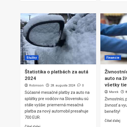
Služby
Financie
Štatistika o platbách za autá
Živnostníc
2024
auto na ži
všetky tie
Robinson
28. augusta 2024
0
Súčasné mesačné platby za auto na
Marek
8
splátky pre vodičov na Slovensku sú
Živnostníci, 
stále vyššie: priemerná mesačná
živnosť a vyu
platba za nový automobil presahuje
benefity!
700 EUR.
Čítať ďalej
Čítať ďalej