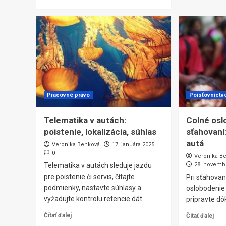
Pracovné právo
Poisťovníctv
Telematika v autách:
Colné osl
poistenie, lokalizácia, súhlas
sťahovaní
autá
Veronika Benková
17. januára 2025
0
Veronika B
Telematika v autách sleduje jazdu
28. novemb
pre poistenie či servis, čítajte
Pri sťahovan
podmienky, nastavte súhlasy a
oslobodenie
vyžadujte kontrolu retencie dát.
pripravte dô
Čítať ďalej
Čítať ďalej