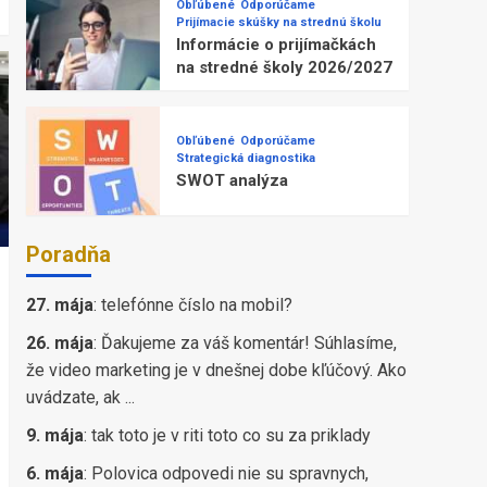
Obľúbené
Odporúčame
Prijímacie skúšky na strednú školu
Informácie o prijímačkách
na stredné školy 2026/2027
Obľúbené
Odporúčame
Strategická diagnostika
SWOT analýza
Poradňa
27. mája
:
telefónne číslo na mobil?
26. mája
:
Ďakujeme za váš komentár! Súhlasíme,
že video marketing je v dnešnej dobe kľúčový. Ako
uvádzate, ak ...
9. mája
:
tak toto je v riti toto co su za priklady
6. mája
:
Polovica odpovedi nie su spravnych,