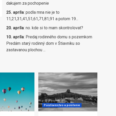
dakujem za pochopenie
25. apríla
:
podla mna nie je to
11,21,31,41,51,61,71,81,91 a potom 19...
20. apríla
:
no. kde si to mam skontrolovat?
10. apríla
:
Predaj rodinného domu s pozemkom
Predám starý rodinný dom v Štiavniku so
zastavanou plochou ...
Poisťovníctvo a poistenie