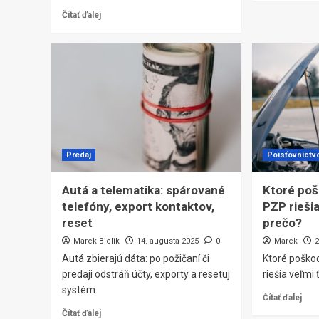
Čítať ďalej
Predaj
Poisťovníctv
Autá a telematika: spárované
Ktoré poš
telefóny, export kontaktov,
PZP riešia
reset
prečo?
Marek Bielik
14. augusta 2025
0
Marek
2
Autá zbierajú dáta: po požičaní či
Ktoré poško
predaji odstráň účty, exporty a resetuj
riešia veľmi
systém.
Čítať ďalej
Čítať ďalej