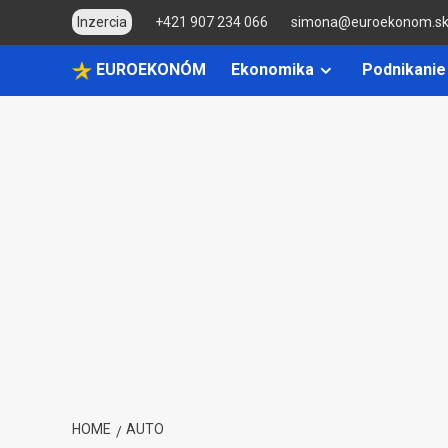
Skip
Inzercia
+421 907 234 066
simona@euroekonom.s
to
content
EUROEKONÓM
Ekonomika
Podnikanie
HOME
AUTO