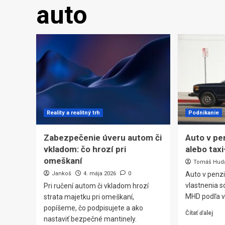
auto
Reality a realitný trh
Podnikanie
Zabezpečenie úveru autom či
Auto v pen
vkladom: čo hrozí pri
alebo ta
omeškaní
Tomáš Hud
Jankoš
4. mája 2026
0
Auto v penzi
vlastnenia s
Pri ručení autom či vkladom hrozí
MHD podľa v
strata majetku pri omeškaní,
popíšeme, čo podpisujete a ako
Čítať ďalej
nastaviť bezpečné mantinely.