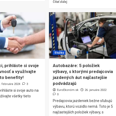
Čítať ďalej
Služby
i, prihláste si svoje
Autobazáre: 5 položiek
vnosť a využívajte
výbavy, s ktorými predajcovia
to benefity!
jazdených áut najčastejšie
podvádzajú
. februára 2024
3
prihláste si svoje auto na
EuroEkonóm.sk
26. januára 2022
0
žívajte všetky tieto
Predajcovia jazdeniek bežne sľubujú
výbavu, ktorú vozidlo nemá. Toto je 5
najčastejších položiek výbavy, s