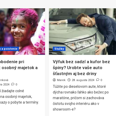
o a poistenie
Služby
obodenie pri
Výfuk bez sadzí a kufor bez
: osobný majetok a
špiny? Urobte vaše auto
šťastným aj bez driny
enková
Marek
28. augusta 2024
0
ra 2024
0
Túžite po dieselovom aute, ktoré
í žiadajte colné
dýcha rovnako ľahko ako bežec po
 na osobný majetok,
maratóne, pričom si zachováva
kazy o pobyte a termíny.
čistotu svojho interiéru ako v
showroom-e?