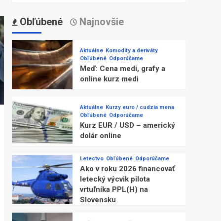
Obľúbené
Najnovšie
Aktuálne
Komodity a deriváty
Obľúbené
Odporúčame
Meď: Cena medi, grafy a
online kurz medi
Aktuálne
Kurzy euro / cudzia mena
Obľúbené
Odporúčame
Kurz EUR / USD – americký
dolár online
Letectvo
Obľúbené
Odporúčame
Ako v roku 2026 financovať
letecký výcvik pilota
vrtuľníka PPL(H) na
Slovensku