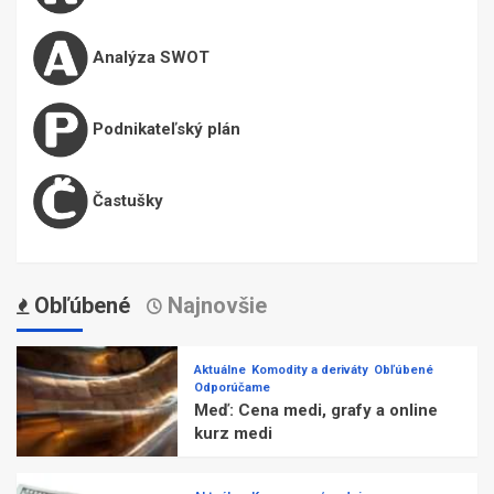
Analýza SWOT
Podnikateľský plán
Častušky
Obľúbené
Najnovšie
Aktuálne
Komodity a deriváty
Obľúbené
Odporúčame
Meď: Cena medi, grafy a online
kurz medi