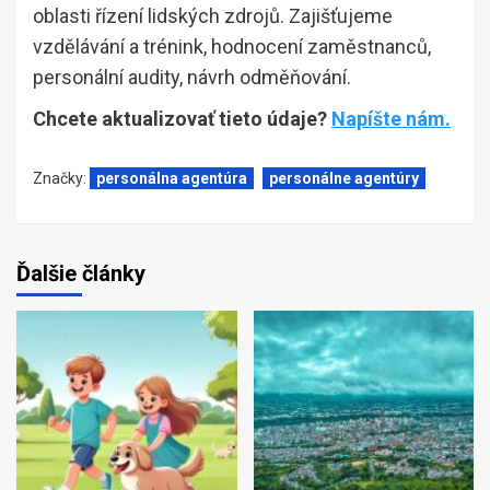
oblasti řízení lidských zdrojů. Zajišťujeme
vzdělávání a trénink, hodnocení zaměstnanců,
personální audity, návrh odměňování.
Chcete aktualizovať tieto údaje?
Napíšte nám.
Značky:
personálna agentúra
personálne agentúry
Ďalšie články