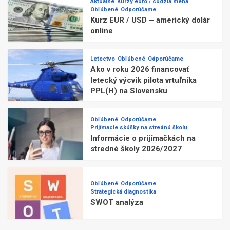
Aktuálne
Kurzy euro / cudzia mena
Obľúbené
Odporúčame
Kurz EUR / USD – americký dolár
online
Letectvo
Obľúbené
Odporúčame
Ako v roku 2026 financovať
letecký výcvik pilota vrtuľníka
PPL(H) na Slovensku
Obľúbené
Odporúčame
Prijímacie skúšky na strednú školu
Informácie o prijímačkách na
stredné školy 2026/2027
Obľúbené
Odporúčame
Strategická diagnostika
SWOT analýza