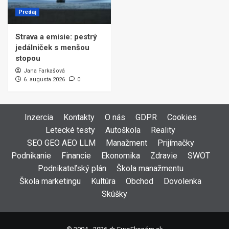
Predaj
Strava a emisie: pestrý
jedálniček s menšou
stopou
Jana Farkašová
6. augusta 2026
0
Inzercia
Kontakty
O nás
GDPR
Cookies
Letecké testy
Autoškola
Reality
SEO GEO AEO LLM
Manažment
Prijímačky
Podnikanie
Financie
Ekonomika
Zdravie
SWOT
Podnikateľský plán
Škola manažmentu
Škola marketingu
Kultúra
Obchod
Dovolenka
Skúšky