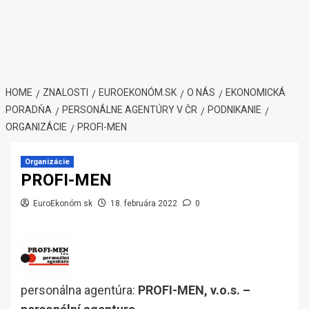
HOME
ZNALOSTI
EUROEKONÓM.SK
O NÁS
EKONOMICKÁ
PORADŇA
PERSONÁLNE AGENTÚRY V ČR
PODNIKANIE
ORGANIZÁCIE
PROFI-MEN
Organizácie
PROFI-MEN
EuroEkonóm.sk
18. februára 2022
0
personálna agentúra:
PROFI-MEN, v.o.s. –