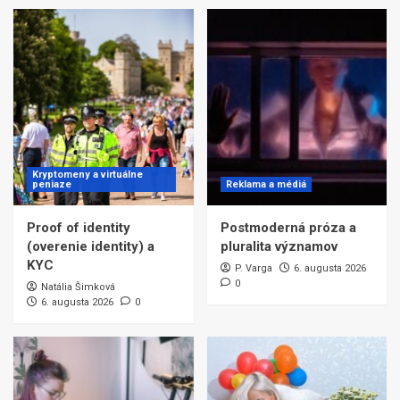
Kryptomeny a virtuálne
peniaze
Reklama a médiá
Proof of identity
Postmoderná próza a
(overenie identity) a
pluralita významov
KYC
P. Varga
6. augusta 2026
0
Natália Šimková
6. augusta 2026
0