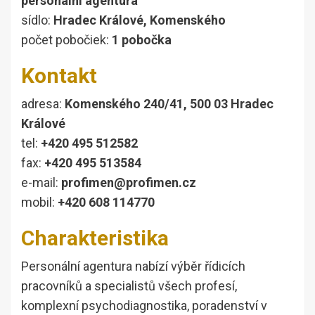
personální agentura
sídlo:
Hradec Králové, Komenského
počet pobočiek:
1 pobočka
Kontakt
adresa:
Komenského 240/41, 500 03 Hradec
Králové
tel:
+420 495 512582
fax:
+420 495 513584
e-mail:
profimen@profimen.cz
mobil:
+420 608 114770
Charakteristika
Personální agentura nabízí výběr řídicích
pracovníků a specialistů všech profesí,
komplexní psychodiagnostika, poradenství v