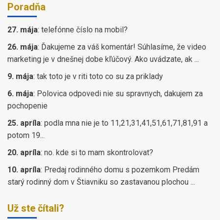
Poradňa
27. mája
:
telefónne číslo na mobil?
26. mája
:
Ďakujeme za váš komentár! Súhlasíme, že video
marketing je v dnešnej dobe kľúčový. Ako uvádzate, ak ...
9. mája
:
tak toto je v riti toto co su za priklady
6. mája
:
Polovica odpovedi nie su spravnych, dakujem za
pochopenie
25. apríla
:
podla mna nie je to 11,21,31,41,51,61,71,81,91 a
potom 19...
20. apríla
:
no. kde si to mam skontrolovat?
10. apríla
:
Predaj rodinného domu s pozemkom Predám
starý rodinný dom v Štiavniku so zastavanou plochou ...
Už ste čítali?