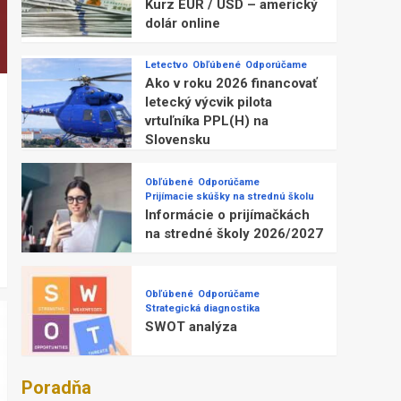
Kurz EUR / USD – americký
dolár online
Letectvo
Obľúbené
Odporúčame
Ako v roku 2026 financovať
letecký výcvik pilota
vrtuľníka PPL(H) na
Slovensku
Obľúbené
Odporúčame
Prijímacie skúšky na strednú školu
Informácie o prijímačkách
na stredné školy 2026/2027
Obľúbené
Odporúčame
Strategická diagnostika
SWOT analýza
Poradňa