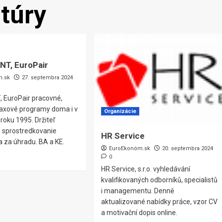
túry
T, EuroPair
m.sk
27. septembra 2024
EuroPair pracovné,
praxové programy doma i v
Organizácie
 roku 1995. Držiteľ
a sprostredkovanie
HR Service
 za úhradu. BA a KE.
EuroEkonóm.sk
20. septembra 2024
0
HR Service, s.r.o. vyhledávání
kvalifikovaných odborníků, specialistů
i managementu. Denně
aktualizované nabídky práce, vzor CV
a motivační dopis online.