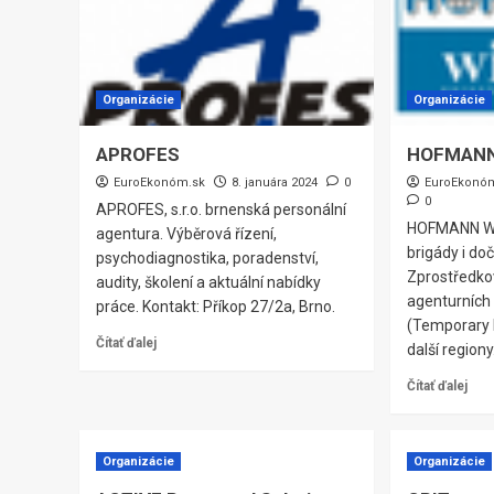
Organizácie
Organizácie
APROFES
HOFMANN
EuroEkonóm.sk
8. januára 2024
0
EuroEkonó
0
APROFES, s.r.o. brnenská personální
HOFMANN WIZ
agentura. Výběrová řízení,
brigády i do
psychodiagnostika, poradenství,
Zprostředko
audity, školení a aktuální nabídky
agenturníc
práce. Kontakt: Příkop 27/2a, Brno.
(Temporary 
Čítať ďalej
další regiony
Čítať ďalej
Organizácie
Organizácie