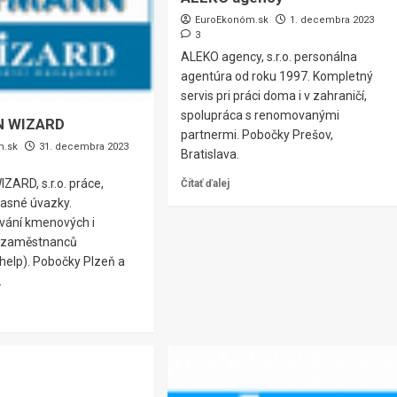
EuroEkonóm.sk
1. decembra 2023
3
ALEKO agency, s.r.o. personálna
agentúra od roku 1997. Kompletný
servis pri práci doma i v zahraničí,
spolupráca s renomovanými
 WIZARD
partnermi. Pobočky Prešov,
m.sk
31. decembra 2023
Bratislava.
ARD, s.r.o. práce,
Čítať ďalej
časné úvazky.
vání kmenových i
h zaměstnanců
help). Pobočky Plzeň a
.