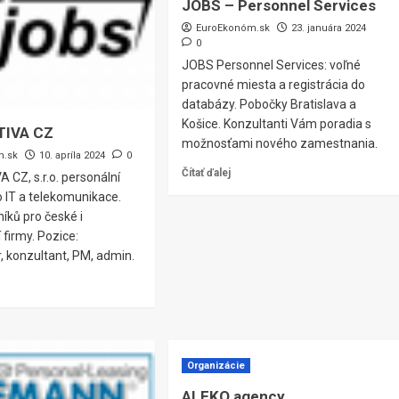
JOBS – Personnel Services
EuroEkonóm.sk
23. januára 2024
0
JOBS Personnel Services: voľné
pracovné miesta a registrácia do
databázy. Pobočky Bratislava a
Košice. Konzultanti Vám poradia s
TIVA CZ
možnosťami nového zamestnania.
m.sk
10. apríla 2024
0
Čítať ďalej
CZ, s.r.o. personální
 IT a telekomunikace.
íků pro české i
firmy. Pozice:
, konzultant, PM, admin.
Organizácie
ALEKO agency