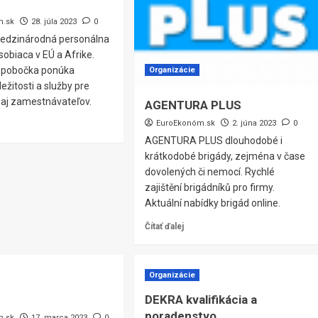
m.sk
28. júla 2023
0
 medzinárodná personálna
obiaca v EÚ a Afrike.
á pobočka ponúka
Organizácie
ežitosti a služby pre
aj zamestnávateľov.
AGENTURA PLUS
EuroEkonóm.sk
2. júna 2023
0
AGENTURA PLUS dlouhodobé i
krátkodobé brigády, zejména v čase
dovolených či nemocí. Rychlé
zajištění brigádníků pro firmy.
Aktuální nabídky brigád online.
Čítať ďalej
Organizácie
DEKRA kvalifikácia a
poradenstvo
m.sk
17. marca 2023
0