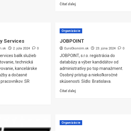
Čítať ďalej
Organizácie
ty Services
JOBPOINT
m.sk
2. júla 2024
0
EuroEkonóm.sk
23. júna 2024
0
Services balík služieb
JOBPOINT, s.r.o. registrácia do
atovanie, technická
databázy a výber kandidátov od
vovanie, kancelárske
administratívy po top manažment.
užby a dočasné
Osobný prístup a niekoľkoročné
 pracovníkov. SR
skúsenosti. Sídlo: Bratislava.
Čítať ďalej
Organizácie