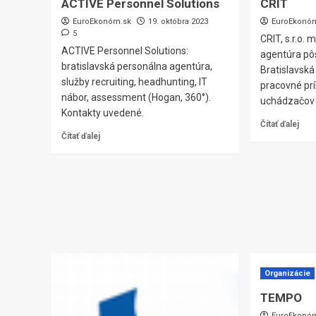
ACTIVE Personnel Solutions
CRIT
EuroEkonóm.sk
19. októbra 2023
EuroEkonó
5
CRIT, s.r.o.
ACTIVE Personnel Solutions:
agentúra pôs
bratislavská personálna agentúra,
Bratislavsk
služby recruiting, headhunting, IT
pracovné príl
nábor, assessment (Hogan, 360°).
uchádzačov 
Kontakty uvedené.
Čítať ďalej
Čítať ďalej
Organizácie
TEMPO
EuroEkonó