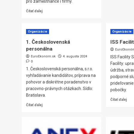
pro zaměstnance i firmy.
Čítať ďalej
Organizácie
Organizácie
1. Československá
ISS Facili
personálna
EuroEkonó
EuroEkonóm.sk
4. augusta 2024
ISS Facility 
0
Facility: upr
1. Československá personálna, s.r.o.
údržba, stra
vyhľadávanie kandidátov, príprava na
podporné sl
pohovor a diskrétne poradenstvo v
prideľovanie
pracovno-právnych otázkach. Sídlo:
pobočky.
Bratislava.
Čítať ďalej
Čítať ďalej