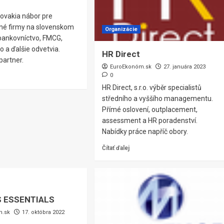
ovakia nábor pre
é firmy na slovenskom
Organizácie
, bankovníctvo, FMCG,
o a ďalšie odvetvia.
HR Direct
partner.
EuroEkonóm.sk
27. januára 2023
0
HR Direct, s.r.o. výběr specialistů
středního a vyššího managementu.
Přímé oslovení, outplacement,
assessment a HR poradenství.
Nabídky práce napříč obory.
Čítať ďalej
S ESSENTIALS
m.sk
17. októbra 2022