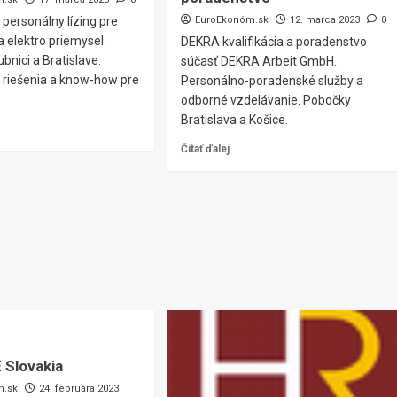
 personálny lízing pre
EuroEkonóm.sk
12. marca 2023
0
 elektro priemysel.
DEKRA kvalifikácia a poradenstvo
bnici a Bratislave.
súčasť DEKRA Arbeit GmbH.
R riešenia a know-how pre
Personálno-poradenské služby a
odborné vzdelávanie. Pobočky
Bratislava a Košice.
Čítať ďalej
 Slovakia
m.sk
24. februára 2023