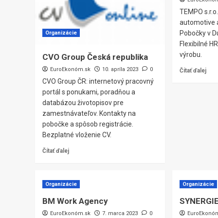
TEMPO s.r.o.
automotive a
Pobočky v Du
Organizácie
Flexibilné H
výrobu.
CVO Group Česká republika
EuroEkonóm.sk
10. apríla 2023
0
Čítať ďalej
CVO Group ČR: internetový pracovný
portál s ponukami, poradňou a
databázou životopisov pre
zamestnávateľov. Kontakty na
pobočke a spôsob registrácie.
Bezplatné vloženie CV.
Čítať ďalej
Organizácie
Organizácie
BM Work Agency
SYNERGIE
EuroEkonóm.sk
7. marca 2023
0
EuroEkonó