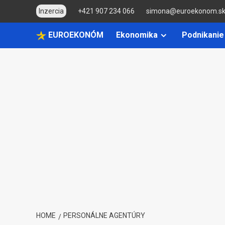
Skip
Inzercia
+421 907 234 066
simona@euroekonom.s
to
content
EUROEKONÓM
Ekonomika
Podnikanie
HOME
PERSONÁLNE AGENTÚRY