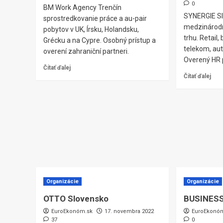
0
BM Work Agency Trenčín
SYNERGIE Sl
sprostredkovanie práce a au-pair
medzinárodn
pobytov v UK, Írsku, Holandsku,
trhu. Retail
Grécku a na Cypre. Osobný prístup a
telekom, aut
overení zahraniční partneri.
Overený HR 
Čítať ďalej
Čítať ďalej
Organizácie
Organizácie
OTTO Slovensko
BUSINES
EuroEkonóm.sk
17. novembra 2022
EuroEkonó
37
0