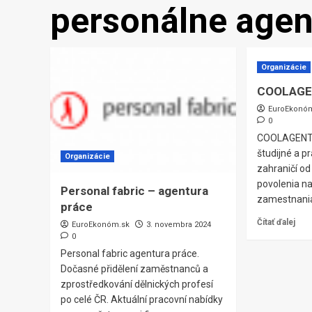
personálne agen
Organizácie
COOLAGEN
EuroEkonó
0
COOLAGENT, 
študijné a 
Organizácie
zahraničí od
povolenia n
Personal fabric – agentura
zamestnania
práce
Čítať ďalej
EuroEkonóm.sk
3. novembra 2024
0
Personal fabric agentura práce.
Dočasné přidělení zaměstnanců a
zprostředkování dělnických profesí
po celé ČR. Aktuální pracovní nabídky