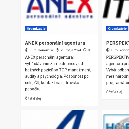
Organizácie
Organizácie
ANEX personální agentura
PERSPEK
EuroEkonóm.sk
21. mája 2024
0
EuroEkonó
ANEX personální agentura:
PERSPEKTIVA 
vyhľadávanie zamestnancov od
agentura pro
bežných pozícií po TOP manažment,
Výběr odborn
audity a psychológia. Pôsobnosť po
mezinárodní 
celej ČR, kontakt na ostravskú
programátor
pobočku.
Čítať ďalej
Čítať ďalej