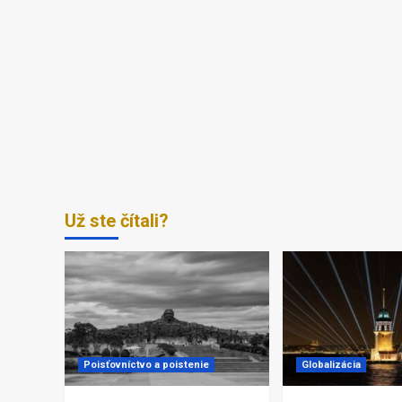
Už ste čítali?
Poisťovníctvo a poistenie
Globalizácia