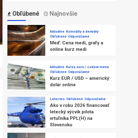
Obľúbené
Najnovšie
Aktuálne
Komodity a deriváty
Obľúbené
Odporúčame
Meď: Cena medi, grafy a
online kurz medi
Aktuálne
Kurzy euro / cudzia mena
Obľúbené
Odporúčame
Kurz EUR / USD – americký
dolár online
Letectvo
Obľúbené
Odporúčame
Ako v roku 2026 financovať
letecký výcvik pilota
vrtuľníka PPL(H) na
Slovensku