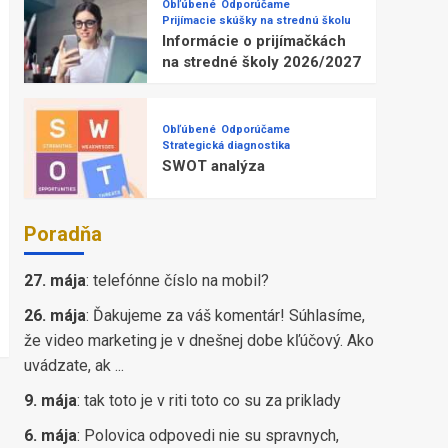
Obľúbené
Odporúčame
Prijímacie skúšky na strednú školu
Informácie o prijímačkách
na stredné školy 2026/2027
Obľúbené
Odporúčame
Strategická diagnostika
SWOT analýza
Poradňa
27. mája
:
telefónne číslo na mobil?
26. mája
:
Ďakujeme za váš komentár! Súhlasíme,
že video marketing je v dnešnej dobe kľúčový. Ako
uvádzate, ak ...
9. mája
:
tak toto je v riti toto co su za priklady
6. mája
:
Polovica odpovedi nie su spravnych,