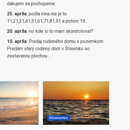
dakujem za pochopenie
25. apríla
:
podla mna nie je to
11,21,31,41,51,61,71,81,91 a potom 19...
20. apríla
:
no. kde si to mam skontrolovat?
10. apríla
:
Predaj rodinného domu s pozemkom
Predám starý rodinný dom v Štiavniku so
zastavanou plochou ...
Účtovníctvo