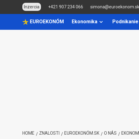
Skip
Inzercia
+421 907 234 066
simona@euroekonom.s
to
content
EUROEKONÓM
Ekonomika
Podnikanie
HOME
ZNALOSTI
EUROEKONÓM.SK
O NÁS
EKONOM