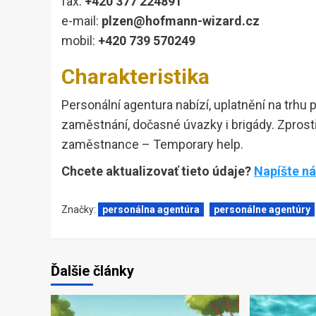
fax:
+420 377 224891
e-mail:
plzen@hofmann-wizard.cz
mobil:
+420 739 570249
Charakteristika
Personální agentura nabízí, uplatnění na trhu 
zaměstnání, dočasné úvazky i brigády. Zpr
zaměstnance – Temporary help.
Chcete aktualizovať tieto údaje?
Napíšte n
Značky:
personálna agentúra
personálne agentúry
Ďalšie články