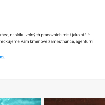
práce, nabídku volných pracovních míst jako stálé
ostředkujeme Vám kmenové zaměstnance, agenturní
ám.