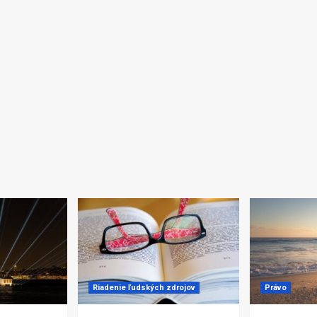
Riadenie ľudských zdrojov
Právo