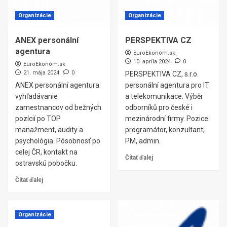
Organizácie
Organizácie
ANEX personální
PERSPEKTIVA CZ
agentura
EuroEkonóm.sk
10. apríla 2024
0
EuroEkonóm.sk
21. mája 2024
0
PERSPEKTIVA CZ, s.r.o.
ANEX personální agentura:
personální agentura pro IT
vyhľadávanie
a telekomunikace. Výběr
zamestnancov od bežných
odborníků pro české i
pozícií po TOP
mezinárodní firmy. Pozice:
manažment, audity a
programátor, konzultant,
psychológia. Pôsobnosť po
PM, admin.
celej ČR, kontakt na
Čítať ďalej
ostravskú pobočku.
Čítať ďalej
Organizácie