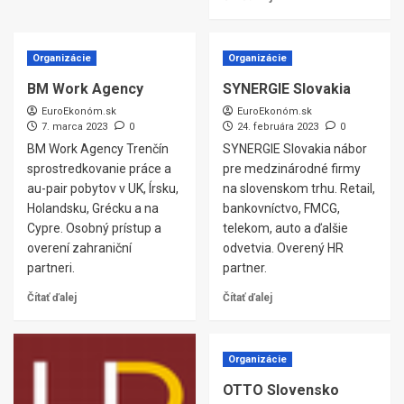
Organizácie
Organizácie
BM Work Agency
SYNERGIE Slovakia
EuroEkonóm.sk
EuroEkonóm.sk
7. marca 2023
0
24. februára 2023
0
BM Work Agency Trenčín
SYNERGIE Slovakia nábor
sprostredkovanie práce a
pre medzinárodné firmy
au-pair pobytov v UK, Írsku,
na slovenskom trhu. Retail,
Holandsku, Grécku a na
bankovníctvo, FMCG,
Cypre. Osobný prístup a
telekom, auto a ďalšie
overení zahraniční
odvetvia. Overený HR
partneri.
partner.
Čítať ďalej
Čítať ďalej
Organizácie
OTTO Slovensko