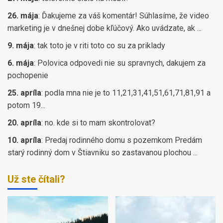
26. mája
:
Ďakujeme za váš komentár! Súhlasíme, že video
marketing je v dnešnej dobe kľúčový. Ako uvádzate, ak ...
9. mája
:
tak toto je v riti toto co su za priklady
6. mája
:
Polovica odpovedi nie su spravnych, dakujem za
pochopenie
25. apríla
:
podla mna nie je to 11,21,31,41,51,61,71,81,91 a
potom 19...
20. apríla
:
no. kde si to mam skontrolovat?
10. apríla
:
Predaj rodinného domu s pozemkom Predám
starý rodinný dom v Štiavniku so zastavanou plochou ...
Už ste čítali?