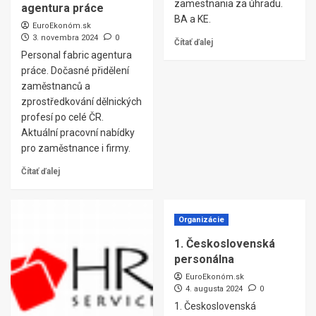
zamestnania za úhradu.
agentura práce
BA a KE.
EuroEkonóm.sk
3. novembra 2024
0
Čítať ďalej
Personal fabric agentura
práce. Dočasné přidělení
zaměstnanců a
zprostředkování dělnických
profesí po celé ČR.
Aktuální pracovní nabídky
pro zaměstnance i firmy.
Čítať ďalej
Organizácie
1. Československá
personálna
EuroEkonóm.sk
4. augusta 2024
0
1. Československá