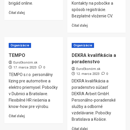
brigád online.
Kontakty na pobočke a
spôsob registrácie.
Čítať ďalej
Bezplatné vloženie CV.
Čítať ďalej
Organizácie
Organizácie
TEMPO
DEKRA kvalifikácia a
poradenstvo
EuroEkonóm.sk
17. marca 2023
0
EuroEkonóm.sk
12. marca 2023
0
TEMPO s.r.o. personálny
lízing pre automotive a
DEKRA kvalifikácia a
elektro priemysel. Pobočky
poradenstvo súčasť
v Dubnici a Bratislave.
DEKRA Arbeit GmbH.
Flexibilné HR riešenia a
Personálno-poradenské
know-how pre výrobu.
služby a odborné
vzdelávanie. Pobočky
Čítať ďalej
Bratislava a Košice.
Čítať ďalej