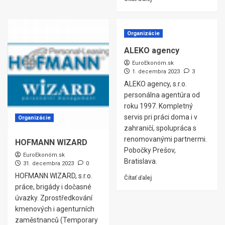
Organizácie
ALEKO agency
EuroEkonóm.sk
1. decembra 2023
3
ALEKO agency, s.r.o.
personálna agentúra od
roku 1997. Kompletný
servis pri práci doma i v
Organizácie
zahraničí, spolupráca s
renomovanými partnermi.
HOFMANN WIZARD
Pobočky Prešov,
EuroEkonóm.sk
Bratislava.
31. decembra 2023
0
HOFMANN WIZARD, s.r.o.
Čítať ďalej
práce, brigády i dočasné
úvazky. Zprostředkování
kmenových i agenturních
zaměstnanců (Temporary