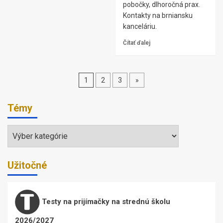
pobočky, dlhoročná prax.
Kontakty na brniansku
kanceláriu.
Čítať ďalej
Stránkovanie
1
2
3
»
príspevkov
Témy
Témy
Užitočné
Testy na prijímačky na strednú školu
2026/2027