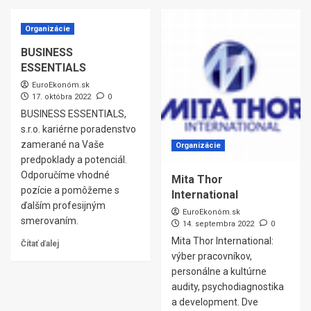
Organizácie
BUSINESS
ESSENTIALS
EuroEkonóm.sk
17. októbra 2022
0
BUSINESS ESSENTIALS,
s.r.o. kariérne poradenstvo
zamerané na Vaše
Organizácie
predpoklady a potenciál.
Odporučíme vhodné
Mita Thor
pozície a pomôžeme s
International
ďalším profesijným
EuroEkonóm.sk
smerovaním.
14. septembra 2022
0
Mita Thor International:
Čítať ďalej
výber pracovníkov,
personálne a kultúrne
audity, psychodiagnostika
a development. Dve