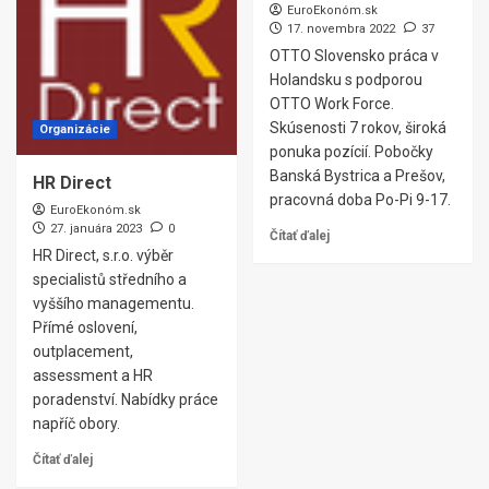
EuroEkonóm.sk
17. novembra 2022
37
OTTO Slovensko práca v
Holandsku s podporou
OTTO Work Force.
Skúsenosti 7 rokov, široká
Organizácie
ponuka pozícií. Pobočky
Banská Bystrica a Prešov,
HR Direct
pracovná doba Po-Pi 9-17.
EuroEkonóm.sk
27. januára 2023
0
Čítať ďalej
HR Direct, s.r.o. výběr
specialistů středního a
vyššího managementu.
Přímé oslovení,
outplacement,
assessment a HR
poradenství. Nabídky práce
napříč obory.
Čítať ďalej