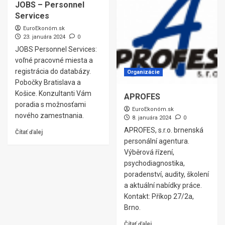
JOBS – Personnel
Services
EuroEkonóm.sk
23. januára 2024
0
JOBS Personnel Services:
voľné pracovné miesta a
registrácia do databázy.
Organizácie
Pobočky Bratislava a
Košice. Konzultanti Vám
APROFES
poradia s možnosťami
EuroEkonóm.sk
nového zamestnania.
8. januára 2024
0
APROFES, s.r.o. brnenská
Čítať ďalej
personální agentura.
Výběrová řízení,
psychodiagnostika,
poradenství, audity, školení
a aktuální nabídky práce.
Kontakt: Příkop 27/2a,
Brno.
Čítať ďalej