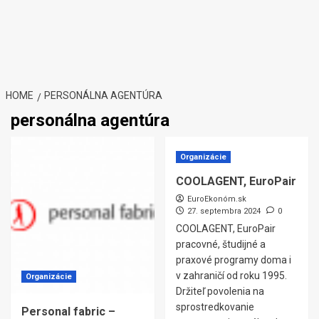
HOME
PERSONÁLNA AGENTÚRA
personálna agentúra
Organizácie
COOLAGENT, EuroPair
EuroEkonóm.sk
27. septembra 2024
0
COOLAGENT, EuroPair
pracovné, študijné a
praxové programy doma i
v zahraničí od roku 1995.
Organizácie
Držiteľ povolenia na
sprostredkovanie
Personal fabric –