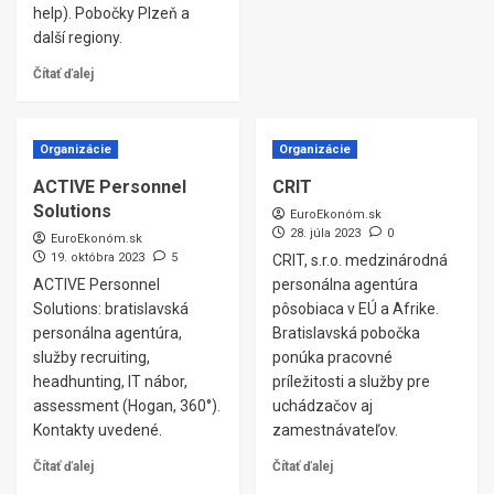
help). Pobočky Plzeň a
další regiony.
Čítať ďalej
Organizácie
Organizácie
ACTIVE Personnel
CRIT
Solutions
EuroEkonóm.sk
28. júla 2023
0
EuroEkonóm.sk
19. októbra 2023
5
CRIT, s.r.o. medzinárodná
ACTIVE Personnel
personálna agentúra
Solutions: bratislavská
pôsobiaca v EÚ a Afrike.
personálna agentúra,
Bratislavská pobočka
služby recruiting,
ponúka pracovné
headhunting, IT nábor,
príležitosti a služby pre
assessment (Hogan, 360°).
uchádzačov aj
Kontakty uvedené.
zamestnávateľov.
Čítať ďalej
Čítať ďalej