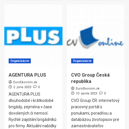
Organizácie
Organizácie
AGENTURA PLUS
CVO Group Česká
republika
EuroEkonóm.sk
2. júna 2023
0
EuroEkonóm.sk
10. apríla 2023
0
AGENTURA PLUS
dlouhodobé i krátkodobé
CVO Group ČR: internetový
brigády, zejména v čase
pracovný portál s
dovolených či nemocí.
ponukami, poradňou a
Rychlé zajištění brigádníků
databázou životopisov pre
pro firmy. Aktuální nabídky
zamestnávateľov.