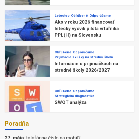
Letectvo
Obľúbené
Odporúčame
Ako v roku 2026 financovať
letecký výcvik pilota vrtuľníka
PPL(H) na Slovensku
Obľúbené
Odporúčame
Prijímacie skúšky na strednú školu
Informácie o prijímačkách na
stredné školy 2026/2027
Obľúbené
Odporúčame
Strategická diagnostika
SWOT analýza
Poradňa
27. mája
:
telefónne číslo na mobil?