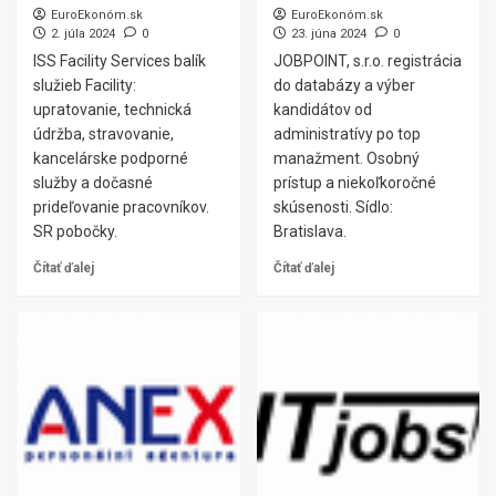
EuroEkonóm.sk
EuroEkonóm.sk
2. júla 2024
0
23. júna 2024
0
ISS Facility Services balík
JOBPOINT, s.r.o. registrácia
služieb Facility:
do databázy a výber
upratovanie, technická
kandidátov od
údržba, stravovanie,
administratívy po top
kancelárske podporné
manažment. Osobný
služby a dočasné
prístup a niekoľkoročné
prideľovanie pracovníkov.
skúsenosti. Sídlo:
SR pobočky.
Bratislava.
Čítať ďalej
Čítať ďalej