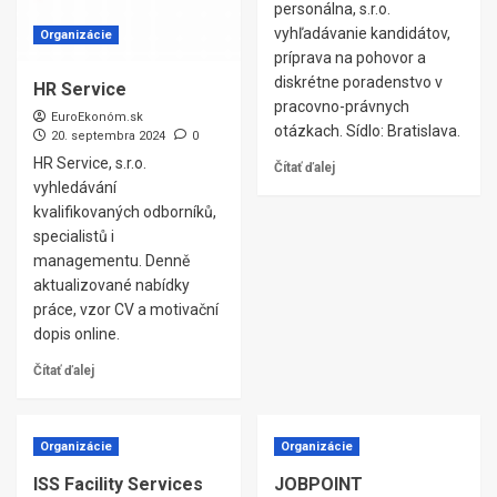
personálna, s.r.o.
vyhľadávanie kandidátov,
Organizácie
príprava na pohovor a
diskrétne poradenstvo v
HR Service
pracovno-právnych
EuroEkonóm.sk
otázkach. Sídlo: Bratislava.
20. septembra 2024
0
HR Service, s.r.o.
Čítať ďalej
vyhledávání
kvalifikovaných odborníků,
specialistů i
managementu. Denně
aktualizované nabídky
práce, vzor CV a motivační
dopis online.
Čítať ďalej
Organizácie
Organizácie
ISS Facility Services
JOBPOINT