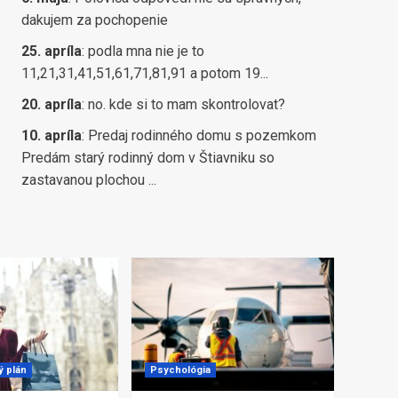
dakujem za pochopenie
25. apríla
:
podla mna nie je to
11,21,31,41,51,61,71,81,91 a potom 19...
20. apríla
:
no. kde si to mam skontrolovat?
10. apríla
:
Predaj rodinného domu s pozemkom
Predám starý rodinný dom v Štiavniku so
zastavanou plochou ...
ý plán
Psychológia