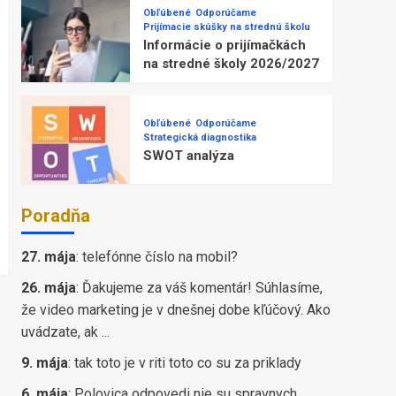
Obľúbené
Odporúčame
Prijímacie skúšky na strednú školu
Informácie o prijímačkách
na stredné školy 2026/2027
Obľúbené
Odporúčame
Strategická diagnostika
SWOT analýza
Poradňa
27. mája
:
telefónne číslo na mobil?
26. mája
:
Ďakujeme za váš komentár! Súhlasíme,
že video marketing je v dnešnej dobe kľúčový. Ako
uvádzate, ak ...
9. mája
:
tak toto je v riti toto co su za priklady
6. mája
:
Polovica odpovedi nie su spravnych,