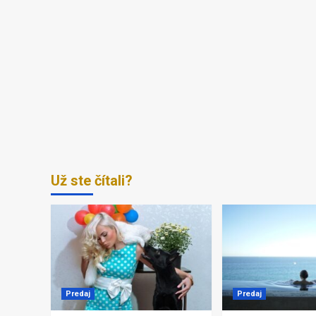
Už ste čítali?
Predaj
Predaj