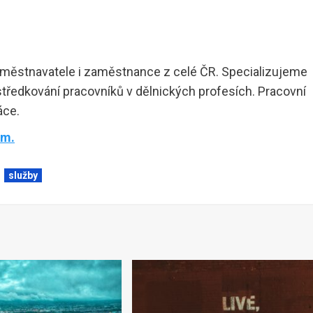
aměstnavatele i zaměstnance z celé ČR. Specializujeme
tředkování pracovníků v dělnických profesích. Pracovní
áce.
ám.
služby