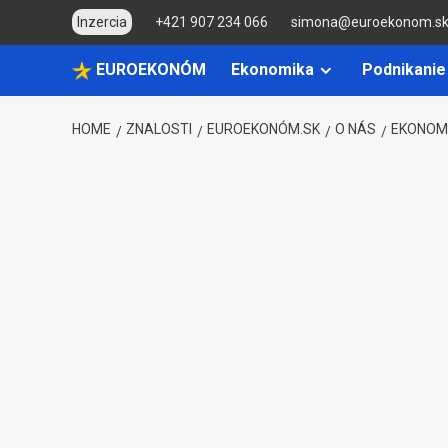
Skip
Inzercia
+421 907 234 066
simona@euroekonom.s
to
content
EUROEKONÓM
Ekonomika
Podnikanie
HOME
ZNALOSTI
EUROEKONÓM.SK
O NÁS
EKONOM