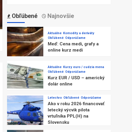
Obľúbené
Najnovšie
Aktuálne
Komodity a deriváty
Obľúbené
Odporúčame
Meď: Cena medi, grafy a
online kurz medi
Aktuálne
Kurzy euro / cudzia mena
Obľúbené
Odporúčame
Kurz EUR / USD – americký
dolár online
Letectvo
Obľúbené
Odporúčame
Ako v roku 2026 financovať
letecký výcvik pilota
vrtuľníka PPL(H) na
Slovensku