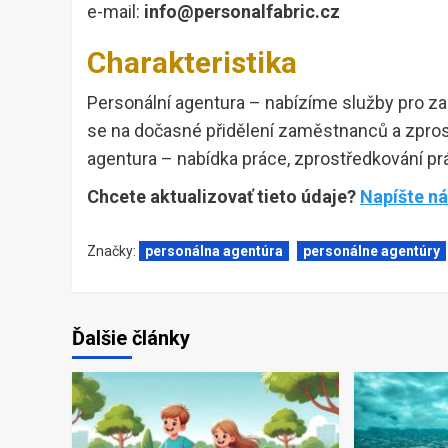
e-mail:
info@personalfabric.cz
Charakteristika
Personální agentura – nabízíme služby pro z
se na dočasné přidělení zaměstnanců a zpros
agentura – nabídka práce, zprostředkování pr
Chcete aktualizovať tieto údaje?
Napíšte n
Značky:
personálna agentúra
personálne agentúry
Ďalšie články