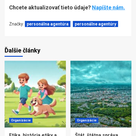
Chcete aktualizovať tieto údaje?
Napíšte nám.
Značky:
personálna agentúra
personálne agentúry
Ďalšie články
Organizácie
Organizácie
Etika, história etiky a
Štát, štátna správa,