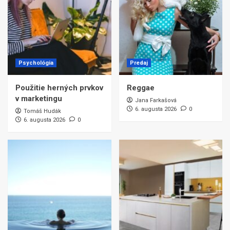
Psychológia
Predaj
Použitie herných prvkov
Reggae
v marketingu
Jana Farkašová
6. augusta 2026
0
Tomáš Hudák
6. augusta 2026
0