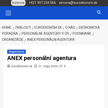
Skip
Inzercia
+421 907 234 066
simona@euroekonom.sk
to
Primary
Menu
content
HOME
ZNALOSTI
EUROEKONÓM.SK
O NÁS
EKONOMICKÁ
PORADŇA
PERSONÁLNE AGENTÚRY V ČR
PODNIKANIE
ORGANIZÁCIE
ANEX PERSONÁLNÍ AGENTURA
Organizácie
ANEX personální agentura
EuroEkonóm.sk
21. mája 2024
0