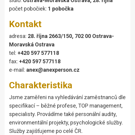
sídlo:
Ostrava-Moravská Ostrava, 28. října
počet pobočiek:
1 pobočka
Kontakt
adresa:
28. října 2663/150, 702 00 Ostrava-
Moravská Ostrava
tel:
+420 597 577118
fax:
+420 597 577118
e-mail:
anex@anexperson.cz
Charakteristika
Jsme zaměřeni na vyhledávání zaměstnanců dle
specifikací – běžné profese, TOP management,
specialisty. Provádíme také personální audity,
environmentální projekty, psychologické služby.
Služby zajišťujeme po celé ČR.