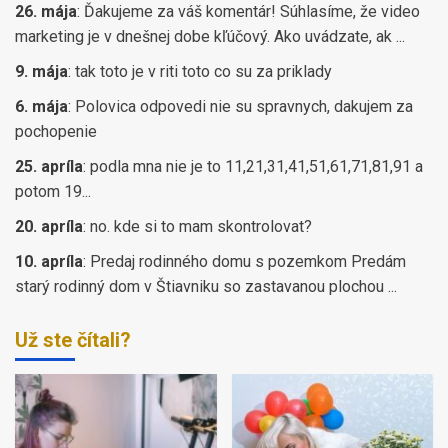
26. mája
:
Ďakujeme za váš komentár! Súhlasíme, že video
marketing je v dnešnej dobe kľúčový. Ako uvádzate, ak ...
9. mája
:
tak toto je v riti toto co su za priklady
6. mája
:
Polovica odpovedi nie su spravnych, dakujem za
pochopenie
25. apríla
:
podla mna nie je to 11,21,31,41,51,61,71,81,91 a
potom 19...
20. apríla
:
no. kde si to mam skontrolovat?
10. apríla
:
Predaj rodinného domu s pozemkom Predám
starý rodinný dom v Štiavniku so zastavanou plochou ...
Už ste čítali?