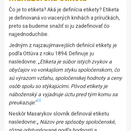
Čo je to etiketa? Aká je definícia etikety? Etiketa
je definovaná vo viacerých knihách a príručkách,
preto sa budeme snažiť si ju zadefinovať čo
najjednoduchšie.
Jedným z najzaujímavejších definícií etikety je
podľa Ottúva z roku 1894. Definuje ju
nasledovne: „
Etiketa je súbor istých zvykov a
obyčajov vo vonkajšom styku spoločenskom, čo
sú výrazom vzťahu, spoločenskej hodnoty a ceny
osôb spolu so stýkajúcimi. Pôvod etikety je
náboženský a vyjadruje úctu pred tým komu sa
[1]
preukazuje
.“
Neskôr Masarykov slovník definoval etiketu
nasledovne:„
Názov pre spôsoby spoločenské,
rôzne odstupňované podľa hodnosti a