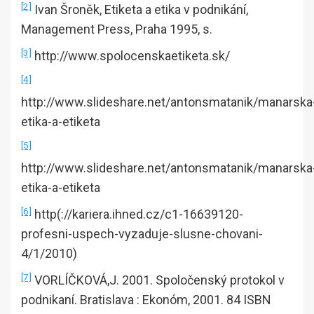
[2]
Ivan Šroněk, Etiketa a etika v podnikání,
Management Press, Praha 1995, s.
[3]
http://www.spolocenskaetiketa.sk/
[4]
http://www.slideshare.net/antonsmatanik/manarska
etika-a-etiketa
[5]
http://www.slideshare.net/antonsmatanik/manarska
etika-a-etiketa
[6]
http(://kariera.ihned.cz/c1-16639120-
profesni-uspech-vyzaduje-slusne-chovani-
4/1/2010)
[7]
VORLÍČKOVÁ,J. 2001. Spoločenský protokol v
podnikaní. Bratislava : Ekonóm, 2001. 84 ISBN