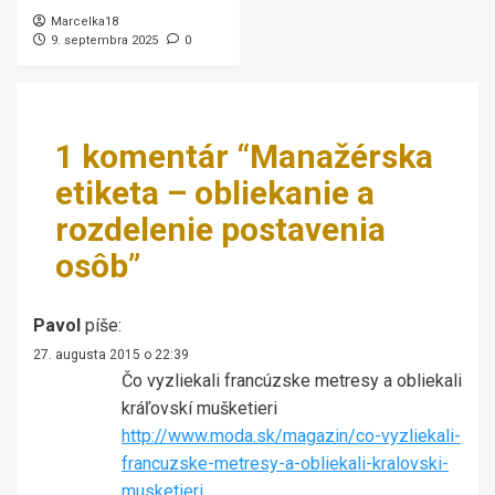
Marcelka18
9. septembra 2025
0
1 komentár “
Manažérska
etiketa – obliekanie a
rozdelenie postavenia
osôb
”
Pavol
píše:
27. augusta 2015 o 22:39
Čo vyzliekali francúzske metresy a obliekali
kráľovskí mušketieri
http://www.moda.sk/magazin/co-vyzliekali-
francuzske-metresy-a-obliekali-kralovski-
musketieri