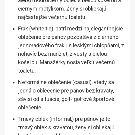
alebo modročierny oblek s bielou košeľou a
čiernym motýlikom. Ženy si obliekajú
najčastejšie večernú toaletu.
Frak (white tie), patrí medzi najelegantnejšie
oblečenie pre pánov pozostáva z čierneho
jednoradového fraku s lesklými chlopňami, z
nohavíc bez manžiet, z vesty s bielou
košeľou. Manažérky nosia veľkú večernú
toaletu.
Neformálne oblečenie (casual), vtedy sa
jedná o oblečenie pre pánov bez kravaty,
závisí od situácie, golf- golfové športové
oblečenie.
Tmavý oblek (informal,) pre pánov je to
tmavý oblek s kravatou, ženy si obliekajú