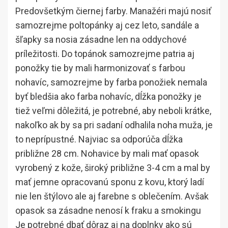
Predovšetkým čiernej farby. Manažéri majú nosiť
samozrejme poltopánky aj cez leto, sandále a
šľapky sa nosia zásadne len na oddychové
príležitosti. Do topánok samozrejme patria aj
ponožky tie by mali harmonizovať s farbou
nohavíc, samozrejme by farba ponožiek nemala
byť bledšia ako farba nohavíc, dĺžka ponožky je
tiež veľmi dôležitá, je potrebné, aby neboli krátke,
nakoľko ak by sa pri sadaní odhalila noha muža, je
to neprípustné. Najviac sa odporúča dĺžka
približne 28 cm. Nohavice by mali mať opasok
vyrobený z kože, široký približne 3-4 cm a mal by
mať jemne opracovanú sponu z kovu, ktorý ladí
nie len štýlovo ale aj farebne s oblečením. Avšak
opasok sa zásadne nenosí k fraku a smokingu
Je potrebné dbať dôraz aj na doplnky ako sú