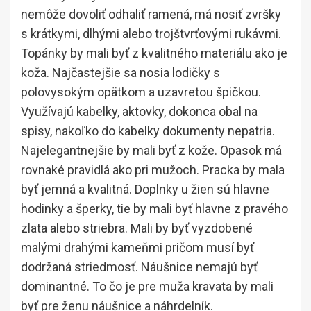
nemôže dovoliť odhaliť ramená, má nosiť zvršky
s krátkymi, dlhými alebo trojštvrťovými rukávmi.
Topánky by mali byť z kvalitného materiálu ako je
koža. Najčastejšie sa nosia lodičky s
polovysokým opätkom a uzavretou špičkou.
Využívajú kabelky, aktovky, dokonca obal na
spisy, nakoľko do kabelky dokumenty nepatria.
Najelegantnejšie by mali byť z kože. Opasok má
rovnaké pravidlá ako pri mužoch. Pracka by mala
byť jemná a kvalitná. Doplnky u žien sú hlavne
hodinky a šperky, tie by mali byť hlavne z pravého
zlata alebo striebra. Mali by byť vyzdobené
malými drahými kameňmi pričom musí byť
dodržaná striedmosť. Náušnice nemajú byť
dominantné. To čo je pre muža kravata by mali
byť pre ženu náušnice a náhrdelník.