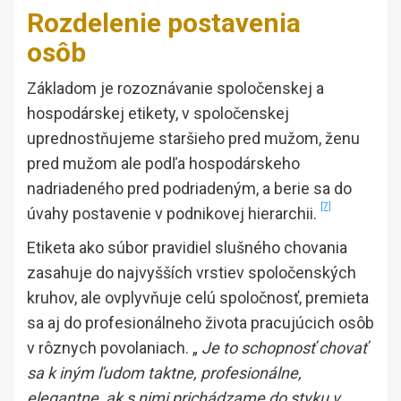
Rozdelenie postavenia
osôb
Základom je rozoznávanie spoločenskej a
hospodárskej etikety, v spoločenskej
uprednostňujeme staršieho pred mužom, ženu
pred mužom ale podľa hospodárskeho
nadriadeného pred podriadeným, a berie sa do
[7]
úvahy postavenie v podnikovej hierarchii.
Etiketa ako súbor pravidiel slušného chovania
zasahuje do najvyšších vrstiev spoločenských
kruhov, ale ovplyvňuje celú spoločnosť, premieta
sa aj do profesionálneho života pracujúcich osôb
v rôznych povolaniach. „
Je to schopnosť chovať
sa k iným ľudom taktne, profesionálne,
elegantne, ak s nimi prichádzame do styku v