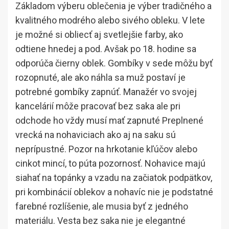
Základom výberu oblečenia je výber tradičného a
kvalitného modrého alebo sivého obleku. V lete
je možné si obliecť aj svetlejšie farby, ako
odtiene hnedej a pod. Avšak po 18. hodine sa
odporúča čierny oblek. Gombíky v sede môžu byť
rozopnuté, ale ako náhla sa muž postaví je
potrebné gombíky zapnúť. Manažér vo svojej
kancelárií môže pracovať bez saka ale pri
odchode ho vždy musí mať zapnuté Preplnené
vrecká na nohaviciach ako aj na saku sú
neprípustné. Pozor na hrkotanie kľúčov alebo
cinkot mincí, to púta pozornosť. Nohavice majú
siahať na topánky a vzadu na začiatok podpätkov,
pri kombinácií oblekov a nohavíc nie je podstatné
farebné rozlíšenie, ale musia byť z jedného
materiálu. Vesta bez saka nie je elegantné