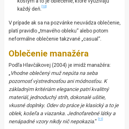
kostým a to je oblečenie, ktoré využívajú
[10]
každý deň.
V prípade ak sa na pozvánke neuvádza oblečenie,
platí pravidlo „tmavého obleku“ alebo potom
neformálne oblečenie takzvané „casual“.
Oblečenie manažéra
Podľa Hlavčákovej (2004) je imidž manažéra:
„
Vhodne oblečený muž nepúta na seba
pozornosť výstrednosťou ani módnosťou. K
základným kritériám elegancie patrí kvalitný
materiál, jednoduchý strih, dokonalé ušitie,
vkusné doplnky. Odev do práce je klasický a to je
oblek, košeľa a viazanka. Jednofarebné látky a
[11]
nenápadné vzory nikdy nič nepokazia
.“