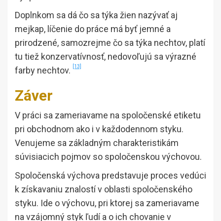
Doplnkom sa dá čo sa týka žien nazývať aj
mejkap, líčenie do práce má byť jemné a
prirodzené, samozrejme čo sa týka nechtov, platí
tu tiež konzervatívnosť, nedovoľujú sa výrazné
[13]
farby nechtov.
Záver
V práci sa zameriavame na spoločenské etiketu
pri obchodnom ako i v každodennom styku.
Venujeme sa základným charakteristikám
súvisiacich pojmov so spoločenskou výchovou.
Spoločenská výchova predstavuje proces vedúci
k získavaniu znalostí v oblasti spoločenského
styku. Ide o výchovu, pri ktorej sa zameriavame
na vzájomný styk ľudí a o ich chovanie v