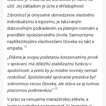
učiť. Jej základom je úcta a ohľaduplnosť.
Zdvorilosť je úmyselné obmedzenie vlastného
individualizmu a egoizmu, je takzvaným
dobrovoľným podriadením sa platným normám a
pravidlám spoločenského života. Samozrejme
najdôležitejšími vlastnosťami človeka sú takt a
[3]
empatia.
„
Etiketa je svojou podstatou konzervatívny prvok
v správaní, má dôležitú stabilizačnú funkciu v
spoločnosti, a preto by ju módne novinky nemali
rozkolísať. Spoločenské správanie prestáva byť
súkromnou vecou človeka, ale stáva sa aj nutnou
[4]
pracovnou podmienkou
.“
V práci sa venujeme manažérskej etikete, a
preto je potrebné poznamenať, že manažér je