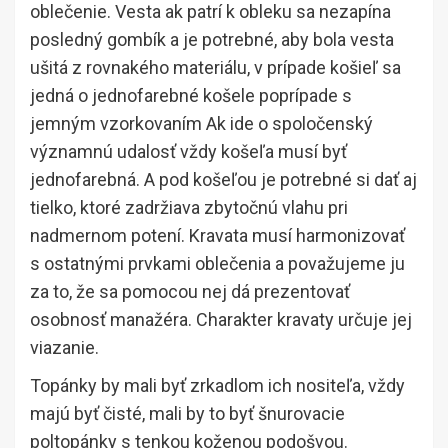
oblečenie. Vesta ak patrí k obleku sa nezapína
posledný gombík a je potrebné, aby bola vesta
ušitá z rovnakého materiálu, v prípade košieľ sa
jedná o jednofarebné košele poprípade s
jemným vzorkovaním Ak ide o spoločenský
významnú udalosť vždy košeľa musí byť
jednofarebná. A pod košeľou je potrebné si dať aj
tielko, ktoré zadržiava zbytočnú vlahu pri
nadmernom potení. Kravata musí harmonizovať
s ostatnými prvkami oblečenia a považujeme ju
za to, že sa pomocou nej dá prezentovať
osobnosť manažéra. Charakter kravaty určuje jej
viazanie.
Topánky by mali byť zrkadlom ich nositeľa, vždy
majú byť čisté, mali by to byť šnurovacie
poltopánky s tenkou koženou podošvou.