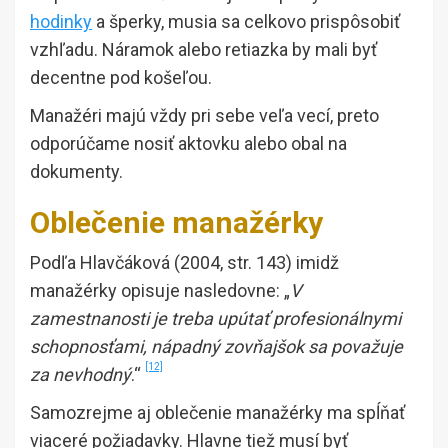
hodinky
a šperky, musia sa celkovo prispôsobiť
vzhľadu. Náramok alebo retiazka by mali byť
decentne pod košeľou.
Manažéri majú vždy pri sebe veľa vecí, preto
odporúčame nosiť aktovku alebo obal na
dokumenty.
Oblečenie manažérky
Podľa Hlavčáková (2004, str. 143) imidž
manažérky opisuje nasledovne: „
V
zamestnanosti je treba upútať profesionálnymi
schopnosťami, nápadný zovňajšok sa považuje
[12]
za nevhodný
.“
Samozrejme aj oblečenie manažérky ma spĺňať
viaceré požiadavky. Hlavne tiež musí byť