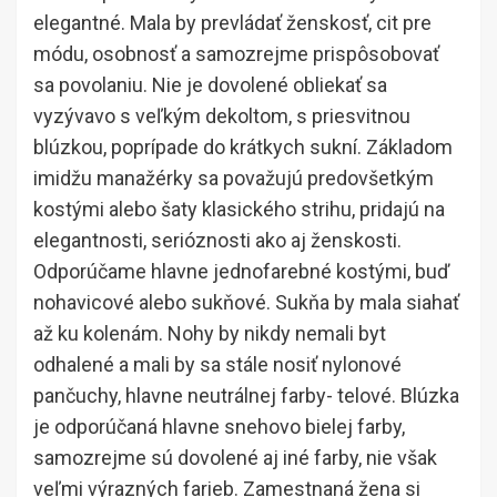
elegantné. Mala by prevládať ženskosť, cit pre
módu, osobnosť a samozrejme prispôsobovať
sa povolaniu. Nie je dovolené obliekať sa
vyzývavo s veľkým dekoltom, s priesvitnou
blúzkou, poprípade do krátkych sukní. Základom
imidžu manažérky sa považujú predovšetkým
kostými alebo šaty klasického strihu, pridajú na
elegantnosti, serióznosti ako aj ženskosti.
Odporúčame hlavne jednofarebné kostými, buď
nohavicové alebo sukňové. Sukňa by mala siahať
až ku kolenám. Nohy by nikdy nemali byt
odhalené a mali by sa stále nosiť nylonové
pančuchy, hlavne neutrálnej farby- telové. Blúzka
je odporúčaná hlavne snehovo bielej farby,
samozrejme sú dovolené aj iné farby, nie však
veľmi výrazných farieb. Zamestnaná žena si