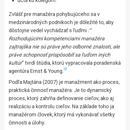
úcta ku kolegom.
Zvlášť pre manažéra pohybujúceho sa v
medzinárodných podnikoch je dôležité to, aby
dôstojne vedel vychádzať s ľuďmi
:“
Rozhodujúcimi kompetenciami manažéra
zajtrajška nie sú práve jeho odborné znalosti, ale
práve schopnosť prispôsobiť sa ľuďom iných
kultúr
“ tvrdí štúdia, ktorú vypracovala poradenská
[6]
agentúra Ernst & Young.
Podľa Majtána (2007) je manažment ako proces,
praktická činnosť manažéra. Je to dynamický
proces, ktorý zahŕňa definovanie cieľov, ako aj
realizáciu a kontrolu cieľov. Na základe toho ja
manažérom človek, ktorý má vykonávať všetky
činnosti a úlohy.