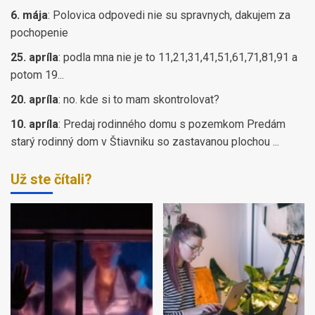
6. mája
:
Polovica odpovedi nie su spravnych, dakujem za
pochopenie
25. apríla
:
podla mna nie je to 11,21,31,41,51,61,71,81,91 a
potom 19...
20. apríla
:
no. kde si to mam skontrolovat?
10. apríla
:
Predaj rodinného domu s pozemkom Predám
starý rodinný dom v Štiavniku so zastavanou plochou ...
Už ste čítali?