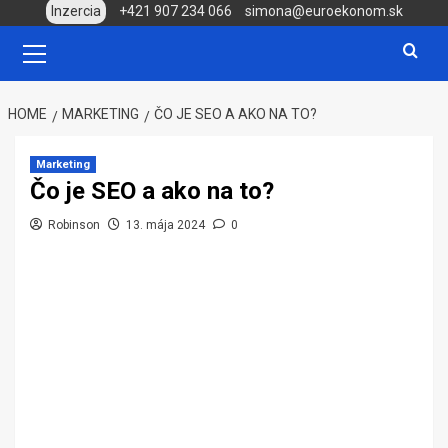
Skip
Inzercia
+421 907 234 066
simona@euroekonom.sk
to
Primary
Menu
content
HOME
MARKETING
ČO JE SEO A AKO NA TO?
Marketing
Čo je SEO a ako na to?
Robinson
13. mája 2024
0