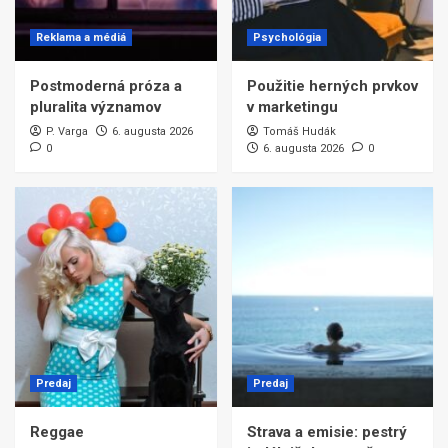
Reklama a médiá
Psychológia
Postmoderná próza a
Použitie herných prvkov
pluralita významov
v marketingu
P. Varga
6. augusta 2026
Tomáš Hudák
0
6. augusta 2026
0
Predaj
Predaj
Reggae
Strava a emisie: pestrý