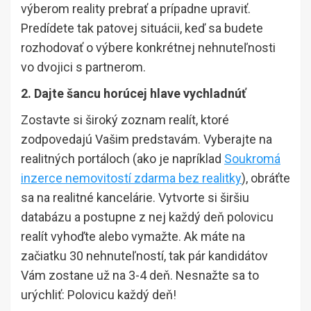
výberom reality prebrať a prípadne upraviť.
Predídete tak patovej situácii, keď sa budete
rozhodovať o výbere konkrétnej nehnuteľnosti
vo dvojici s partnerom.
2. Dajte šancu horúcej hlave vychladnúť
Zostavte si široký zoznam realít, ktoré
zodpovedajú Vašim predstavám. Vyberajte na
realitných portáloch (ako je napríklad
Soukromá
inzerce nemovitostí zdarma bez realitky
), obráťte
sa na realitné kancelárie. Vytvorte si širšiu
databázu a postupne z nej každý deň polovicu
realít vyhoďte alebo vymažte. Ak máte na
začiatku 30 nehnuteľností, tak pár kandidátov
Vám zostane už na 3-4 deň. Nesnažte sa to
urýchliť: Polovicu každý deň!