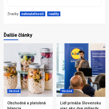
Značky:
nehnuteľnosti
reality
Ďalšie články
Obchod
Obchod
Obchodná a platobná
Lidl prináša Slovensku
bilancia
viac ako dve miliardy