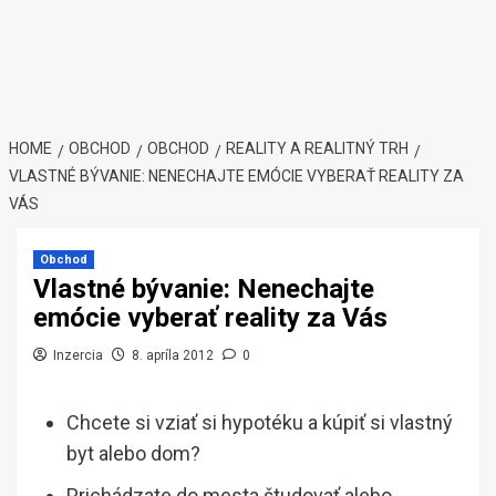
HOME
OBCHOD
OBCHOD
REALITY A REALITNÝ TRH
VLASTNÉ BÝVANIE: NENECHAJTE EMÓCIE VYBERAŤ REALITY ZA
VÁS
Obchod
Vlastné bývanie: Nenechajte
emócie vyberať reality za Vás
Inzercia
8. apríla 2012
0
Chcete si vziať si hypotéku a kúpiť si vlastný
byt alebo dom?
Prichádzate do mesta študovať alebo