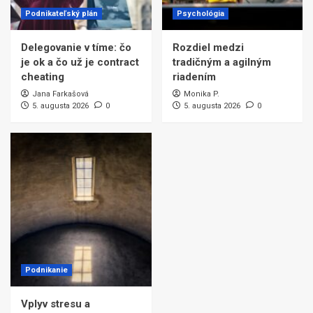
Podnikateľský plán
Psychológia
Delegovanie v tíme: čo
Rozdiel medzi
je ok a čo už je contract
tradičným a agilným
cheating
riadením
Jana Farkašová
Monika P.
5. augusta 2026
0
5. augusta 2026
0
Podnikanie
Vplyv stresu a