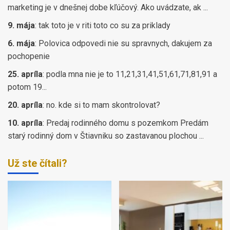
marketing je v dnešnej dobe kľúčový. Ako uvádzate, ak ...
9. mája
:
tak toto je v riti toto co su za priklady
6. mája
:
Polovica odpovedi nie su spravnych, dakujem za
pochopenie
25. apríla
:
podla mna nie je to 11,21,31,41,51,61,71,81,91 a
potom 19...
20. apríla
:
no. kde si to mam skontrolovat?
10. apríla
:
Predaj rodinného domu s pozemkom Predám
starý rodinný dom v Štiavniku so zastavanou plochou ...
Už ste čítali?