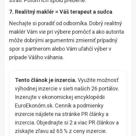
stratí. Potom ich spolu preberte.
7. Realitný maklér = Váš terapeut a sudca
Nechajte si poradiť od odborníka. Dobrý realitný
maklér Vám vie pri výbere pomôcť a ako autorita
môže dobrými argumentmi zmierniť prípadný
spor s partnerom alebo Vám uľahčí výber v
prípade Vášho váhania.
Tento článok je inzercia.
Využite možnosť
výhodnej inzercie v sieti našich 26 portálov.
Inzerujte v ekonomickej encyklopédii
EuroEkonóm.sk. Cenník a podmienky
inzercie nájdete na stránke
PR články a
inzercia
. Objednajte si 2 a viac PR článkov a
získajte zľavu až 65 % z ceny inzercie.