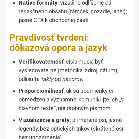
Native formáty:
vizuálne odlíšenie od
redakčného obsahu (rámček, pozadie, label);
jasné CTA k obchodnej časti.
Pravdivosť tvrdení:
dôkazová opora a jazyk
Verifikovateľnosť:
čísla musia byť
vysledovateľné (metodika, zdroj, dátum),
odlišujte
fakty
od
názorov
.
Proporcionálnosť:
ak sú podmienky či
obmedzenia významné, komunikujte ich „v
hlavnom texte“, nie drobným písmom.
Vizualizácie a grafy:
primerané osi, jasné
legendy, bez optických trikov (skrátené osi
bez upozornenia).