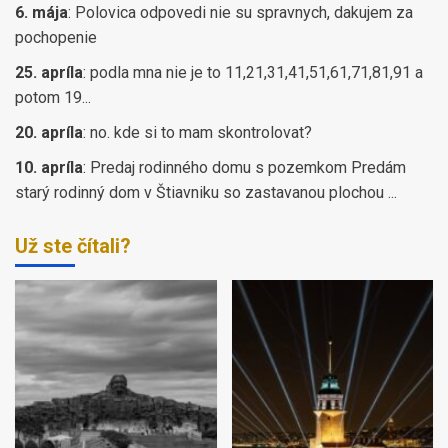
6. mája
:
Polovica odpovedi nie su spravnych, dakujem za
pochopenie
25. apríla
:
podla mna nie je to 11,21,31,41,51,61,71,81,91 a
potom 19...
20. apríla
:
no. kde si to mam skontrolovat?
10. apríla
:
Predaj rodinného domu s pozemkom Predám
starý rodinný dom v Štiavniku so zastavanou plochou ...
Už ste čítali?