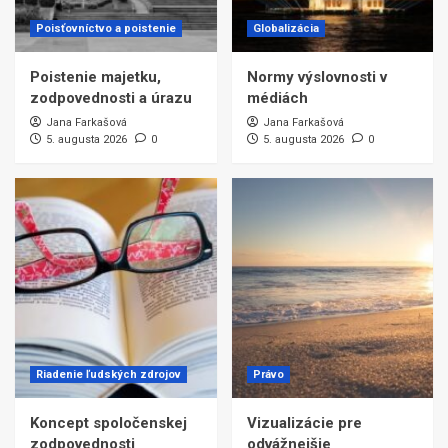
Poisťovníctvo a poistenie
Globalizácia
Poistenie majetku,
Normy výslovnosti v
zodpovednosti a úrazu
médiách
Jana Farkašová
Jana Farkašová
5. augusta 2026
0
5. augusta 2026
0
Riadenie ľudských zdrojov
Právo
Koncept spoločenskej
Vizualizácie pre
zodpovednosti
odvážnejšie