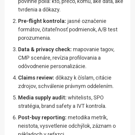
povinné polia: kto, prečo, komu, aké dáta, aké
tvrdenia a dôkazy.
Pre-flight kontrola:
jasné označenie
formátov, čitateľnosť podmienok, A/B test
porozumenia.
Data & privacy check:
mapovanie tagov,
CMP scenáre, revízia profilovania a
odôvodnenie personalizácie.
Claims review:
dôkazy k číslam, citácie
zdrojov, schválenie právnym oddelením.
Media supply audit:
whitelists, SPO
stratégia, brand safety a IVT kontrola.
Post-buy reporting:
metodika metrík,
neistota, vysvetlenie odchýlok, záznam o
nákladoch v reťazci.