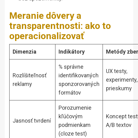
Meranie dôvery a
transparentnosti: ako to
operacionalizovať
Dimenzia
Indikátory
Metódy zbe
% správne
UX testy,
Rozlíšiteľnosť
identifikovaných
experimenty,
reklamy
sponzorovaných
prieskumy
formátov
Porozumenie
kľúčovým
Koncept test
Jasnosť tvrdení
podmienkam
A/B textov
(cloze test)