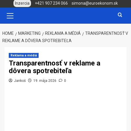
Skip
Inzercia
+421 907 234 066
simona@euroekonom.sk
to
Primary
Menu
content
HOME
MARKETING
REKLAMA A MÉDIÁ
TRANSPARENTNOSŤ V
REKLAME A DÔVERA SPOTREBITEĽA
Reklama a médiá
Transparentnosť v reklame a
dôvera spotrebiteľa
Jankoš
19. mája 2026
0