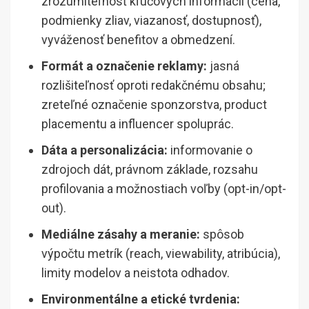
zrozumiteľnosť kľúčových informácií (cena,
podmienky zliav, viazanosť, dostupnosť),
vyváženosť benefitov a obmedzení.
Formát a označenie reklamy:
jasná
rozlišiteľnosť oproti redakčnému obsahu;
zreteľné označenie sponzorstva, product
placementu a influencer spoluprác.
Dáta a personalizácia:
informovanie o
zdrojoch dát, právnom základe, rozsahu
profilovania a možnostiach voľby (opt-in/opt-
out).
Mediálne zásahy a meranie:
spôsob
výpočtu metrík (reach, viewability, atribúcia),
limity modelov a neistota odhadov.
Environmentálne a etické tvrdenia: