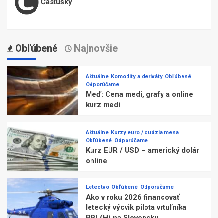
Častušky
Obľúbené
Najnovšie
Aktuálne
Komodity a deriváty
Obľúbené
Odporúčame
Meď: Cena medi, grafy a online
kurz medi
Aktuálne
Kurzy euro / cudzia mena
Obľúbené
Odporúčame
Kurz EUR / USD – americký dolár
online
Letectvo
Obľúbené
Odporúčame
Ako v roku 2026 financovať
letecký výcvik pilota vrtuľníka
PPL(H) na Slovensku