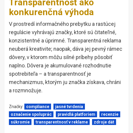
Transparentnosť ako
konkurenčná výhoda
V prostredí informačného prebytku a rastúcej
regulácie vyhrávajú značky, ktoré sú čitateľné,
konzistentné a úprimné. Transparentná reklama
neuberá kreativite; naopak, dáva jej pevný rámec
dôvery, v ktorom môžu silné príbehy pôsobiť
naplno. Dôvera je akumulované rozhodnutie
spotrebiteľa – a transparentnosť je
mechanizmus, ktorým ju značka získava, chráni
a rozmnožuje.
Značky:
compliance
jasné tvrdenia
označenie spoluprác
pravidlá platforiem
recenzie
súkromie
transparentnosť v reklame
zdroje dát