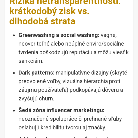
Riziká netransparentnosti:
krátkodobý zisk vs.
dlhodobá strata
Greenwashing a social washing:
vágne,
neoveriteľné alebo neúplné enviro/sociálne
tvrdenia poškodzujú reputáciu a môžu viesť k
sankciám.
Dark patterns:
manipulatívne dizajny (skryté
predvolené voľby, vizuálna hierarchia proti
záujmu používateľa) podkopávajú dôveru a
zvyšujú churn.
Šedá zóna influencer marketingu:
neoznačené spolupráce či prehnané sľuby
oslabujú kredibilitu tvorcu aj značky.