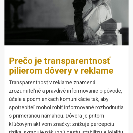
Prečo je transparentnosť
pilierom dôvery v reklame
Transparentnosť v reklame znamená
zrozumiteľné a pravdivé informovanie o pôvode,
účele a podmienkach komunikácie tak, aby
spotrebiteľ mohol robiť informované rozhodnutia
s primeranou námahou. Dôvera je pritom
kľúčovým aktívom značky: znižuje percepciu
rizika, skracuje nákupnú cestu, stabilizuje lojalitu