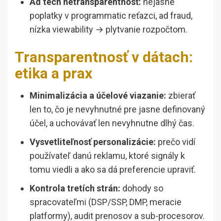
Ad tech netransparentnosť:
nejasné
poplatky v programmatic reťazci, ad fraud,
nízka viewability → plytvanie rozpočtom.
Transparentnosť v dátach:
etika a prax
Minimalizácia a účelové viazanie:
zbierať
len to, čo je nevyhnutné pre jasne definovaný
účel, a uchovávať len nevyhnutne dlhý čas.
Vysvetliteľnosť personalizácie:
prečo vidí
používateľ danú reklamu, ktoré signály k
tomu viedli a ako sa dá preferencie upraviť.
Kontrola tretích strán:
dohody so
spracovateľmi (DSP/SSP, DMP, meracie
platformy), audit prenosov a sub-procesorov.