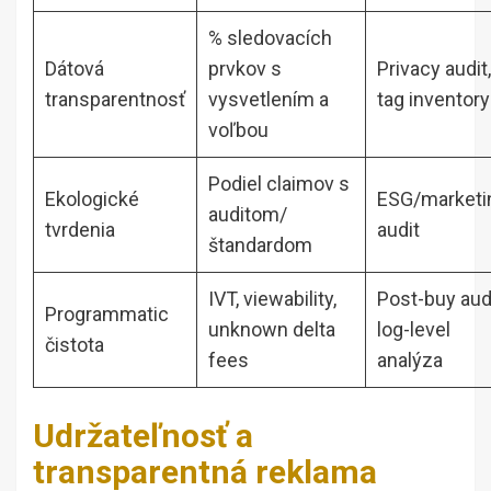
% sledovacích
Dátová
prvkov s
Privacy audit,
transparentnosť
vysvetlením a
tag inventory
voľbou
Podiel claimov s
Ekologické
ESG/marketi
auditom/
tvrdenia
audit
štandardom
IVT, viewability,
Post-buy audi
Programmatic
unknown delta
log-level
čistota
fees
analýza
Udržateľnosť a
transparentná reklama