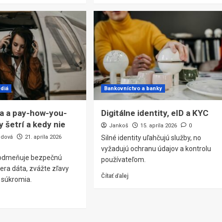
diá
Bankovníctvo a banky
a a pay-how-you-
Digitálne identity, eID a KYC
y šetrí a kedy nie
Jankoš
15. apríla 2026
0
odová
21. apríla 2026
Silné identity uľahčujú služby, no
vyžadujú ochranu údajov a kontrolu
 odmeňuje bezpečnú
používateľom.
iera dáta, zvážte zľavy
Čítať ďalej
 súkromia.