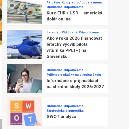
Aktuálne
Kurzy euro / cudzia mena
Obľúbené
Odporúčame
Kurz EUR / USD – americký
dolár online
Letectvo
Obľúbené
Odporúčame
Ako v roku 2026 financovať
letecký výcvik pilota
vrtuľníka PPL(H) na
Slovensku
Obľúbené
Odporúčame
Prijímacie skúšky na strednú školu
Informácie o prijímačkách
na stredné školy 2026/2027
Obľúbené
Odporúčame
Strategická diagnostika
SWOT analýza