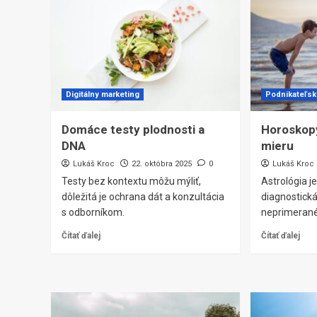
Digitálny marketing
Podnikateľsk
Domáce testy plodnosti a
Horoskopy
DNA
mieru
Lukáš Kroc
22. októbra 2025
0
Lukáš Kroc
Testy bez kontextu môžu mýliť,
Astrológia j
dôležitá je ochrana dát a konzultácia
diagnostická
s odborníkom.
neprimerané
Čítať ďalej
Čítať ďalej