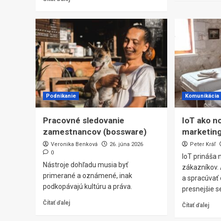
Podnikanie
Komunikácia
Pracovné sledovanie
IoT ako n
zamestnancov (bossware)
marketin
Veronika Benková
26. júna 2026
Peter Kráľ
0
IoT prináša 
Nástroje dohľadu musia byť
zákazníkov. 
primerané a oznámené, inak
a spracúvať 
podkopávajú kultúru a práva.
presnejšie 
Čítať ďalej
Čítať ďalej