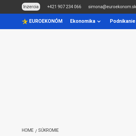
Skip
Inzercia
+421 907 234 066
simona@euroekonom.s
to
content
EUROEKONÓM
Ekonomika
Podnikanie
HOME
SÚKROMIE