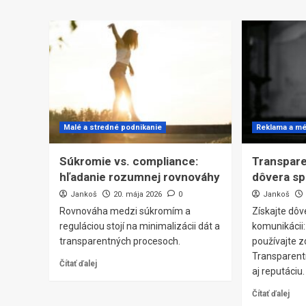
Malé a stredné podnikanie
Reklama a mé
Súkromie vs. compliance:
Transpare
hľadanie rozumnej rovnováhy
dôvera sp
Jankoš
20. mája 2026
0
Jankoš
Rovnováha medzi súkromím a
Získajte dôv
reguláciou stojí na minimalizácii dát a
komunikácii:
transparentných procesoch.
používajte z
Transparent
Čítať ďalej
aj reputáciu.
Čítať ďalej