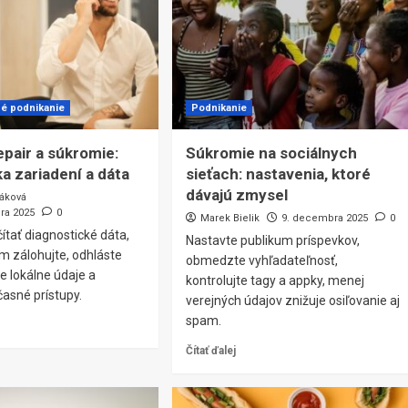
né podnikanie
Podnikanie
epair a súkromie:
Súkromie na sociálnych
ka zariadení a dáta
sieťach: nastavenia, ktoré
dávajú zmysel
áková
ra 2025
0
Marek Bielik
9. decembra 2025
0
čítať diagnostické dáta,
Nastavte publikum príspevkov,
m zálohujte, odhláste
obmedzte vyhľadateľnosť,
e lokálne údaje a
kontrolujte tagy a appky, menej
asné prístupy.
verejných údajov znižuje osiľovanie aj
spam.
Čítať ďalej