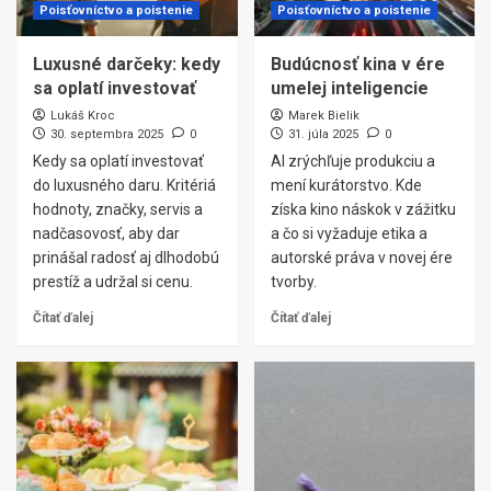
Poisťovníctvo a poistenie
Poisťovníctvo a poistenie
Luxusné darčeky: kedy
Budúcnosť kina v ére
sa oplatí investovať
umelej inteligencie
Lukáš Kroc
Marek Bielik
30. septembra 2025
0
31. júla 2025
0
Kedy sa oplatí investovať
AI zrýchľuje produkciu a
do luxusného daru. Kritériá
mení kurátorstvo. Kde
hodnoty, značky, servis a
získa kino náskok v zážitku
nadčasovosť, aby dar
a čo si vyžaduje etika a
prinášal radosť aj dlhodobú
autorské práva v novej ére
prestíž a udržal si cenu.
tvorby.
Čítať ďalej
Čítať ďalej