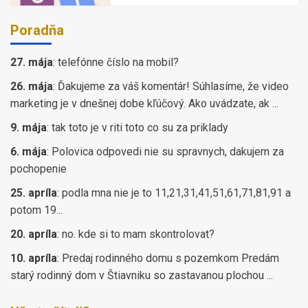
Poradňa
27. mája
:
telefónne číslo na mobil?
26. mája
:
Ďakujeme za váš komentár! Súhlasíme, že video
marketing je v dnešnej dobe kľúčový. Ako uvádzate, ak ...
9. mája
:
tak toto je v riti toto co su za priklady
6. mája
:
Polovica odpovedi nie su spravnych, dakujem za
pochopenie
25. apríla
:
podla mna nie je to 11,21,31,41,51,61,71,81,91 a
potom 19...
20. apríla
:
no. kde si to mam skontrolovat?
10. apríla
:
Predaj rodinného domu s pozemkom Predám
starý rodinný dom v Štiavniku so zastavanou plochou ...