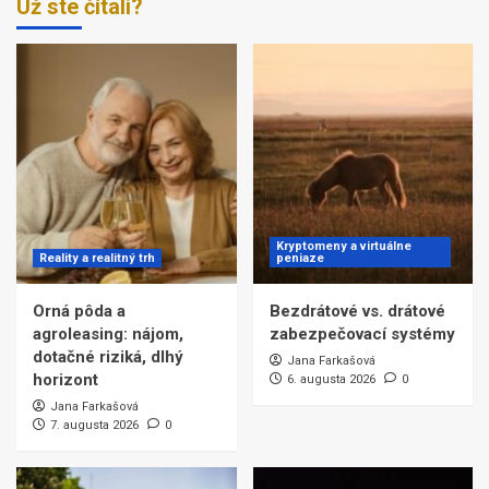
Už ste čítali?
Kryptomeny a virtuálne
Reality a realitný trh
peniaze
Orná pôda a
Bezdrátové vs. drátové
agroleasing: nájom,
zabezpečovací systémy
dotačné riziká, dlhý
Jana Farkašová
horizont
6. augusta 2026
0
Jana Farkašová
7. augusta 2026
0