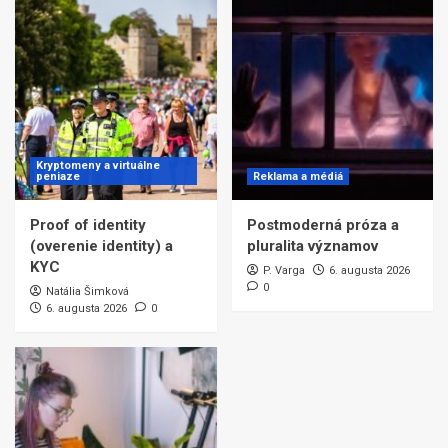
Kryptomeny a virtuálne
peniaze
Reklama a médiá
Proof of identity
Postmoderná próza a
(overenie identity) a
pluralita významov
KYC
P. Varga
6. augusta 2026
0
Natália Šimková
6. augusta 2026
0