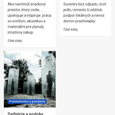
Ako navrhnúť značkový
Suveníry bez odpadu: zvoľ
priestor, ktorý vedie,
jedlo, remeslo či zážitok,
upokojuje a inšpiruje: práca
podpor lokálnych a nenos
so svetlom, akustikou a
domov pracholapky.
materiálmi pre plynulý,
Čítať ďalej
intuitívny nákup.
Čítať ďalej
Poisťovníctvo a poistenie
Definícia a podoby