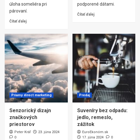
úloha someliéra pri
podporené dátami.
párovaní.
Čítať ďalej
Čítať ďalej
Priamy direct marketing
Predaj
Senzorický dizajn
Suveníry bez odpadu:
značkových
jedlo, remeslo,
priestorov
zážitok
Peter Kráľ
23. júna 2024
EuroEkonóm.sk
0
17. júna 2024
0