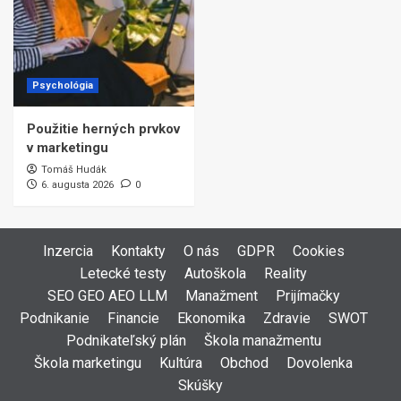
Psychológia
Použitie herných prvkov
v marketingu
Tomáš Hudák
6. augusta 2026
0
Inzercia
Kontakty
O nás
GDPR
Cookies
Letecké testy
Autoškola
Reality
SEO GEO AEO LLM
Manažment
Prijímačky
Podnikanie
Financie
Ekonomika
Zdravie
SWOT
Podnikateľský plán
Škola manažmentu
Škola marketingu
Kultúra
Obchod
Dovolenka
Skúšky