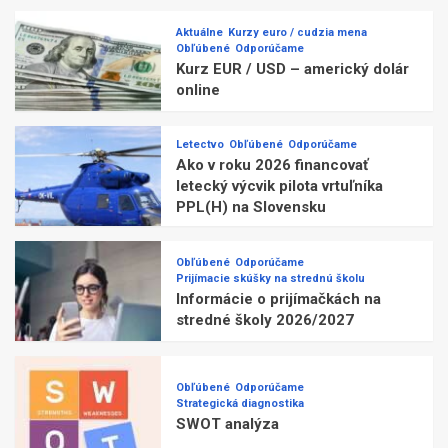
Aktuálne
Kurzy euro / cudzia mena
Obľúbené
Odporúčame
Kurz EUR / USD – americký dolár
online
Letectvo
Obľúbené
Odporúčame
Ako v roku 2026 financovať
letecký výcvik pilota vrtuľníka
PPL(H) na Slovensku
Obľúbené
Odporúčame
Prijímacie skúšky na strednú školu
Informácie o prijímačkách na
stredné školy 2026/2027
Obľúbené
Odporúčame
Strategická diagnostika
SWOT analýza