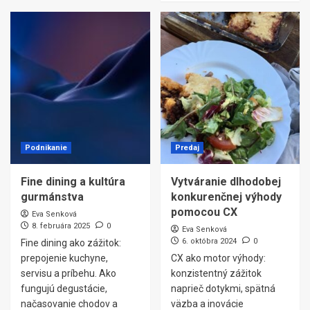
Podnikanie
Predaj
Fine dining a kultúra
Vytváranie dlhodobej
gurmánstva
konkurenčnej výhody
pomocou CX
Eva Senková
8. februára 2025
0
Eva Senková
6. októbra 2024
0
Fine dining ako zážitok:
prepojenie kuchyne,
CX ako motor výhody:
servisu a príbehu. Ako
konzistentný zážitok
fungujú degustácie,
naprieč dotykmi, spätná
načasovanie chodov a
väzba a inovácie