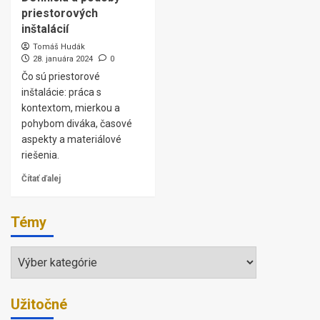
priestorových
inštalácií
Tomáš Hudák
28. januára 2024
0
Čo sú priestorové
inštalácie: práca s
kontextom, mierkou a
pohybom diváka, časové
aspekty a materiálové
riešenia.
Čítať ďalej
Témy
Témy
Užitočné