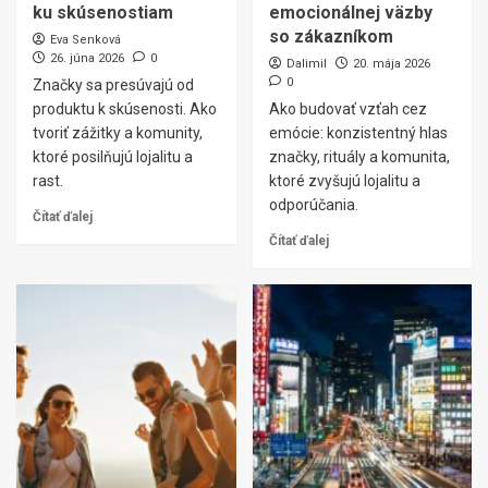
ku skúsenostiam
emocionálnej väzby
so zákazníkom
Eva Senková
26. júna 2026
0
Dalimil
20. mája 2026
0
Značky sa presúvajú od
produktu k skúsenosti. Ako
Ako budovať vzťah cez
tvoriť zážitky a komunity,
emócie: konzistentný hlas
ktoré posilňujú lojalitu a
značky, rituály a komunita,
rast.
ktoré zvyšujú lojalitu a
odporúčania.
Čítať ďalej
Čítať ďalej