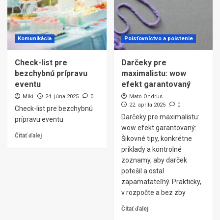
Komunikácia
Poisťovníctvo a poistenie
Check-list pre
Darčeky pre
bezchybnú prípravu
maximalistu: wow
eventu
efekt garantovaný
Miki
24. júna 2025
0
Mato Ondrus
22. apríla 2025
0
Check-list pre bezchybnú
Darčeky pre maximalistu:
prípravu eventu
wow efekt garantovaný:
Čítať ďalej
Šikovné tipy, konkrétne
príklady a kontrolné
zoznamy, aby darček
potešil a ostal
zapamätateľný. Prakticky,
v rozpočte a bez zby
Čítať ďalej