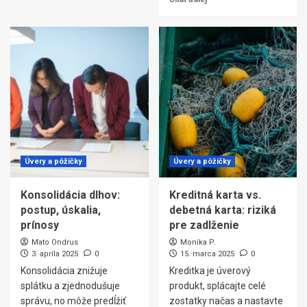
Úvery a pôžičky
Úvery a pôžičky
Konsolidácia dlhov:
Kreditná karta vs.
postup, úskalia,
debetná karta: riziká
prínosy
pre zadlženie
Mato Ondrus
Monika P.
3. apríla 2025
0
15. marca 2025
0
Konsolidácia znižuje
Kreditka je úverový
splátku a zjednodušuje
produkt, splácajte celé
správu, no môže predĺžiť
zostatky načas a nastavte