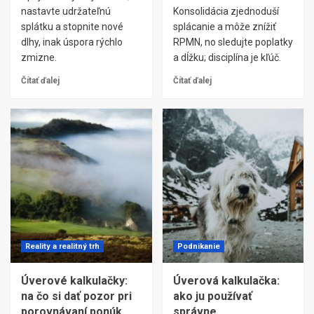
nastavte udržateľnú
Konsolidácia zjednoduší
splátku a stopnite nové
splácanie a môže znížiť
dlhy, inak úspora rýchlo
RPMN, no sledujte poplatky
zmizne.
a dĺžku; disciplína je kľúč.
Čítať ďalej
Čítať ďalej
Reality a realitný trh
Podnikanie
Úverové kalkulačky:
Úverová kalkulačka:
na čo si dať pozor pri
ako ju používať
porovnávaní ponúk
správne