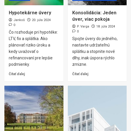
Hypotekárne úvery
Konsolidácia: Jeden
úver, viac pokoja
Jankoš
20. júla 2024
0
P. Varga
18. júla 2024
0
Čo rozhoduje pri hypotéke:
LTV, fix a splátka. Ako
Spojte úvery do jedného,
plánovať riziko úroku a
nastavte udržateľnú
kedy uvažovať o
splátku a stopnite nové
refinancovaní pre lepšie
dlhy, inak úspora rýchlo
podmienky.
zmizne.
Čítať ďalej
Čítať ďalej