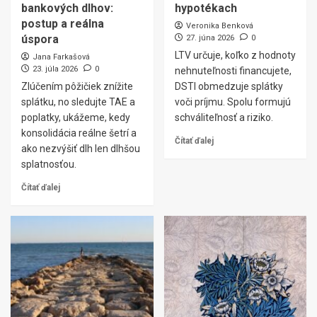
bankových dlhov:
hypotékach
postup a reálna
Veronika Benková
úspora
27. júna 2026
0
LTV určuje, koľko z hodnoty
Jana Farkašová
23. júla 2026
0
nehnuteľnosti financujete,
Zlúčením pôžičiek znížite
DSTI obmedzuje splátky
splátku, no sledujte TAE a
voči príjmu. Spolu formujú
poplatky, ukážeme, kedy
schváliteľnosť a riziko.
konsolidácia reálne šetrí a
Čítať ďalej
ako nezvýšiť dlh len dlhšou
splatnosťou.
Čítať ďalej