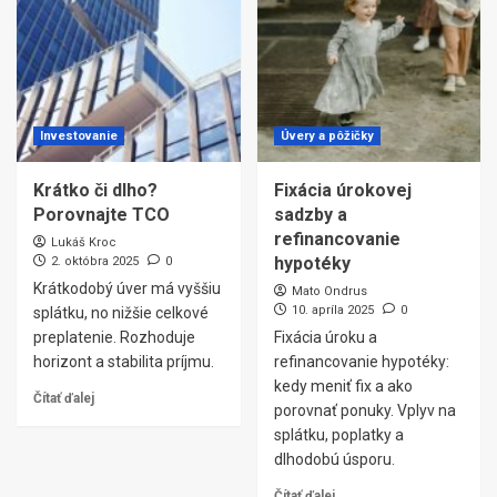
Investovanie
Úvery a pôžičky
Krátko či dlho?
Fixácia úrokovej
Porovnajte TCO
sadzby a
refinancovanie
Lukáš Kroc
hypotéky
2. októbra 2025
0
Krátkodobý úver má vyššiu
Mato Ondrus
10. apríla 2025
0
splátku, no nižšie celkové
preplatenie. Rozhoduje
Fixácia úroku a
horizont a stabilita príjmu.
refinancovanie hypotéky:
kedy meniť fix a ako
Čítať ďalej
porovnať ponuky. Vplyv na
splátku, poplatky a
dlhodobú úsporu.
Čítať ďalej