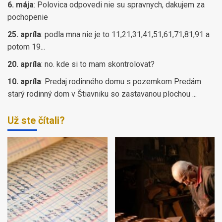
6. mája
:
Polovica odpovedi nie su spravnych, dakujem za
pochopenie
25. apríla
:
podla mna nie je to 11,21,31,41,51,61,71,81,91 a
potom 19...
20. apríla
:
no. kde si to mam skontrolovat?
10. apríla
:
Predaj rodinného domu s pozemkom Predám
starý rodinný dom v Štiavniku so zastavanou plochou ...
Už ste čítali?