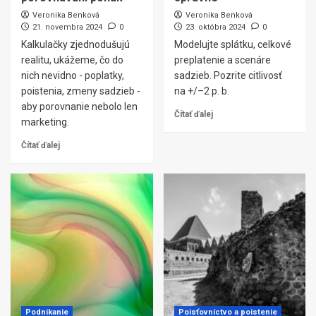
Veronika Benková
Veronika Benková
21. novembra 2024
0
23. októbra 2024
0
Kalkulačky zjednodušujú
Modelujte splátku, celkové
realitu, ukážeme, čo do
preplatenie a scenáre
nich nevidno - poplatky,
sadzieb. Pozrite citlivosť
poistenia, zmeny sadzieb -
na +/–2 p. b.
aby porovnanie nebolo len
Čítať ďalej
marketing.
Čítať ďalej
Podnikanie
Poisťovníctvo a poistenie