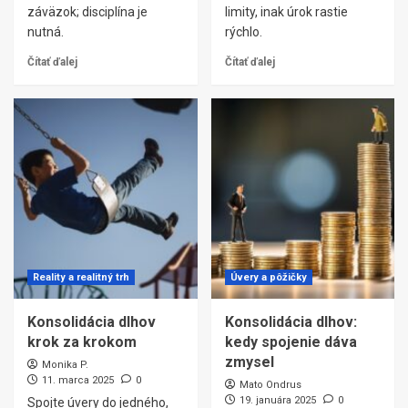
záväzok; disciplína je
limity, inak úrok rastie
nutná.
rýchlo.
Čítať ďalej
Čítať ďalej
Reality a realitný trh
Úvery a pôžičky
Konsolidácia dlhov
Konsolidácia dlhov:
krok za krokom
kedy spojenie dáva
zmysel
Monika P.
11. marca 2025
0
Mato Ondrus
19. januára 2025
0
Spojte úvery do jedného,