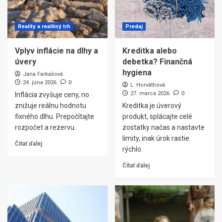
Reality a realitný trh
Predaj
Vplyv inflácie na dlhy a
Kreditka alebo
úvery
debetka? Finančná
hygiena
Jana Farkašová
24. júna 2026
0
L. Horváthová
27. marca 2026
0
Inflácia zvyšuje ceny, no
znižuje reálnu hodnotu
Kreditka je úverový
fixného dlhu. Prepočítajte
produkt, splácajte celé
rozpočet a rezervu.
zostatky načas a nastavte
limity, inak úrok rastie
Čítať ďalej
rýchlo.
Čítať ďalej