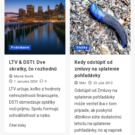
Podnikanie
Služby
LTV & DSTI: Dve
Kedy odstúpiť od
skratky, čo rozhodnú
zmluvy na splatenie
pohľadávky
Marek Bielik
1. januára 2024
0
Miki
23. júla 2013
LTV určuje, koľko z hodnoty
Odstúpiť od Zmluvy na
nehnuteľnosti financujete,
splatenie pohľadávky
DSTI obmedzuje splátky
môže veriteľ iba v tom
voči príjmu. Spolu formujú
prípade, ak poskytol
schváliteľnosť a riziko.
dlžníkovi ešte dodatočnú
lehotu na splatenie
Čítať ďalej
pohľadávky, no aj napriek