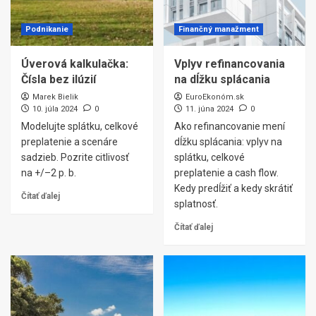
Podnikanie
Finančný manažment
Úverová kalkulačka:
Vplyv refinancovania
Čísla bez ilúzií
na dĺžku splácania
Marek Bielik
EuroEkonóm.sk
10. júla 2024
0
11. júna 2024
0
Modelujte splátku, celkové
Ako refinancovanie mení
preplatenie a scenáre
dĺžku splácania: vplyv na
sadzieb. Pozrite citlivosť
splátku, celkové
na +/–2 p. b.
preplatenie a cash flow.
Kedy predĺžiť a kedy skrátiť
Čítať ďalej
splatnosť.
Čítať ďalej