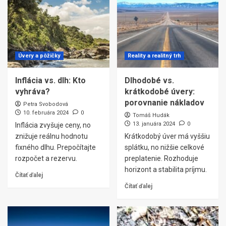
Úvery a pôžičky
Reality a realitný trh
Inflácia vs. dlh: Kto
Dlhodobé vs.
vyhráva?
krátkodobé úvery:
porovnanie nákladov
Petra Svobodová
10. februára 2024
0
Tomáš Hudák
13. januára 2024
0
Inflácia zvyšuje ceny, no
znižuje reálnu hodnotu
Krátkodobý úver má vyššiu
fixného dlhu. Prepočítajte
splátku, no nižšie celkové
rozpočet a rezervu.
preplatenie. Rozhoduje
horizont a stabilita príjmu.
Čítať ďalej
Čítať ďalej