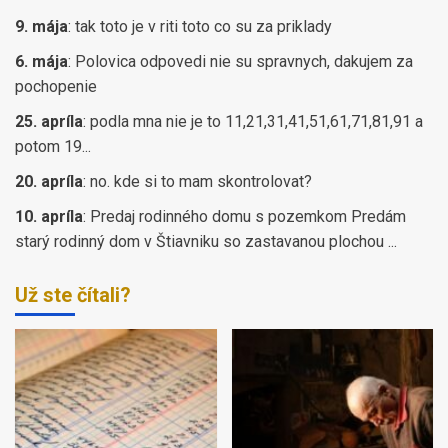
9. mája
:
tak toto je v riti toto co su za priklady
6. mája
:
Polovica odpovedi nie su spravnych, dakujem za
pochopenie
25. apríla
:
podla mna nie je to 11,21,31,41,51,61,71,81,91 a
potom 19...
20. apríla
:
no. kde si to mam skontrolovat?
10. apríla
:
Predaj rodinného domu s pozemkom Predám
starý rodinný dom v Štiavniku so zastavanou plochou ...
Už ste čítali?