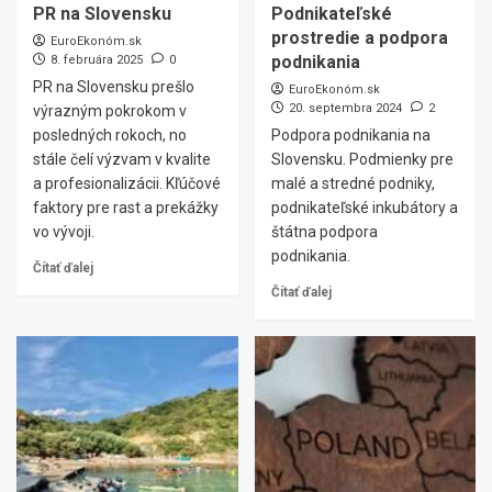
PR na Slovensku
Podnikateľské
prostredie a podpora
EuroEkonóm.sk
podnikania
8. februára 2025
0
PR na Slovensku prešlo
EuroEkonóm.sk
20. septembra 2024
2
výrazným pokrokom v
posledných rokoch, no
Podpora podnikania na
stále čelí výzvam v kvalite
Slovensku. Podmienky pre
a profesionalizácii. Kľúčové
malé a stredné podniky,
faktory pre rast a prekážky
podnikateľské inkubátory a
vo vývoji.
štátna podpora
podnikania.
Čítať ďalej
Čítať ďalej