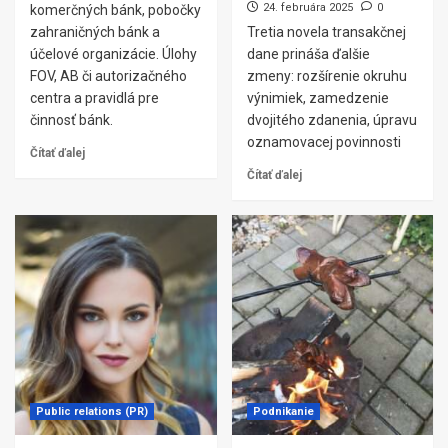
24. februára 2025
0
komerčných bánk, pobočky
zahraničných bánk a
Tretia novela transakčnej
účelové organizácie. Úlohy
dane prináša ďalšie
FOV, AB či autorizačného
zmeny: rozšírenie okruhu
centra a pravidlá pre
výnimiek, zamedzenie
činnosť bánk.
dvojitého zdanenia, úpravu
oznamovacej povinnosti
Čítať ďalej
Čítať ďalej
Public relations (PR)
Podnikanie