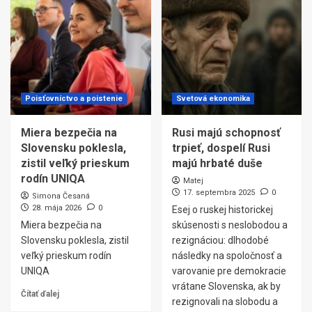
Poisťovníctvo a poistenie
Svetová ekonomika
Miera bezpečia na
Rusi majú schopnosť
Slovensku poklesla,
trpieť, dospelí Rusi
zistil veľký prieskum
majú hrbaté duše
rodín UNIQA
Matej
17. septembra 2025
0
Simona Česaná
28. mája 2026
0
Esej o ruskej historickej
Miera bezpečia na
skúsenosti s neslobodou a
Slovensku poklesla, zistil
rezignáciou: dlhodobé
veľký prieskum rodín
následky na spoločnosť a
UNIQA
varovanie pre demokracie
vrátane Slovenska, ak by
Čítať ďalej
rezignovali na slobodu a