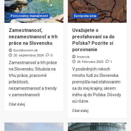
Personálny manažment
Európska únia
Zamestnanosť,
Uvažujete o
nezamestnanosť a trh
presťahovaní sa do
práce na Slovensku
Poľska? Pozrite si
porovnanie
EuroEkonóm.sk
20. septembra 2024
0
Inzercia
26. februára 2023
1
Zamestnanosť a trh práce
na Slovensku: Situácia na
V posledných rokoch
trhu práce, pracovné
mnoho ľudí zo Slovenska
príležitosti,
premýšľa nad sťahovaním
nezamestnanosť a trendy
sa do inej krajiny, okrem
v zamestnanosti
iného aj do Poľska. Dôvody
sú rôzne.
Čítať ďalej
Čítať ďalej