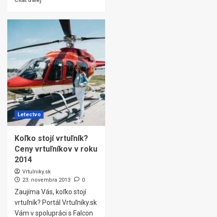
Čítať ďalej
Letectvo
Koľko stojí vrtuľník?
Ceny vrtuľníkov v roku
2014
Vrtulniky.sk
23. novembra 2013
0
Zaujíma Vás, koľko stojí
vrtuľník? Portál Vrtuľníky.sk
Vám v spolupráci s Falcon