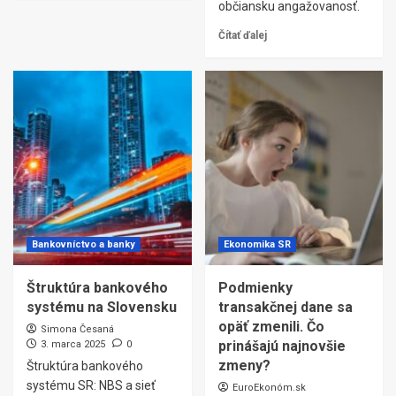
občiansku angažovanosť.
Čítať ďalej
Bankovníctvo a banky
Ekonomika SR
Štruktúra bankového
Podmienky
systému na Slovensku
transakčnej dane sa
opäť zmenili. Čo
Simona Česaná
prinášajú najnovšie
3. marca 2025
0
zmeny?
Štruktúra bankového
systému SR: NBS a sieť
EuroEkonóm.sk