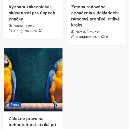
Význam zákazníckej
Zmena rodového
skúsenosti pre úspech
označenia v dokladoch:
značky
rámcový prehľad, citlivé
kroky
Tomáš Hudák
8. augusta 2026
0
Natália Šimková
8. augusta 2026
0
Právo
Záložné právo na
nehnuteľnosť: riziká pri