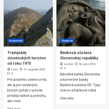
Osobnosti
Financie
Trampiády
Banková sústava
slovenských turistov
Slovenskej republiky
od roku 1975
lucifuk
26. júna 2015
0
Ľubo
15. augusta 2022
0
Národná banka Slovenska
Pre priateľov zelene a hôr,
a komerčné banky.
ale aj pre ostatných,
Banková sústava SR. Typy
ktorým pohyb v prírode
úverov a bankové riziká.
prináša radosť a potechu,
Čítať ďalej
ako mne.