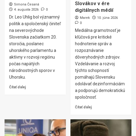
Slovákov v ére
Simona Česaná
digitálnych médií
4. augusta 2026
0
Dr. Leo Uhlig bol významný
Marek
10. júna 2026
0
politik a spoločenský činiteľ
na severovýchode
Mediálna gramotnosť je
Slovenska začiatkom 20.
kľúčová pre kritické
storočia, poslanec
hodnotenie správ a
uhorského parlamentu a
rozpoznávanie
aktívny v rozvoji regiónu
dôveryhodných zdrojov.
počas napätých
Vzdelávanie a rozvoj
národnostných sporov v
týchto schopností
Uhorsku.
pomáhajú Slovensku
odolávať dezinformáciám
Čítať ďalej
a podporujú demokratickú
spoločnosť.
Čítať ďalej