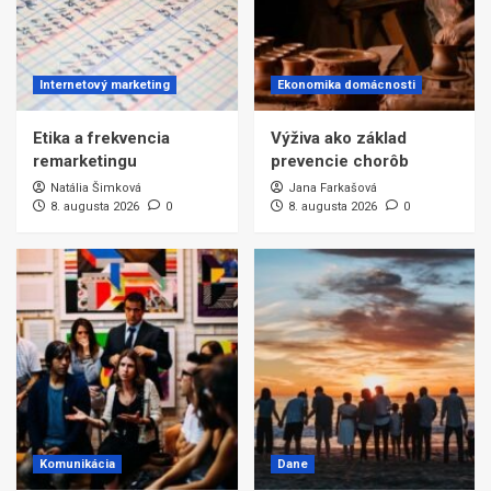
Internetový marketing
Ekonomika domácnosti
Etika a frekvencia
Výživa ako základ
remarketingu
prevencie chorôb
Natália Šimková
Jana Farkašová
8. augusta 2026
0
8. augusta 2026
0
Komunikácia
Dane