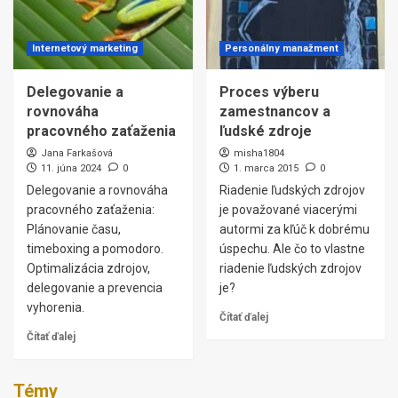
Internetový marketing
Personálny manažment
Delegovanie a
Proces výberu
rovnováha
zamestnancov a
pracovného zaťaženia
ľudské zdroje
Jana Farkašová
misha1804
11. júna 2024
0
1. marca 2015
0
Delegovanie a rovnováha
Riadenie ľudských zdrojov
pracovného zaťaženia:
je považované viacerými
Plánovanie času,
autormi za kľúč k dobrému
timeboxing a pomodoro.
úspechu. Ale čo to vlastne
Optimalizácia zdrojov,
riadenie ľudských zdrojov
delegovanie a prevencia
je?
vyhorenia.
Čítať ďalej
Čítať ďalej
Témy