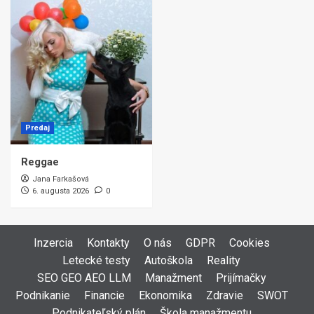
Predaj
Reggae
Jana Farkašová
6. augusta 2026
0
Inzercia
Kontakty
O nás
GDPR
Cookies
Letecké testy
Autoškola
Reality
SEO GEO AEO LLM
Manažment
Prijímačky
Podnikanie
Financie
Ekonomika
Zdravie
SWOT
Podnikateľský plán
Škola manažmentu