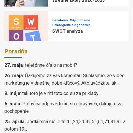
stredné školy 2026/2027
Obľúbené
Odporúčame
Strategická diagnostika
SWOT analýza
Poradňa
27. mája
:
telefónne číslo na mobil?
26. mája
:
Ďakujeme za váš komentár! Súhlasíme, že video
marketing je v dnešnej dobe kľúčový. Ako uvádzate, ak ...
9. mája
:
tak toto je v riti toto co su za priklady
6. mája
:
Polovica odpovedi nie su spravnych, dakujem za
pochopenie
25. apríla
:
podla mna nie je to 11,21,31,41,51,61,71,81,91 a
potom 19...