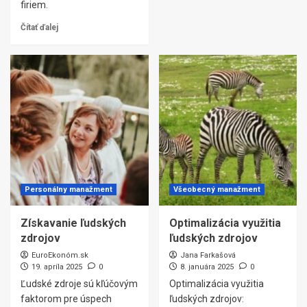
firiem.
Čítať ďalej
Personálny manažment
Všeobecný manažment
Získavanie ľudských
Optimalizácia využitia
zdrojov
ľudských zdrojov
EuroEkonóm.sk
Jana Farkašová
19. apríla 2025
0
8. januára 2025
0
Ľudské zdroje sú kľúčovým
Optimalizácia využitia
faktorom pre úspech
ľudských zdrojov: