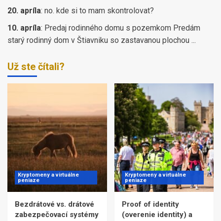
20. apríla
:
no. kde si to mam skontrolovat?
10. apríla
:
Predaj rodinného domu s pozemkom Predám
starý rodinný dom v Štiavniku so zastavanou plochou ...
Už ste čítali?
Kryptomeny a virtuálne
Kryptomeny a virtuálne
peniaze
peniaze
Bezdrátové vs. drátové
Proof of identity
zabezpečovací systémy
(overenie identity) a