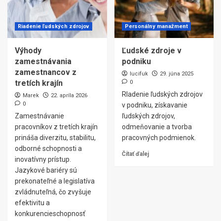
Riadenie ľudských zdrojov
Personálny manažment
Výhody
Ľudské zdroje v
zamestnávania
podniku
zamestnancov z
lucifuk
29. júna 2025
tretích krajín
0
RIadenie ľudských zdrojov
Marek
22. apríla 2026
0
v podniku, získavanie
Zamestnávanie
ľudských zdrojov,
pracovníkov z tretích krajín
odmeňovanie a tvorba
prináša diverzitu, stabilitu,
pracovných podmienok.
odborné schopnosti a
Čítať ďalej
inovatívny prístup.
Jazykové bariéry sú
prekonateľné a legislatíva
zvládnuteľná, čo zvyšuje
efektivitu a
konkurencieschopnosť