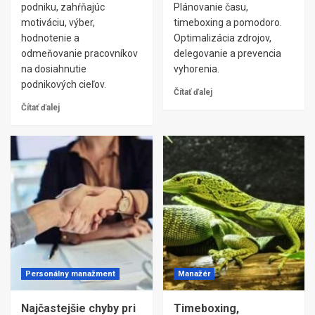
podniku, zahŕňajúc
Plánovanie času,
motiváciu, výber,
timeboxing a pomodoro.
hodnotenie a
Optimalizácia zdrojov,
odmeňovanie pracovníkov
delegovanie a prevencia
na dosiahnutie
vyhorenia.
podnikových cieľov.
Čítať ďalej
Čítať ďalej
Personálny manažment
Manažér
Najčastejšie chyby pri
Timeboxing,