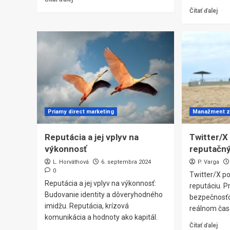
Čítať ďalej
Priamy direct marketing
Manažment 
Reputácia a jej vplyv na
Twitter/X
výkonnosť
reputačn
L. Horváthová
6. septembra 2024
P. Varga
0
Twitter/X po
Reputácia a jej vplyv na výkonnosť:
reputáciu. P
Budovanie identity a dôveryhodného
bezpečnosťo
imidžu. Reputácia, krízová
reálnom čas
komunikácia a hodnoty ako kapitál.
Čítať ďalej