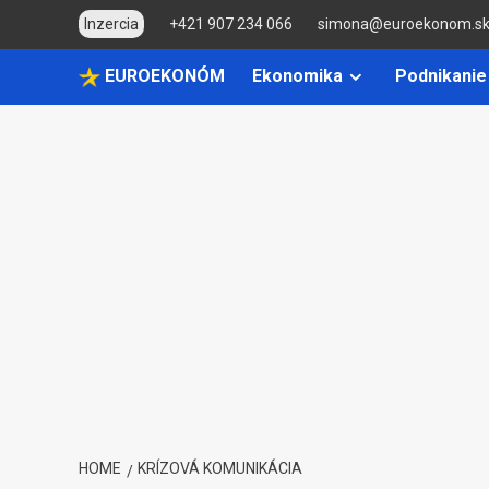
Skip
Inzercia
+421 907 234 066
simona@euroekonom.s
to
content
EUROEKONÓM
Ekonomika
Podnikanie
HOME
KRÍZOVÁ KOMUNIKÁCIA