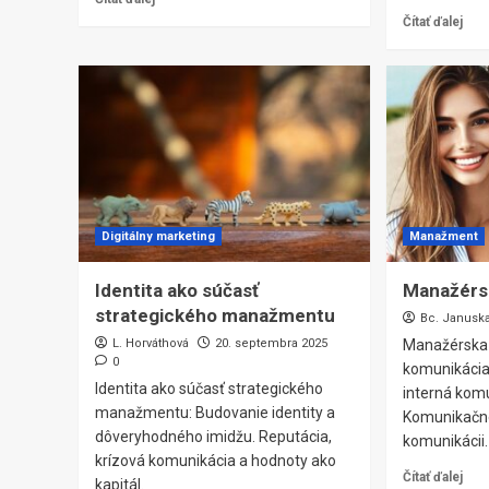
Čítať ďalej
Digitálny marketing
Manažment
Identita ako súčasť
Manažérs
strategického manažmentu
Bc. Janusk
L. Horváthová
20. septembra 2025
Manažérska 
0
komunikácia
Identita ako súčasť strategického
interná kom
manažmentu: Budovanie identity a
Komunikačné
dôveryhodného imidžu. Reputácia,
komunikácii.
krízová komunikácia a hodnoty ako
Čítať ďalej
kapitál.