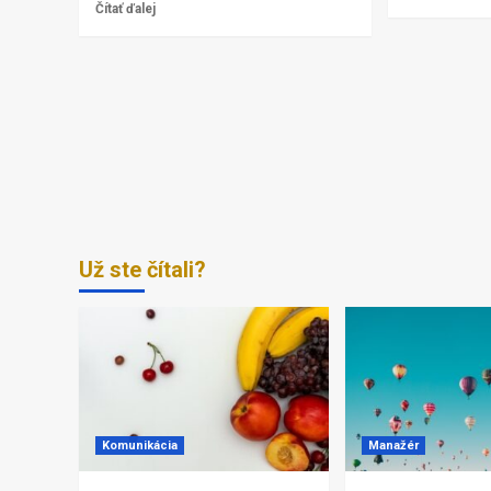
Čítať ďalej
Už ste čítali?
Komunikácia
Manažér