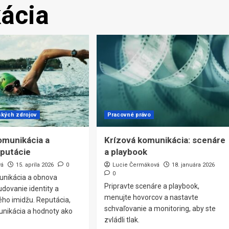
ácia
ských zdrojov
Pracovné právo
omunikácia a
Krízová komunikácia: scenáre
putácie
a playbook
vá
15. apríla 2026
0
Lucie Čermáková
18. januára 2026
0
unikácia a obnova
Pripravte scenáre a playbook,
udovanie identity a
menujte hovorcov a nastavte
ho imidžu. Reputácia,
schvaľovanie a monitoring, aby ste
unikácia a hodnoty ako
zvládli tlak.