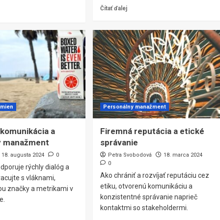
Čítať ďalej
zmien
Personálny manažment
 komunikácia a
Firemná reputácia a etické
ý manažment
správanie
18. augusta 2024
0
Petra Svobodová
18. marca 2024
0
dporuje rýchly dialóg a
Ako chrániť a rozvíjať reputáciu cez
racujte s vláknami,
etiku, otvorenú komunikáciu a
u značky a metrikami v
konzistentné správanie naprieč
e.
kontaktmi so stakeholdermi.