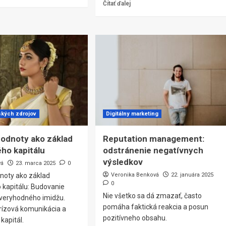
Čítať ďalej
ských zdrojov
Digitálny marketing
odnoty ako základ
Reputation management:
ho kapitálu
odstránenie negatívnych
výsledkov
vá
23. marca 2025
0
noty ako základ
Veronika Benková
22. januára 2025
0
 kapitálu: Budovanie
Nie všetko sa dá zmazať, často
ôveryhodného imidžu.
pomáha faktická reakcia a posun
krízová komunikácia a
pozitívneho obsahu.
kapitál.