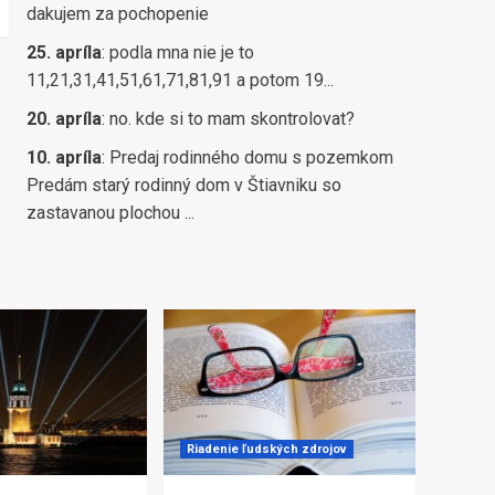
dakujem za pochopenie
25. apríla
:
podla mna nie je to
11,21,31,41,51,61,71,81,91 a potom 19...
20. apríla
:
no. kde si to mam skontrolovat?
10. apríla
:
Predaj rodinného domu s pozemkom
Predám starý rodinný dom v Štiavniku so
zastavanou plochou ...
Riadenie ľudských zdrojov