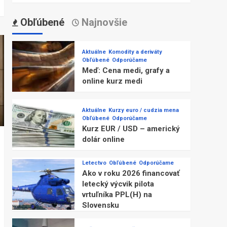
Obľúbené
Najnovšie
Aktuálne
Komodity a deriváty
Obľúbené
Odporúčame
Meď: Cena medi, grafy a
online kurz medi
Aktuálne
Kurzy euro / cudzia mena
Obľúbené
Odporúčame
Kurz EUR / USD – americký
dolár online
Letectvo
Obľúbené
Odporúčame
Ako v roku 2026 financovať
letecký výcvik pilota
vrtuľníka PPL(H) na
Slovensku