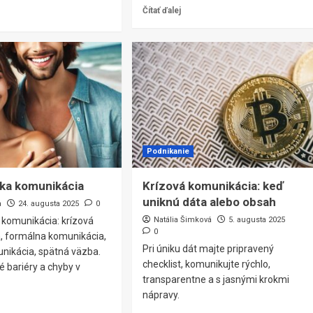
Čítať ďalej
Podnikanie
ka komunikácia
Krízová komunikácia: keď
uniknú dáta alebo obsah
a
24. augusta 2025
0
komunikácia: krízová
Natália Šimková
5. augusta 2025
0
, formálna komunikácia,
Pri úniku dát majte pripravený
unikácia, spätná väzba.
checklist, komunikujte rýchlo,
 bariéry a chyby v
transparentne a s jasnými krokmi
nápravy.