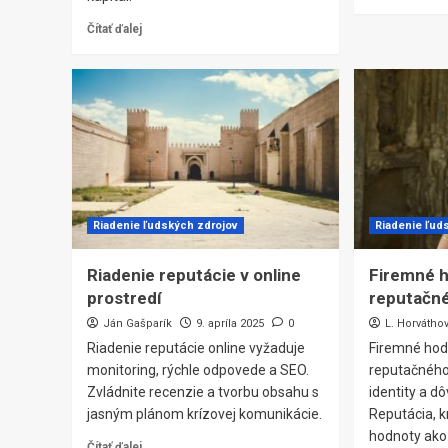
Čítať ďalej
Riadenie ľudských zdrojov
Riadenie ľud
Riadenie reputácie v online
Firemné h
prostredí
reputačné
Ján Gašparík
9. apríla 2025
0
L. Horvátho
Riadenie reputácie online vyžaduje
Firemné hod
monitoring, rýchle odpovede a SEO.
reputačného
Zvládnite recenzie a tvorbu obsahu s
identity a d
jasným plánom krízovej komunikácie.
Reputácia, 
hodnoty ako 
Čítať ďalej