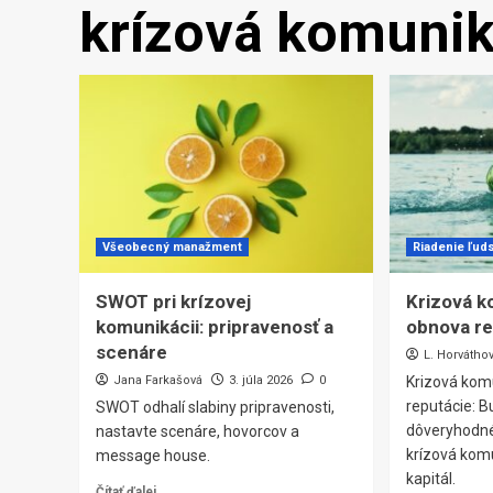
krízová komunik
Všeobecný manažment
Riadenie ľud
SWOT pri krízovej
Krizová k
komunikácii: pripravenosť a
obnova re
scenáre
L. Horvátho
Jana Farkašová
3. júla 2026
0
Krizová kom
reputácie: B
SWOT odhalí slabiny pripravenosti,
dôveryhodné
nastavte scenáre, hovorcov a
krízová kom
message house.
kapitál.
Čítať ďalej