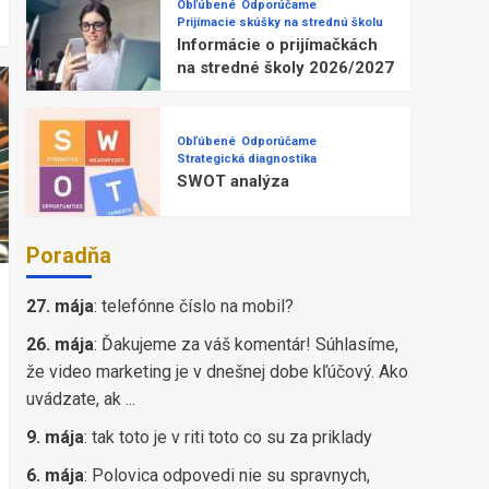
Obľúbené
Odporúčame
Prijímacie skúšky na strednú školu
Informácie o prijímačkách
na stredné školy 2026/2027
Obľúbené
Odporúčame
Strategická diagnostika
SWOT analýza
Poradňa
27. mája
:
telefónne číslo na mobil?
26. mája
:
Ďakujeme za váš komentár! Súhlasíme,
že video marketing je v dnešnej dobe kľúčový. Ako
uvádzate, ak ...
9. mája
:
tak toto je v riti toto co su za priklady
6. mája
:
Polovica odpovedi nie su spravnych,