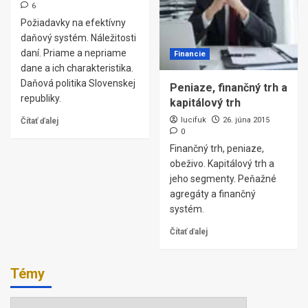
6
Požiadavky na efektívny
daňový systém. Náležitosti
daní. Priame a nepriame
Financie
dane a ich charakteristika.
Daňová politika Slovenskej
Peniaze, finančný trh a
republiky.
kapitálový trh
lucifuk
26. júna 2015
Čítať ďalej
0
Finančný trh, peniaze,
obeživo. Kapitálový trh a
jeho segmenty. Peňažné
agregáty a finančný
systém.
Čítať ďalej
Témy
Témy