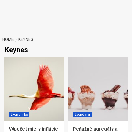
HOME
KEYNES
Keynes
Ekonomika
Ekonómia
Výpočet miery inflácie
Peňažné agregáty a