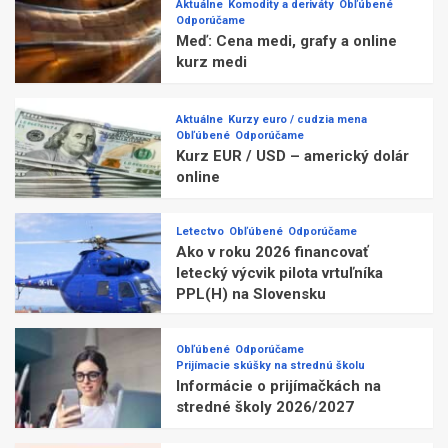
Aktuálne
Komodity a deriváty
Obľúbené
Odporúčame
Meď: Cena medi, grafy a online
kurz medi
Aktuálne
Kurzy euro / cudzia mena
Obľúbené
Odporúčame
Kurz EUR / USD – americký dolár
online
Letectvo
Obľúbené
Odporúčame
Ako v roku 2026 financovať
letecký výcvik pilota vrtuľníka
PPL(H) na Slovensku
Obľúbené
Odporúčame
Prijímacie skúšky na strednú školu
Informácie o prijímačkách na
stredné školy 2026/2027