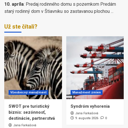
10. apríla
:
Predaj rodinného domu s pozemkom Predám
starý rodinný dom v Štiavniku so zastavanou plochou ...
Už ste čítali?
Všeobecný manažment
Manažment zmien
SWOT pre turistický
Syndróm vyhorenia
biznis: sezónnosť,
Jana Farkašová
destinácie, partnerstvá
9. augusta 2026
0
Jana Farkašová