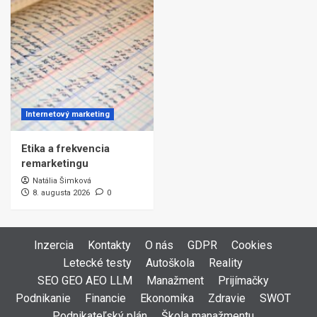
Internetový marketing
Etika a frekvencia
remarketingu
Natália Šimková
8. augusta 2026
0
Inzercia
Kontakty
O nás
GDPR
Cookies
Letecké testy
Autoškola
Reality
SEO GEO AEO LLM
Manažment
Prijímačky
Podnikanie
Financie
Ekonomika
Zdravie
SWOT
Podnikateľský plán
Škola manažmentu