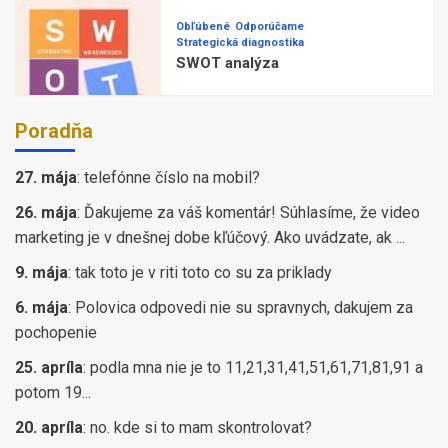
Obľúbené
Odporúčame
Strategická diagnostika
SWOT analýza
Poradňa
27. mája
:
telefónne číslo na mobil?
26. mája
:
Ďakujeme za váš komentár! Súhlasíme, že video
marketing je v dnešnej dobe kľúčový. Ako uvádzate, ak ...
9. mája
:
tak toto je v riti toto co su za priklady
6. mája
:
Polovica odpovedi nie su spravnych, dakujem za
pochopenie
25. apríla
:
podla mna nie je to 11,21,31,41,51,61,71,81,91 a
potom 19...
20. apríla
:
no. kde si to mam skontrolovat?