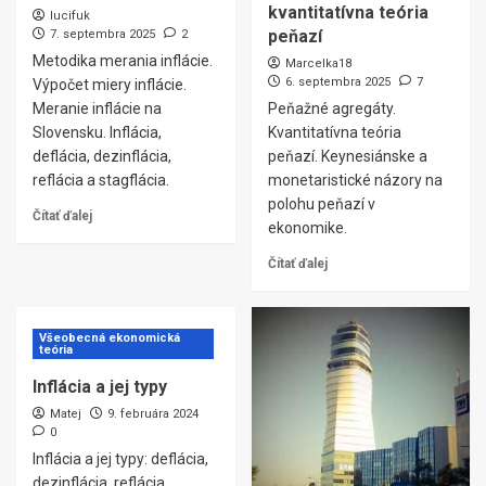
kvantitatívna teória
lucifuk
peňazí
7. septembra 2025
2
Metodika merania inflácie.
Marcelka18
6. septembra 2025
7
Výpočet miery inflácie.
Meranie inflácie na
Peňažné agregáty.
Slovensku. Inflácia,
Kvantitatívna teória
deflácia, dezinflácia,
peňazí. Keynesiánske a
reflácia a stagflácia.
monetaristické názory na
polohu peňazí v
Čítať ďalej
ekonomike.
Čítať ďalej
Všeobecná ekonomická
teória
Inflácia a jej typy
Matej
9. februára 2024
0
Inflácia a jej typy: deflácia,
dezinflácia, reflácia,