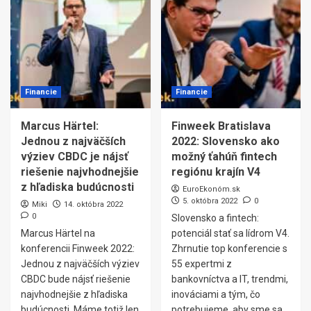
Financie
Financie
Marcus Härtel:
Finweek Bratislava
Jednou z najväčších
2022: Slovensko ako
výziev CBDC je nájsť
možný ťahúň fintech
riešenie najvhodnejšie
regiónu krajín V4
z hľadiska budúcnosti
EuroEkonóm.sk
5. októbra 2022
0
Miki
14. októbra 2022
0
Slovensko a fintech:
Marcus Härtel na
potenciál stať sa lídrom V4.
konferencii Finweek 2022:
Zhrnutie top konferencie s
Jednou z najväčších výziev
55 expertmi z
CBDC bude nájsť riešenie
bankovníctva a IT, trendmi,
najvhodnejšie z hľadiska
inováciami a tým, čo
budúcnosti. Máme totiž len
potrebujeme, aby sme sa