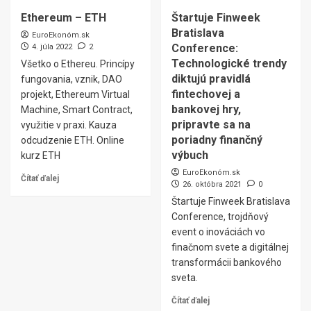
Ethereum – ETH
Štartuje Finweek
Bratislava
EuroEkonóm.sk
Conference:
4. júla 2022
2
Technologické trendy
Všetko o Ethereu. Princípy
diktujú pravidlá
fungovania, vznik, DAO
fintechovej a
projekt, Ethereum Virtual
bankovej hry,
Machine, Smart Contract,
pripravte sa na
využitie v praxi. Kauza
poriadny finančný
odcudzenie ETH. Online
výbuch
kurz ETH
EuroEkonóm.sk
Čítať ďalej
26. októbra 2021
0
Štartuje Finweek Bratislava
Conference, trojdňový
event o inováciách vo
finačnom svete a digitálnej
transformácii bankového
sveta.
Čítať ďalej