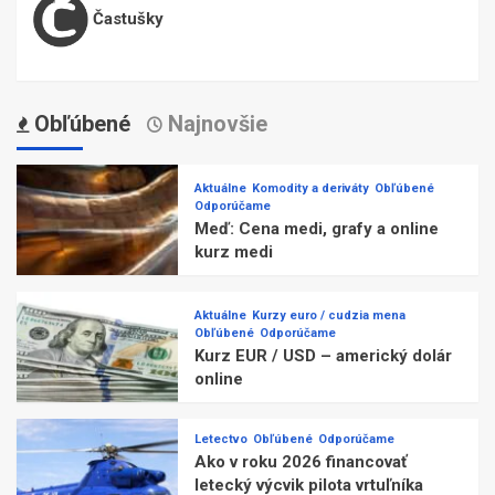
Častušky
Obľúbené
Najnovšie
Aktuálne
Komodity a deriváty
Obľúbené
Odporúčame
Meď: Cena medi, grafy a online
kurz medi
Aktuálne
Kurzy euro / cudzia mena
Obľúbené
Odporúčame
Kurz EUR / USD – americký dolár
online
Letectvo
Obľúbené
Odporúčame
Ako v roku 2026 financovať
letecký výcvik pilota vrtuľníka