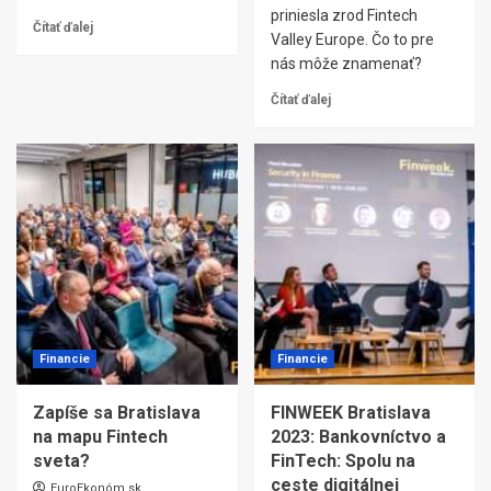
priniesla zrod Fintech
Čítať ďalej
Valley Europe. Čo to pre
nás môže znamenať?
Čítať ďalej
Financie
Financie
Zapíše sa Bratislava
FINWEEK Bratislava
na mapu Fintech
2023: Bankovníctvo a
sveta?
FinTech: Spolu na
ceste digitálnej
EuroEkonóm.sk