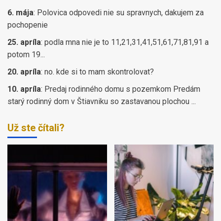
6. mája
:
Polovica odpovedi nie su spravnych, dakujem za
pochopenie
25. apríla
:
podla mna nie je to 11,21,31,41,51,61,71,81,91 a
potom 19...
20. apríla
:
no. kde si to mam skontrolovat?
10. apríla
:
Predaj rodinného domu s pozemkom Predám
starý rodinný dom v Štiavniku so zastavanou plochou ...
Už ste čítali?