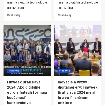
mien a využitia technológie
mien a využitia technológie
mimo finan
mimo fina
Čítať ďalej
Čítať ďalej
Financie
Financie
Finweek Bratislava
Inovácie a výzvy
2024: Ako digitálne
digitálnej éry: Finweek
euro a fintech formujú
Bratislava 2024 mení
budúcnosť
hru vo finančnom
bankovníctva
sektore