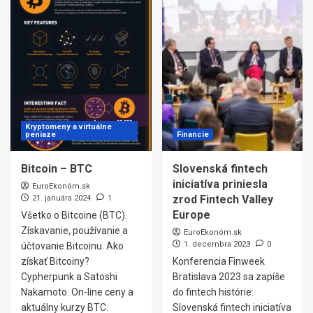
Kryptomeny a virtuálne
peniaze
Financie
Bitcoin – BTC
Slovenská fintech
iniciatíva priniesla
EuroEkonóm.sk
zrod Fintech Valley
21. januára 2024
1
Europe
Všetko o Bitcoine (BTC).
Získavanie, používanie a
EuroEkonóm.sk
1. decembra 2023
0
účtovanie Bitcoinu. Ako
získať Bitcoiny?
Konferencia Finweek
Cypherpunk a Satoshi
Bratislava 2023 sa zapíše
Nakamoto. On-line ceny a
do fintech histórie:
aktuálny kurzy BTC.
Slovenská fintech iniciatíva