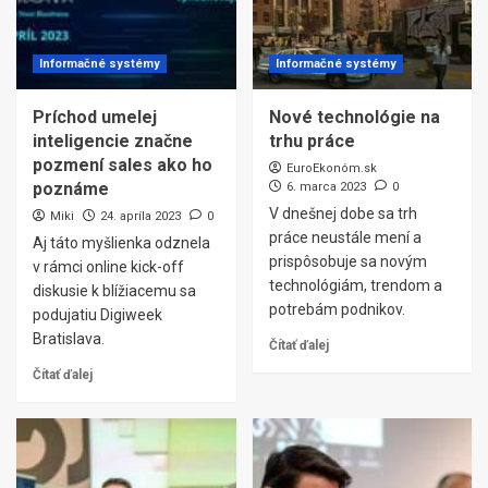
Informačné systémy
Informačné systémy
Príchod umelej
Nové technológie na
inteligencie značne
trhu práce
pozmení sales ako ho
EuroEkonóm.sk
poznáme
6. marca 2023
0
V dnešnej dobe sa trh
Miki
24. apríla 2023
0
práce neustále mení a
Aj táto myšlienka odznela
prispôsobuje sa novým
v rámci online kick-off
technológiám, trendom a
diskusie k blížiacemu sa
potrebám podnikov.
podujatiu Digiweek
Bratislava.
Čítať ďalej
Čítať ďalej