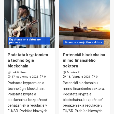
Kryptomeny a virtuálne
peniaze
Financie verejného sektora
Podstata kryptomien
Potenciál blockchainu
a technológie
mimo finančného
blockchain
sektora
Lukáš Kroc
Monika P.
17. septembra 2025
0
13. februára 2025
0
Podstata kryptomien a
Potenciál blockchainu
technológie blockchain:
mimo finančného sektora:
Podstata krypta a
Podstata krypta a
blockchainu, bezpečnosť
blockchainu, bezpečnosť
peňaženiek a regulácie v
peňaženiek a regulácie v
EÚ/SR. Prehľad hlavných
EÚ/SR. Prehľad hlavných