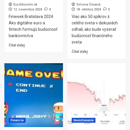
EuroEkonóm.sk
Simona Česaná
12. novembra 2024
0
18. októbra 2024
0
Finweek Bratislava 2024:
Viac ako 50 spíkrov z
Ako digitálne euro a
celého sveta v diskusiách
fintech formujú budúcnosť
odhalí, ako bude vyzerať
bankovníctva
budúcnosť finančného
sveta
Čítať ďalej
Čítať ďalej
Financie
Investovanie