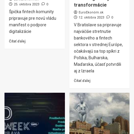
transformácie
25. októbra 2023
0
Špička fintech komunity
EuroEkonóm.sk
12. októbra 2023
0
pripravuje pre novú vládu
manifest o podpore
V Bratislave sa pripravuje
digitalizácie
najväčšie stretnutie
bankového a fintech
Čítať ďalej
sektora v strednej Európe,
očakávajú sa top spíkri z
Poľska, Bulharska,
Maďarska, účasť potvrdili
aj z Izraela
Čítať ďalej