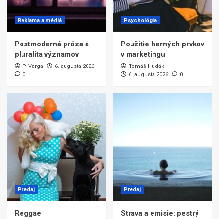
Reklama a médiá
Psychológia
Postmoderná próza a
Použitie herných prvkov
pluralita významov
v marketingu
P. Varga
6. augusta 2026
Tomáš Hudák
0
6. augusta 2026
0
Predaj
Predaj
Reggae
Strava a emisie: pestrý