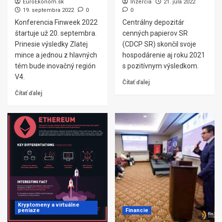
EuroEkonóm.sk
Inzercia
21. júla 2022
19. septembra 2022
0
0
Konferencia Finweek 2022
Centrálny depozitár
štartuje už 20. septembra.
cenných papierov SR
Prinesie výsledky Zlatej
(CDCP SR) skončil svoje
mince a jednou z hlavných
hospodárenie aj roku 2021
tém bude inovačný región
s pozitívnym výsledkom.
V4.
Čítať ďalej
Čítať ďalej
Kryptomeny a virtuálne
peniaze
Financie