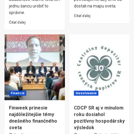
jednu šancu urobiť to
dostali na mapu sveta.
správne.
Čítať ďalej
Čítať ďalej
Financie
Investovanie
Finweek prinesie
CDCP SR aj v minulom
najdôležitejšie témy
roku dosiahol
dnešného finančného
pozitívny hospodársky
sveta
výsledok