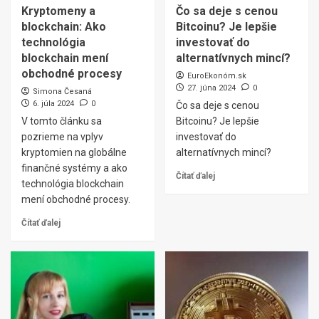
Kryptomeny a
Čo sa deje s cenou
blockchain: Ako
Bitcoinu? Je lepšie
technológia
investovať do
blockchain mení
alternatívnych mincí?
obchodné procesy
EuroEkonóm.sk
27. júna 2024
0
Simona Česaná
6. júla 2024
0
Čo sa deje s cenou
V tomto článku sa
Bitcoinu? Je lepšie
pozrieme na vplyv
investovať do
kryptomien na globálne
alternatívnych mincí?
finančné systémy a ako
Čítať ďalej
technológia blockchain
mení obchodné procesy.
Čítať ďalej