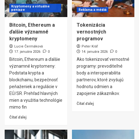
Kryptomeny a virtuálne
peniaze
Reklama a médiá
Bitcoin, Ethereum a
Tokenizácia
ďalšie významné
vernostných
kryptomeny
programov
Lucie Čermáková
Peter Kráľ
17. januára 2026
0
14. januára 2026
0
Bitcoin, Ethereum a ďalšie
Ako tokenizovať vernostné
významné kryptomeny:
programy: prevoditeľné
Podstata krypta a
body a interoperabilita
blockchainu, bezpečnosť
partnerov, ktoré zvyšujú
peňaženiek a regulácie v
hodnotu odmien a
EÚ/SR. Prehľad hlavných
zapojenie zákazníkov.
mien a využitia technológie
Čítať ďalej
mimo fin
Čítať ďalej