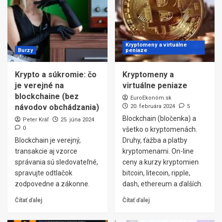
Kryptomeny a virtuálne
Burzy
peniaze
Krypto a súkromie: čo
Kryptomeny a
je verejné na
virtuálne peniaze
blockchaine (bez
EuroEkonóm.sk
návodov obchádzania)
20. februára 2024
5
Blockchain (bločenka) a
Peter Kráľ
25. júna 2024
0
všetko o kryptomenách.
Blockchain je verejný,
Druhy, ťažba a platby
transakcie aj vzorce
kryptomenami. On-line
správania sú sledovateľné,
ceny a kurzy kryptomien
spravujte odtlačok
bitcoin, litecoin, ripple,
zodpovedne a zákonne.
dash, ethereum a ďalších.
Čítať ďalej
Čítať ďalej