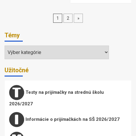
Stránkovanie
1
2
»
príspevkov
Témy
Témy
Užitočné
Testy na prijímačky na strednú školu
2026/2027
Informácie o prijímačkách na SŠ 2026/2027