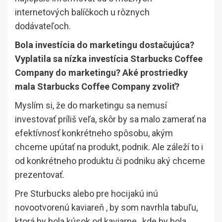
internetových balíčkoch u rôznych
dodávateľoch.
Bola investícia do marketingu dostačujúca?
Vyplatila sa nízka investícia Starbucks Coffee
Company do marketingu? Aké prostriedky
mala Starbucks Coffee Company zvoliť?
Myslím si, že do marketingu sa nemusí
investovať príliš veľa, skôr by sa malo zamerať na
efektívnosť konkrétneho spôsobu, akým
chceme upútať na produkt, podnik. Ale záleží to i
od konkrétneho produktu či podniku aký chceme
prezentovať.
Pre Sturbucks alebo pre hocijakú inú
novootvorenú kaviareň , by som navrhla tabuľu,
ktorá by bola kúsok od kaviarne , kde by bola