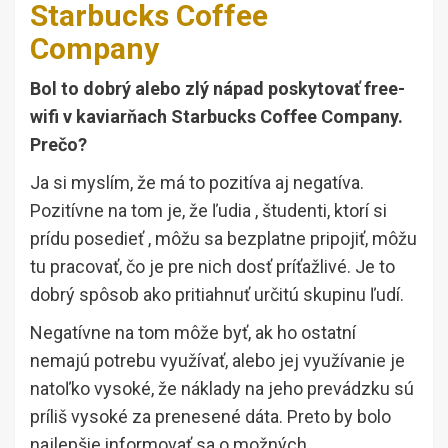
Starbucks Coffee
Company
Bol to dobrý alebo zlý nápad poskytovať free-
wifi v kaviarňach Starbucks Coffee Company.
Prečo?
Ja si myslím, že má to pozitíva aj negatíva.
Pozitívne na tom je, že ľudia , študenti, ktorí si
prídu posedieť , môžu sa bezplatne pripojiť, môžu
tu pracovať, čo je pre nich dosť príťažlivé. Je to
dobrý spôsob ako pritiahnuť určitú skupinu ľudí.
Negatívne na tom môže byť, ak ho ostatní
nemajú potrebu využívať, alebo jej využívanie je
natoľko vysoké, že náklady na jeho prevádzku sú
príliš vysoké za prenesené dáta. Preto by bolo
najlepšie informovať sa o možných