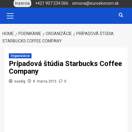
Skip
Inzercia
+421 907 234 066
simona@euroekonom.sk
to
Primary
Menu
content
HOME
PODNIKANIE
ORGANIZÁCIE
PRÍPADOVÁ ŠTÚDIA
STARBUCKS COFFEE COMPANY
Organizácie
Prípadová štúdia Starbucks Coffee
Company
suedig
8. marca 2015
0