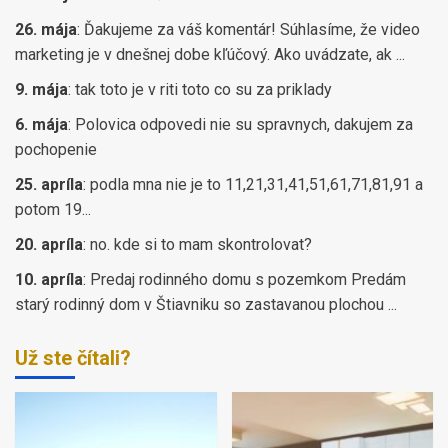
26. mája
:
Ďakujeme za váš komentár! Súhlasíme, že video
marketing je v dnešnej dobe kľúčový. Ako uvádzate, ak ...
9. mája
:
tak toto je v riti toto co su za priklady
6. mája
:
Polovica odpovedi nie su spravnych, dakujem za
pochopenie
25. apríla
:
podla mna nie je to 11,21,31,41,51,61,71,81,91 a
potom 19...
20. apríla
:
no. kde si to mam skontrolovat?
10. apríla
:
Predaj rodinného domu s pozemkom Predám
starý rodinný dom v Štiavniku so zastavanou plochou ...
Už ste čítali?