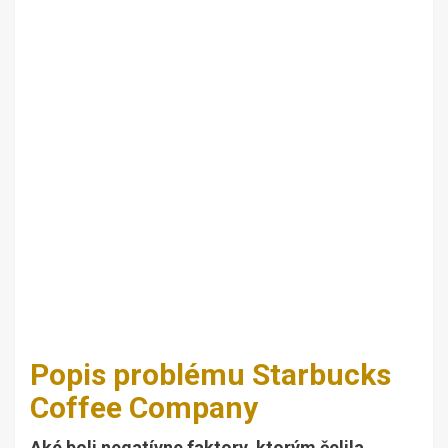
Popis problému Starbucks
Coffee Company
Aké boli negatívne faktory, ktorým čelila