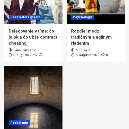
Podnikateľský plán
Psychológia
Delegovanie v tíme: čo
Rozdiel medzi
je ok a čo už je contract
tradičným a agilným
cheating
riadením
Jana Farkašová
Monika P.
5. augusta 2026
0
5. augusta 2026
0
Podnikanie