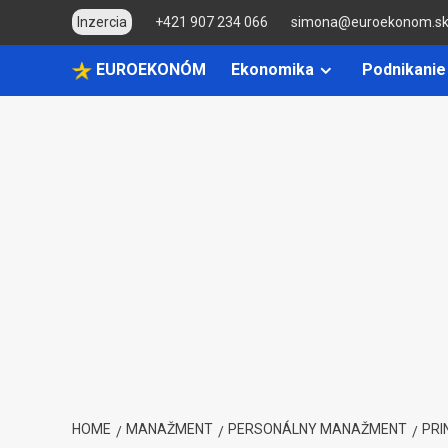
Skip
Inzercia
+421 907 234 066
simona@euroekonom.s
to
content
EUROEKONÓM
Ekonomika
Podnikanie
HOME
MANAŽMENT
PERSONÁLNY MANAŽMENT
PRI