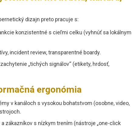
bernetický dizajn preto pracuje s:
kcie konzistentné s cieľmi celku (vyhnúť sa lokálnym
vy, incident review, transparentné boardy.
chytenie „tichých signálov“ (etikety, hrdosť,
formačná ergonómia
émy v kanáloch s vysokou bohatstvom (osobne, video,
strojoch.
a zákazníkov s nízkym trením (nástroje „one-click