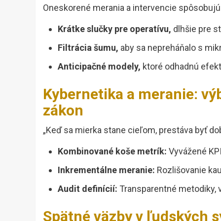
Oneskorené merania a intervencie spôsobujú 
Krátke slučky pre operatívu,
dlhšie pre s
Filtrácia šumu,
aby sa nepreháňalo s mikr
Anticipačné modely,
ktoré odhadnú efekt
Kybernetika a meranie: vý
zákon
„Keď sa mierka stane cieľom, prestáva byť do
Kombinované koše metrík:
Vyvážené KPI (
Inkrementálne meranie:
Rozlišovanie kau
Audit definícií:
Transparentné metodiky, v
Spätné väzby v ľudských s