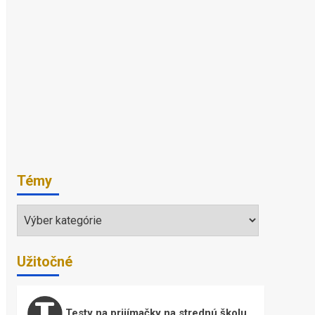
Témy
Témy
Užitočné
Testy na prijímačky na strednú školu