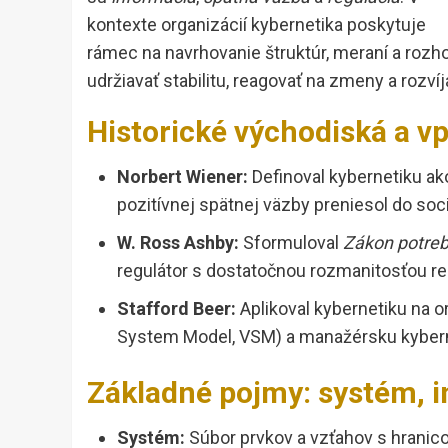
kontexte organizácií kybernetika poskytuje
rámec na navrhovanie štruktúr, meraní a roz
udržiavať stabilitu, reagovať na zmeny a rozvíj
Historické východiská a 
Norbert Wiener:
Definoval kybernetiku ako
pozitívnej spätnej väzby preniesol do so
W. Ross Ashby:
Sformuloval
Zákon potreb
regulátor s dostatočnou rozmanitosťou rea
Stafford Beer:
Aplikoval kybernetiku na 
System Model, VSM) a manažérsku kybern
Základné pojmy: systém, i
Systém:
Súbor prvkov a vzťahov s hranico