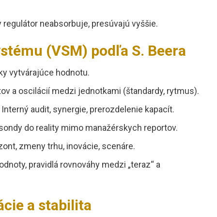
ny regulátor neabsorbuje, presúvajú vyššie.
stému (VSM) podľa S. Beera
y vytvárajúce hodnotu.
ov a oscilácií medzi jednotkami (štandardy, rytmus).
Interný audit, synergie, prerozdelenie kapacít.
ondy do reality mimo manažérskych reportov.
zont, zmeny trhu, inovácie, scenáre.
dnoty, pravidlá rovnováhy medzi „teraz“ a
cie a stabilita