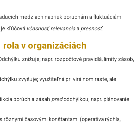
iaducich medziach napriek poruchám a fluktuáciám.
í je kľúčová
včasnosť
,
relevancia
a
presnosť
.
 rola v organizáciách
dchýlku znižuje; napr. rozpočtové pravidlá, limity zásob,
chýlku zvyšuje; využiteľná pri virálnom raste, ale
ikcia porúch a zásah
pred
odchýlkou; napr. plánovanie
s rôznymi časovými konštantami (operatíva rýchla,