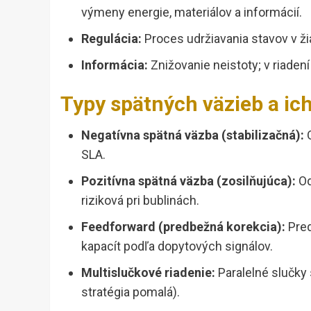
výmeny energie, materiálov a informácií.
Regulácia:
Proces udržiavania stavov v ž
Informácia:
Znižovanie neistoty; v riaden
Typy spätných väzieb a ich
Negatívna spätná väzba (stabilizačná):
O
SLA.
Pozitívna spätná väzba (zosilňujúca):
Od
riziková pri bublinách.
Feedforward (predbežná korekcia):
Pred
kapacít podľa dopytových signálov.
Multislučkové riadenie:
Paralelné slučky 
stratégia pomalá).