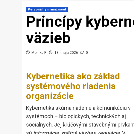
Personálny manažment
Princípy kybern
väzieb
Monika P.
13. mája 2026
0
Kybernetika ako základ
systémového riadenia
organizácie
Kybernetika skúma riadenie a komunikáciu v
systémoch – biologických, technických aj
sociálnych. Jej kľúčovými stavebnými prvkam
sú
informácia
,
spätná väzba
a
regulácia
. V