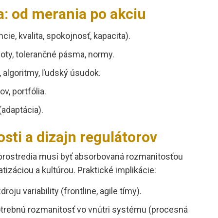
a: od merania po akciu
ie, kvalita, spokojnosť, kapacita).
ty, tolerančné pásma, normy.
y, algoritmy, ľudský úsudok.
v, portfólia.
(adaptácia).
sti a dizajn regulátorov
prostredia musí byť absorbovaná rozmanitosťou
izáciou a kultúrou. Praktické implikácie:
oju variability (frontline, agile tímy).
rebnú rozmanitosť vo vnútri systému (procesná