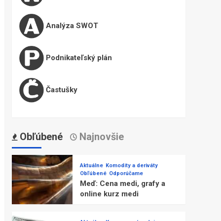
Analýza SWOT
Podnikateľský plán
Častušky
Obľúbené
Najnovšie
Aktuálne
Komodity a deriváty
Obľúbené
Odporúčame
Meď: Cena medi, grafy a
online kurz medi