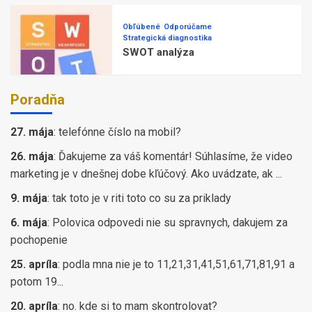
Obľúbené
Odporúčame
Strategická diagnostika
SWOT analýza
Poradňa
27. mája
:
telefónne číslo na mobil?
26. mája
:
Ďakujeme za váš komentár! Súhlasíme, že video
marketing je v dnešnej dobe kľúčový. Ako uvádzate, ak ...
9. mája
:
tak toto je v riti toto co su za priklady
6. mája
:
Polovica odpovedi nie su spravnych, dakujem za
pochopenie
25. apríla
:
podla mna nie je to 11,21,31,41,51,61,71,81,91 a
potom 19...
20. apríla
:
no. kde si to mam skontrolovat?