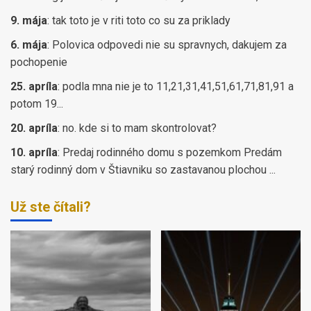
9. mája
:
tak toto je v riti toto co su za priklady
6. mája
:
Polovica odpovedi nie su spravnych, dakujem za
pochopenie
25. apríla
:
podla mna nie je to 11,21,31,41,51,61,71,81,91 a
potom 19...
20. apríla
:
no. kde si to mam skontrolovat?
10. apríla
:
Predaj rodinného domu s pozemkom Predám
starý rodinný dom v Štiavniku so zastavanou plochou ...
Už ste čítali?