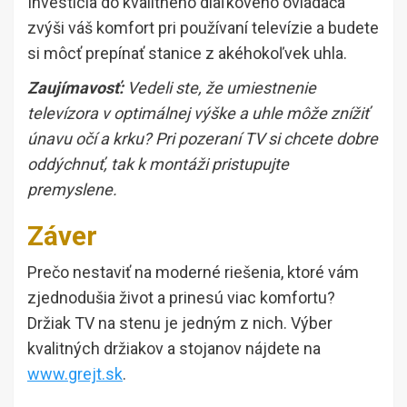
Investícia do kvalitného diaľkového ovládača
zvýši váš komfort pri používaní televízie a budete
si môcť prepínať stanice z akéhokoľvek uhla.
Zaujímavosť:
Vedeli ste, že umiestnenie
televízora v optimálnej výške a uhle môže znížiť
únavu očí a krku? Pri pozeraní TV si chcete dobre
oddýchnuť, tak k montáži pristupujte
premyslene.
Záver
Prečo nestaviť na moderné riešenia, ktoré vám
zjednodušia život a prinesú viac komfortu?
Držiak TV na stenu je jedným z nich. Výber
kvalitných držiakov a stojanov nájdete na
www.grejt.sk
.