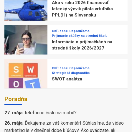
Ako v roku 2026 financovať
letecký výcvik pilota vrtuľníka
PPL(H) na Slovensku
Obľúbené
Odporúčame
Prijímacie skúšky na strednú školu
Informácie o prijímačkách na
stredné školy 2026/2027
Obľúbené
Odporúčame
Strategická diagnostika
SWOT analýza
Poradňa
27. mája
:
telefónne číslo na mobil?
26. mája
:
Ďakujeme za váš komentár! Súhlasíme, že video
marketing je v dnešnej dobe kľúčový. Ako uvádzate, ak ...