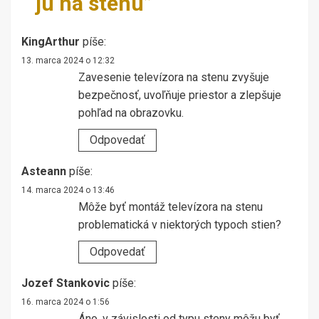
ju na stenu
”
KingArthur
píše:
13. marca 2024 o 12:32
Zavesenie televízora na stenu zvyšuje
bezpečnosť, uvoľňuje priestor a zlepšuje
pohľad na obrazovku.
Odpovedať
Asteann
píše:
14. marca 2024 o 13:46
Môže byť montáž televízora na stenu
problematická v niektorých typoch stien?
Odpovedať
Jozef Stankovic
píše:
16. marca 2024 o 1:56
Áno, v závislosti od typu steny môžu byť