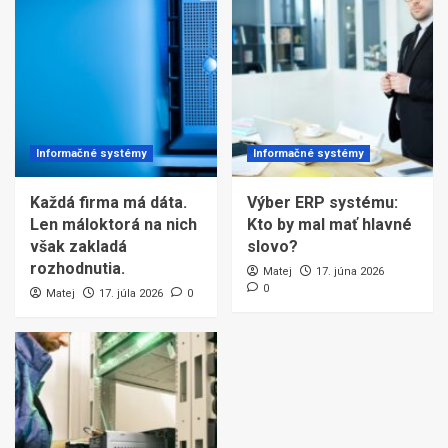
Informačné systémy
Informačné systémy
Každá firma má dáta.
Výber ERP systému:
Len máloktorá na nich
Kto by mal mať hlavné
však zakladá
slovo?
rozhodnutia.
Matej
17. júna 2026
0
Matej
17. júla 2026
0