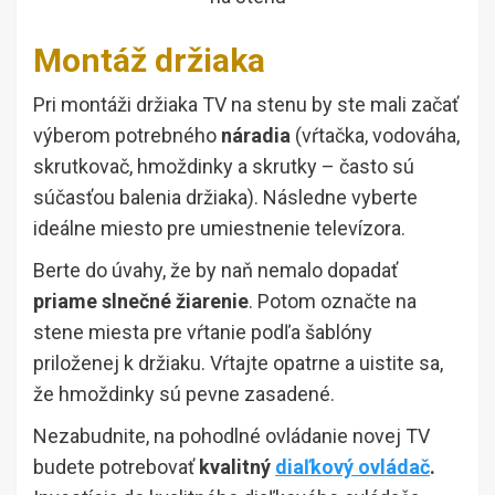
Montáž držiaka
Pri montáži držiaka TV na stenu by ste mali začať
výberom potrebného
náradia
(vŕtačka, vodováha,
skrutkovač, hmoždinky a skrutky – často sú
súčasťou balenia držiaka). Následne vyberte
ideálne miesto pre umiestnenie televízora.
Berte do úvahy, že by naň nemalo dopadať
priame slnečné žiarenie
. Potom označte na
stene miesta pre vŕtanie podľa šablóny
priloženej k držiaku. Vŕtajte opatrne a uistite sa,
že hmoždinky sú pevne zasadené.
Nezabudnite, na pohodlné ovládanie novej TV
budete potrebovať
kvalitný
diaľkový ovládač
.