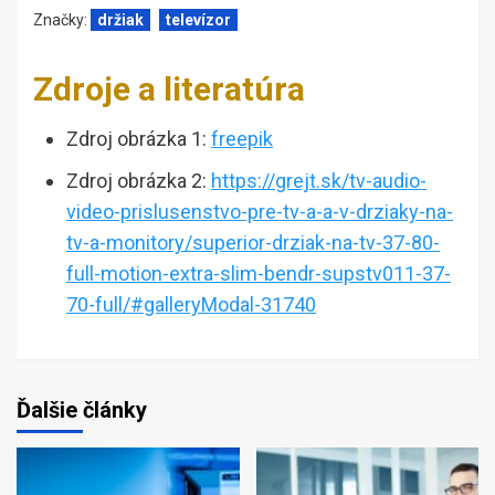
Značky:
držiak
televízor
Zdroje a literatúra
Zdroj obrázka 1:
freepik
Zdroj obrázka 2:
https://grejt.sk/tv-audio-
video-prislusenstvo-pre-tv-a-a-v-drziaky-na-
tv-a-monitory/superior-drziak-na-tv-37-80-
full-motion-extra-slim-bendr-supstv011-37-
70-full/#galleryModal-31740
Ďalšie články