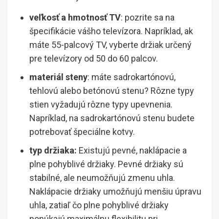
veľkosť a hmotnosť TV
: pozrite sa na
špecifikácie vášho televízora. Napríklad, ak
máte 55-palcový TV, vyberte držiak určený
pre televízory od 50 do 60 palcov.
materiál steny
: máte sadrokartónovú,
tehlovú alebo betónovú stenu? Rôzne typy
stien vyžadujú rôzne typy upevnenia.
Napríklad, na sadrokartónovú stenu budete
potrebovať špeciálne kotvy.
typ držiaka:
Existujú pevné, naklápacie a
plne pohyblivé držiaky. Pevné držiaky sú
stabilné, ale neumožňujú zmenu uhla.
Naklápacie držiaky umožňujú menšiu úpravu
uhla, zatiaľ čo plne pohyblivé držiaky
ponúkajú maximálnu flexibilitu pri