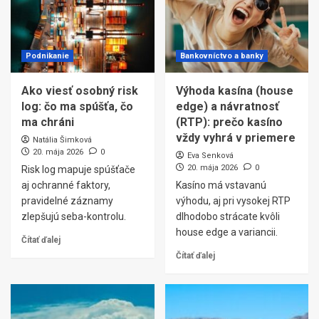
Podnikanie
Bankovníctvo a banky
Ako viesť osobný risk
Výhoda kasína (house
log: čo ma spúšťa, čo
edge) a návratnosť
ma chráni
(RTP): prečo kasíno
vždy vyhrá v priemere
Natália Šimková
20. mája 2026
0
Eva Senková
20. mája 2026
0
Risk log mapuje spúšťače
aj ochranné faktory,
Kasíno má vstavanú
pravidelné záznamy
výhodu, aj pri vysokej RTP
zlepšujú seba-kontrolu.
dlhodobo strácate kvôli
house edge a variancii.
Čítať ďalej
Čítať ďalej