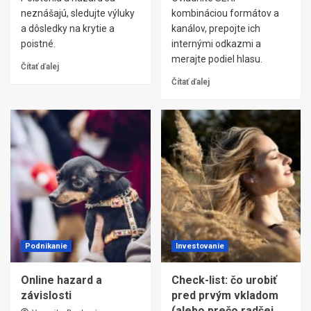
neznášajú, sledujte výluky
kombináciou formátov a
a dôsledky na krytie a
kanálov, prepojte ich
poistné.
internými odkazmi a
merajte podiel hlasu.
Čítať ďalej
Čítať ďalej
Podnikanie
Investovanie
Online hazard a
Check-list: čo urobiť
závislosti
pred prvým vkladom
(alebo prečo radšej