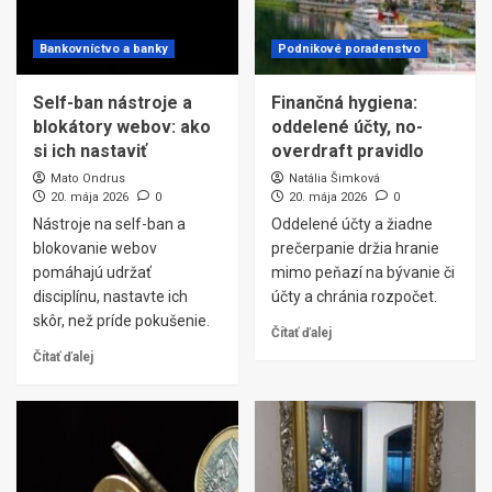
Bankovníctvo a banky
Podnikové poradenstvo
Self-ban nástroje a
Finančná hygiena:
blokátory webov: ako
oddelené účty, no-
si ich nastaviť
overdraft pravidlo
Mato Ondrus
Natália Šimková
20. mája 2026
0
20. mája 2026
0
Nástroje na self-ban a
Oddelené účty a žiadne
blokovanie webov
prečerpanie držia hranie
pomáhajú udržať
mimo peňazí na bývanie či
disciplínu, nastavte ich
účty a chránia rozpočet.
skôr, než príde pokušenie.
Čítať ďalej
Čítať ďalej