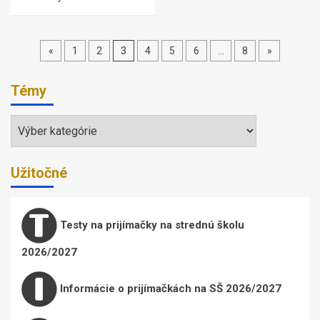
Stránkovanie
«
1
2
3
4
5
6
…
8
»
príspevkov
Témy
Témy
Užitočné
Testy na prijímačky na strednú školu
2026/2027
Informácie o prijímačkách na SŠ 2026/2027