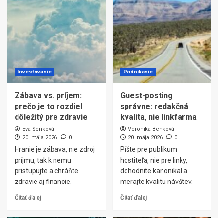
Investovanie
Podnikanie
Zábava vs. príjem:
Guest-posting
prečo je to rozdiel
správne: redakčná
dôležitý pre zdravie
kvalita, nie linkfarma
Eva Senková
Veronika Benková
20. mája 2026
0
20. mája 2026
0
Hranie je zábava, nie zdroj
Píšte pre publikum
príjmu, tak k nemu
hostiteľa, nie pre linky,
pristupujte a chráňte
dohodnite kanonikal a
zdravie aj financie.
merajte kvalitu návštev.
Čítať ďalej
Čítať ďalej