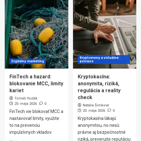
Kryptomeny a virtuálne
Digitálny marketing
peniaze
FinTech a hazard:
Kryptokasína:
blokovanie MCC, limity
anonymita, riziká,
kariet
regulácia a reality
check
Tomáš Hudák
20. mája 2026
0
Natália Šimková
20. mája 2026
0
FinTech vie blokovať MCC a
nastavovať limity, využite
Kryptokasína lákajú
to na prevenciu
anonymitou, no nesú
impulzívnych vkladov.
právne aj bezpečnostné
riziká, preverujte reputáciu