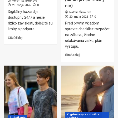
Veronika Benková
nie)
20. mája 2026
0
Digitálny hazard je
Natália Šimková
20. mája 2026
0
dostupný 24/7 a nesie
riziko závislosti, dôležité sú
Pred prvým vkladom
limity a podpora.
spravte checklist: rozpočet
na zábavu, žiadne
Čítať ďalej
očakávania zisku, plán
výstupu.
Čítať ďalej
Kryptomeny a virtuálne
Podnikanie
peniaze