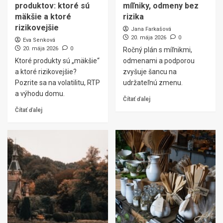
produktov: ktoré sú
míľniky, odmeny bez
mäkšie a ktoré
rizika
rizikovejšie
Jana Farkašová
20. mája 2026
0
Eva Senková
20. mája 2026
0
Ročný plán s míľnikmi,
Ktoré produkty sú „mäkšie“
odmenami a podporou
a ktoré rizikovejšie?
zvyšuje šancu na
Pozrite sa na volatilitu, RTP
udržateľnú zmenu.
a výhodu domu.
Čítať ďalej
Čítať ďalej