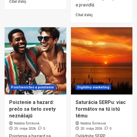
Čítať ďalej
a pravidlá.
Čítať ďalej
Poisťovníctvo a poistenie
Digitálny marketing
Poistenie a hazard:
Saturácia SERPu: viac
prečo sa tieto svety
formátov na tú istú
neznášajú
tému
Natália Šimková
Natália Šimková
20. mája 2026
0
20. mája 2026
0
Poistenia a hazard sa
Ovládnite SERP