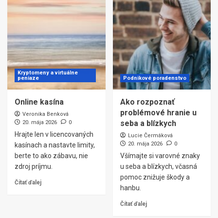
Kryptomeny a virtuálne
peniaze
Podnikové poradenstvo
Online kasína
Ako rozpoznať
problémové hranie u
Veronika Benková
seba a blízkych
20. mája 2026
0
Hrajte len v licencovaných
Lucie Čermáková
20. mája 2026
0
kasínach a nastavte limity,
berte to ako zábavu, nie
Všímajte si varovné znaky
zdroj príjmu.
u seba a blízkych, včasná
pomoc znižuje škody a
Čítať ďalej
hanbu.
Čítať ďalej