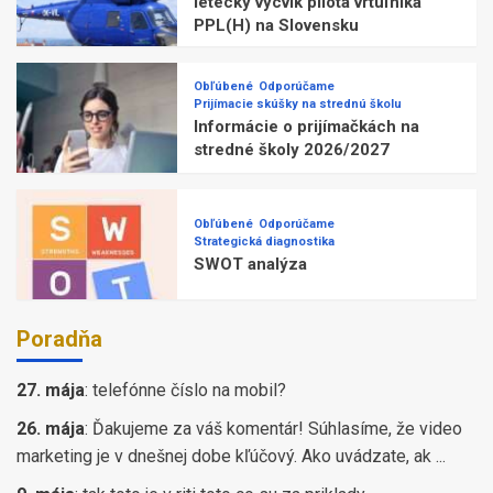
letecký výcvik pilota vrtuľníka
PPL(H) na Slovensku
Obľúbené
Odporúčame
Prijímacie skúšky na strednú školu
Informácie o prijímačkách na
stredné školy 2026/2027
Obľúbené
Odporúčame
Strategická diagnostika
SWOT analýza
Poradňa
27. mája
:
telefónne číslo na mobil?
26. mája
:
Ďakujeme za váš komentár! Súhlasíme, že video
marketing je v dnešnej dobe kľúčový. Ako uvádzate, ak ...