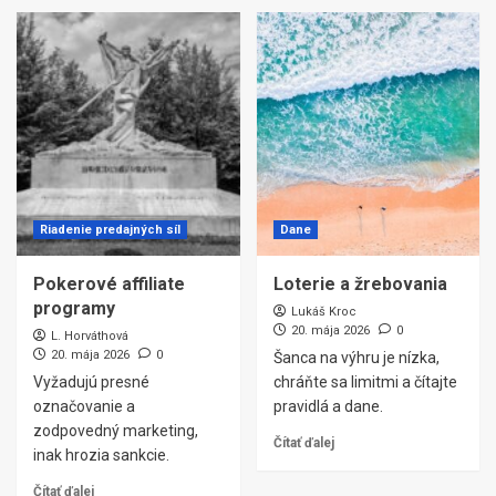
Riadenie predajných síl
Dane
Pokerové affiliate
Loterie a žrebovania
programy
Lukáš Kroc
20. mája 2026
0
L. Horváthová
20. mája 2026
0
Šanca na výhru je nízka,
Vyžadujú presné
chráňte sa limitmi a čítajte
označovanie a
pravidlá a dane.
zodpovedný marketing,
Čítať ďalej
inak hrozia sankcie.
Čítať ďalej