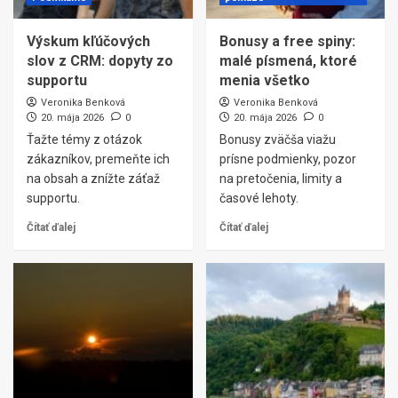
Výskum kľúčových
Bonusy a free spiny:
slov z CRM: dopyty zo
malé písmená, ktoré
supportu
menia všetko
Veronika Benková
Veronika Benková
20. mája 2026
0
20. mája 2026
0
Ťažte témy z otázok
Bonusy zväčša viažu
zákazníkov, premeňte ich
prísne podmienky, pozor
na obsah a znížte záťaž
na pretočenia, limity a
supportu.
časové lehoty.
Čítať ďalej
Čítať ďalej