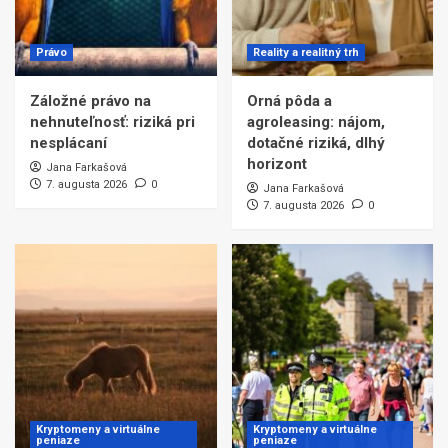
Právo
Reality a realitný trh
Záložné právo na
Orná pôda a
nehnuteľnosť: riziká pri
agroleasing: nájom,
nesplácaní
dotačné riziká, dlhý
horizont
Jana Farkašová
7. augusta 2026
0
Jana Farkašová
7. augusta 2026
0
Kryptomeny a virtuálne
Kryptomeny a virtuálne
peniaze
peniaze