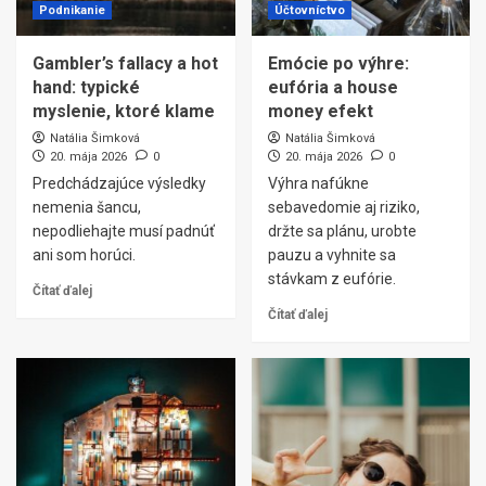
Podnikanie
Účtovníctvo
Gambler’s fallacy a hot
Emócie po výhre:
hand: typické
eufória a house
myslenie, ktoré klame
money efekt
Natália Šimková
Natália Šimková
20. mája 2026
0
20. mája 2026
0
Predchádzajúce výsledky
Výhra nafúkne
nemenia šancu,
sebavedomie aj riziko,
nepodliehajte musí padnúť
držte sa plánu, urobte
ani som horúci.
pauzu a vyhnite sa
stávkam z eufórie.
Čítať ďalej
Čítať ďalej