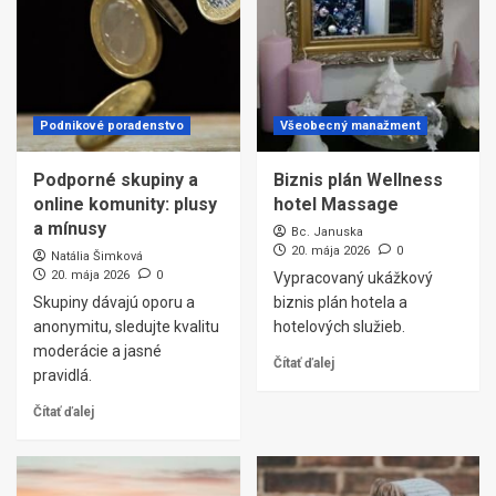
Podnikové poradenstvo
Všeobecný manažment
Podporné skupiny a
Biznis plán Wellness
online komunity: plusy
hotel Massage
a mínusy
Bc. Januska
20. mája 2026
0
Natália Šimková
20. mája 2026
0
Vypracovaný ukážkový
Skupiny dávajú oporu a
biznis plán hotela a
anonymitu, sledujte kvalitu
hotelových služieb.
moderácie a jasné
Čítať ďalej
pravidlá.
Čítať ďalej