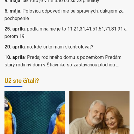
9. mája
:
tak toto je v riti toto co su za priklady
6. mája
:
Polovica odpovedi nie su spravnych, dakujem za
pochopenie
25. apríla
:
podla mna nie je to 11,21,31,41,51,61,71,81,91 a
potom 19...
20. apríla
:
no. kde si to mam skontrolovat?
10. apríla
:
Predaj rodinného domu s pozemkom Predám
starý rodinný dom v Štiavniku so zastavanou plochou ...
Už ste čítali?