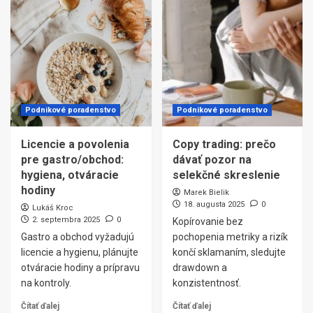
Podnikové poradenstvo
Podnikové poradenstvo
Licencie a povolenia
Copy trading: prečo
pre gastro/obchod:
dávať pozor na
hygiena, otváracie
selekčné skreslenie
hodiny
Marek Bielik
18. augusta 2025
0
Lukáš Kroc
2. septembra 2025
0
Kopírovanie bez
Gastro a obchod vyžadujú
pochopenia metriky a rizík
licencie a hygienu, plánujte
končí sklamaním, sledujte
otváracie hodiny a prípravu
drawdown a
na kontroly.
konzistentnosť.
Čítať ďalej
Čítať ďalej