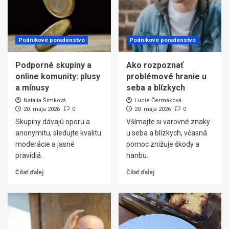
Podnikové poradenstvo
Podnikové poradenstvo
Podporné skupiny a
Ako rozpoznať
online komunity: plusy
problémové hranie u
a mínusy
seba a blízkych
Natália Šimková
Lucie Čermáková
20. mája 2026
0
20. mája 2026
0
Skupiny dávajú oporu a
Všímajte si varovné znaky
anonymitu, sledujte kvalitu
u seba a blízkych, včasná
moderácie a jasné
pomoc znižuje škody a
pravidlá.
hanbu.
Čítať ďalej
Čítať ďalej