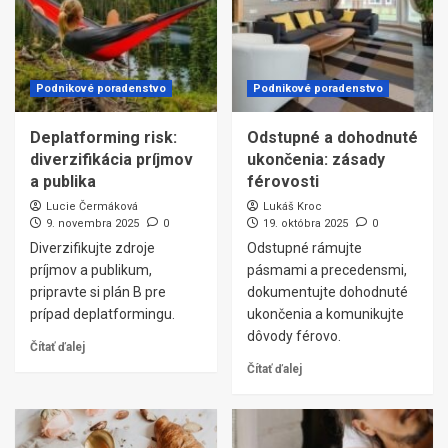
Podnikové poradenstvo
Podnikové poradenstvo
Deplatforming risk:
Odstupné a dohodnuté
diverzifikácia príjmov
ukončenia: zásady
a publika
férovosti
Lucie Čermáková
Lukáš Kroc
9. novembra 2025
0
19. októbra 2025
0
Diverzifikujte zdroje
Odstupné rámujte
príjmov a publikum,
pásmami a precedensmi,
pripravte si plán B pre
dokumentujte dohodnuté
prípad deplatformingu.
ukončenia a komunikujte
dôvody férovo.
Čítať ďalej
Čítať ďalej