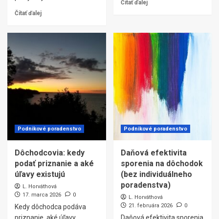
Čítať ďalej
Čítať ďalej
Podnikové poradenstvo
Podnikové poradenstvo
Dôchodcovia: kedy
Daňová efektivita
podať priznanie a aké
sporenia na dôchodok
úľavy existujú
(bez individuálneho
poradenstva)
L. Horváthová
17. marca 2026
0
L. Horváthová
21. februára 2026
0
Kedy dôchodca podáva
priznanie, aké úľavy
Daňová efektivita sporenia