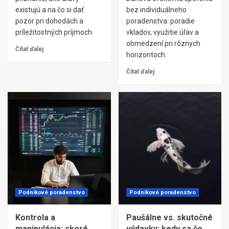
existujú a na čo si dať
bez individuálneho
pozor pri dohodách a
poradenstva: poradie
príležitostných príjmoch.
vkladov, využitie úľav a
obmedzení pri rôznych
Čítať ďalej
horizontoch.
Čítať ďalej
Podnikové poradenstvo
Podnikové poradenstvo
Kontrola a
Paušálne vs. skutočné
manipulácia: skoré
výdavky: kedy sa čo