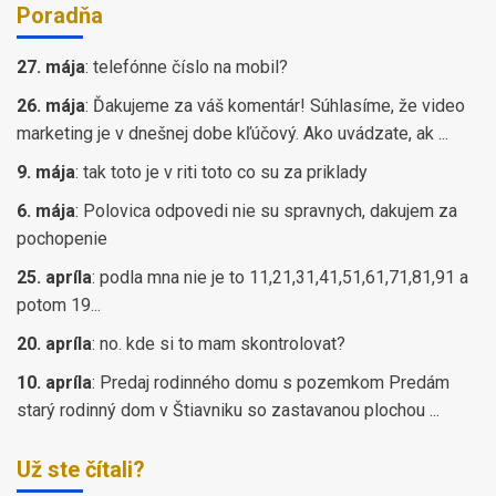
Poradňa
27. mája
:
telefónne číslo na mobil?
26. mája
:
Ďakujeme za váš komentár! Súhlasíme, že video
marketing je v dnešnej dobe kľúčový. Ako uvádzate, ak ...
9. mája
:
tak toto je v riti toto co su za priklady
6. mája
:
Polovica odpovedi nie su spravnych, dakujem za
pochopenie
25. apríla
:
podla mna nie je to 11,21,31,41,51,61,71,81,91 a
potom 19...
20. apríla
:
no. kde si to mam skontrolovat?
10. apríla
:
Predaj rodinného domu s pozemkom Predám
starý rodinný dom v Štiavniku so zastavanou plochou ...
Už ste čítali?