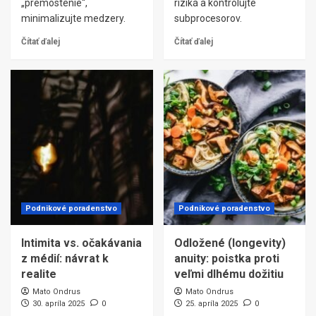
„premostenie“,
riziká a kontrolujte
minimalizujte medzery.
subprocesorov.
Čítať ďalej
Čítať ďalej
Podnikové poradenstvo
Podnikové poradenstvo
Intimita vs. očakávania
Odložené (longevity)
z médií: návrat k
anuity: poistka proti
realite
veľmi dlhému dožitiu
Mato Ondrus
Mato Ondrus
30. apríla 2025
0
25. apríla 2025
0