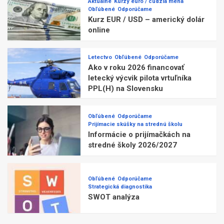
Aktuálne
Kurzy euro / cudzia mena
Obľúbené
Odporúčame
Kurz EUR / USD – americký dolár
online
Letectvo
Obľúbené
Odporúčame
Ako v roku 2026 financovať
letecký výcvik pilota vrtuľníka
PPL(H) na Slovensku
Obľúbené
Odporúčame
Prijímacie skúšky na strednú školu
Informácie o prijímačkách na
stredné školy 2026/2027
Obľúbené
Odporúčame
Strategická diagnostika
SWOT analýza