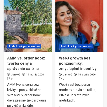
Podnikové poradenstvo
Podnikové poradenstvo
AMM vs. order book:
Web3 growth bez
tvorba ceny a
ponzinomiky:
správanie sa trhu
zmysluplné incentívy
Jankoš
19. apríla 2026
Jankoš
18. apríla 2026
0
0
AMM tvoria cenu cez
Web3 rast bez ponzi
krivky a pooly, citlivé na
modelov stavia na utilite,
sklz a MEV, order book
etike a udržateľných
dáva presnejšie párovanie
metrikách.
pri vyššej likvidite.