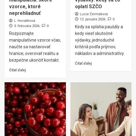
vzorce, ktoré
oplatí SZČO
neprehliadnuť
Lucie Čermáková
12. januára 2026
0
L. Horváthová
3. februára 2026
0
Kedy sa oplatia paušály a
Rozpoznajte
kedy viesť skutočné
manipulatívne vzorce včas,
výdavky, jednoduché
naučte sa nastavovať
kritériá podľa príjmov,
hranice, overovať realitu a
nákladov a administratívy.
bezpečne ukončiť kontakt.
Čítať ďalej
Čítať ďalej