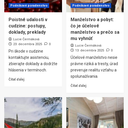
Podnikové poradenstvo
Podnikové poradenstvo
Poistné udalosti v
Manželstvo a pobyt:
cudzine: postupy,
čo je účelové
doklady, preklady
manželstvo a prečo sa
mu vyhnúť
Lucie Čermáková
23. decembra 2025
0
Lucie Čermáková
13. decembra 2025
0
Pri škode v cudzine
kontaktujte asistenciu,
Účelové manželstvo nesie
zbierajte doklady a dodržte
právne riziká a tresty, úrad
hlásenia v termínoch.
preveruje realitu vzťahu a
spolunažívania.
Čítať ďalej
Čítať ďalej