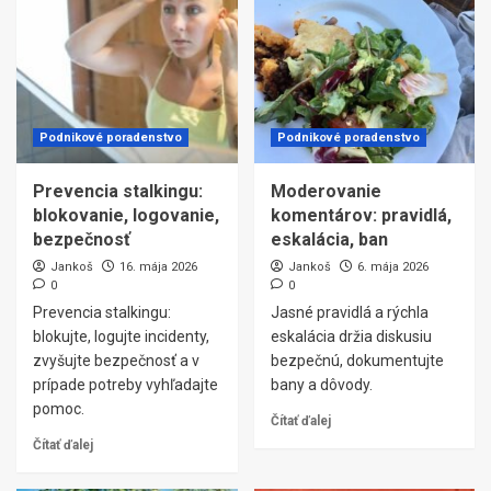
Podnikové poradenstvo
Podnikové poradenstvo
Prevencia stalkingu:
Moderovanie
blokovanie, logovanie,
komentárov: pravidlá,
bezpečnosť
eskalácia, ban
Jankoš
16. mája 2026
Jankoš
6. mája 2026
0
0
Prevencia stalkingu:
Jasné pravidlá a rýchla
blokujte, logujte incidenty,
eskalácia držia diskusiu
zvyšujte bezpečnosť a v
bezpečnú, dokumentujte
prípade potreby vyhľadajte
bany a dôvody.
pomoc.
Čítať ďalej
Čítať ďalej