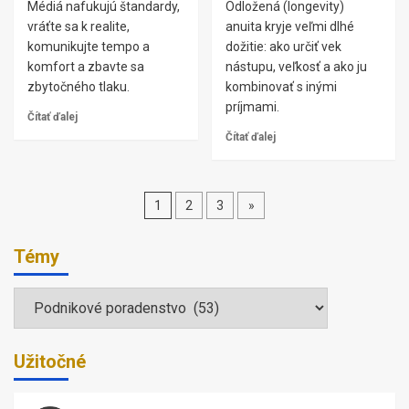
Médiá nafukujú štandardy,
Odložená (longevity)
vráťte sa k realite,
anuita kryje veľmi dlhé
komunikujte tempo a
dožitie: ako určiť vek
komfort a zbavte sa
nástupu, veľkosť a ako ju
zbytočného tlaku.
kombinovať s inými
príjmami.
Čítať ďalej
Čítať ďalej
Stránkovanie
1
2
3
»
príspevkov
Témy
Témy
Užitočné