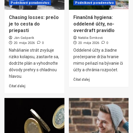
Podnikové poradenstvo
Podnikové poradenstvo
Chasing losses: prečo
Finančná hygiena:
je to cesta do
oddelené účty, no-
priepasti
overdraft pravidlo
Ján Gašparík
Natália Šimková
20. mája 2026
0
20. mája 2026
0
Naháňanie strát zvyšuje
Oddelené účty a žiadne
riziko kolapsu, zastavte sa,
prečerpanie držia hranie
dodržte plán a vyhodnoťte
mimo peňazí na bývanie či
dôvody prehry s chladnou
účty a chránia rozpočet.
hlavou.
Čítať ďalej
Čítať ďalej