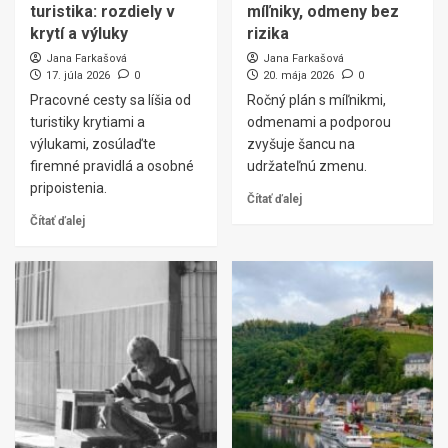
turistika: rozdiely v
míľniky, odmeny bez
krytí a výluky
rizika
Jana Farkašová
Jana Farkašová
17. júla 2026
0
20. mája 2026
0
Pracovné cesty sa líšia od
Ročný plán s míľnikmi,
turistiky krytiami a
odmenami a podporou
výlukami, zosúlaďte
zvyšuje šancu na
firemné pravidlá a osobné
udržateľnú zmenu.
pripoistenia.
Čítať ďalej
Čítať ďalej