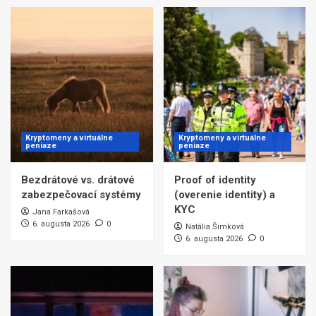
Kryptomeny a virtuálne
Kryptomeny a virtuálne
peniaze
peniaze
Bezdrátové vs. drátové
Proof of identity
zabezpečovací systémy
(overenie identity) a
KYC
Jana Farkašová
6. augusta 2026
0
Natália Šimková
6. augusta 2026
0