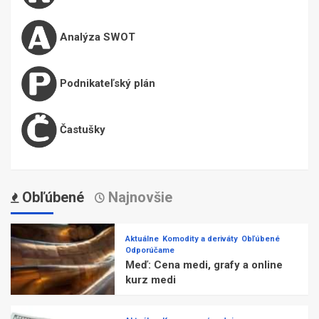
Analýza SWOT
Podnikateľský plán
Častušky
Obľúbené
Najnovšie
Aktuálne
Komodity a deriváty
Obľúbené
Odporúčame
Meď: Cena medi, grafy a online
kurz medi