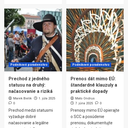
Podnikové poradenstvo
Podnikové poradenstvo
Prechod z jedného
Prenos dát mimo EÚ:
statusu na druhý:
štandardné klauzuly a
načasovanie a riziká
praktické dopady
Marek Bielik
1. júla 2025
Mato Ondrus
0
7. júna 2025
0
Prechod medzi statusmi
Prenosy mimo EÚ opierajte
vyžaduje dobré
o SCC a posúdenie
načasovanie a legálne
prenosu, dokumentujte