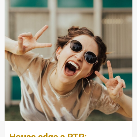
House edge a RTP: