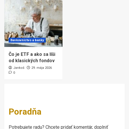
Bankovníctvo a banky
Čo je ETF a ako sa líši
od klasických fondov
Jankoš
29. mája 2026
0
Poradňa
Potrebujete radu? Chcete pridať komentár, doplniť