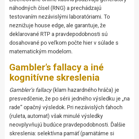
náhodných čísel (RNG) a prechádzajú
testovaním nezávislými laboratóriami. To
neznižuje house edge, ale garantuje, že
deklarované RTP a pravdepodobnosti sú
dosahované po veľkom počte hier v súlade s
matematickým modelom.
Gambler’s fallacy a iné
kognitívne skreslenia
Gambler’s fallacy
(klam hazardného hráča) je
presvedčenie, že po sérii jedného výsledku je „na
rade“ opačný výsledok. Pri nezávislých ťahoch
(ruleta, automat) však minulé výsledky
neovplyvňujú budúce pravdepodobnosti. Ďalšie
skreslenia: selektívna pamäť (pamätáme si