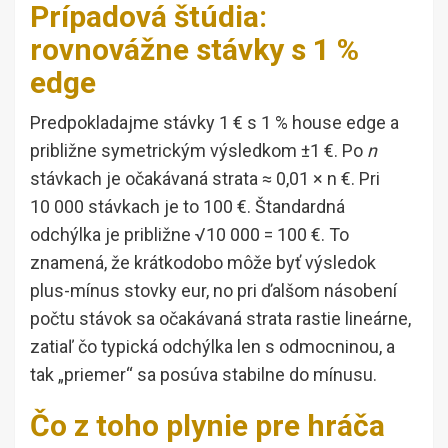
Prípadová štúdia:
rovnovážne stávky s 1 %
edge
Predpokladajme stávky 1 € s 1 % house edge a
približne symetrickým výsledkom ±1 €. Po
n
stávkach je očakávaná strata ≈ 0,01 × n €. Pri
10 000 stávkach je to 100 €. Štandardná
odchýlka je približne √10 000 = 100 €. To
znamená, že krátkodobo môže byť výsledok
plus-mínus stovky eur, no pri ďalšom násobení
počtu stávok sa očakávaná strata rastie lineárne,
zatiaľ čo typická odchýlka len s odmocninou, a
tak „priemer“ sa posúva stabilne do mínusu.
Čo z toho plynie pre hráča