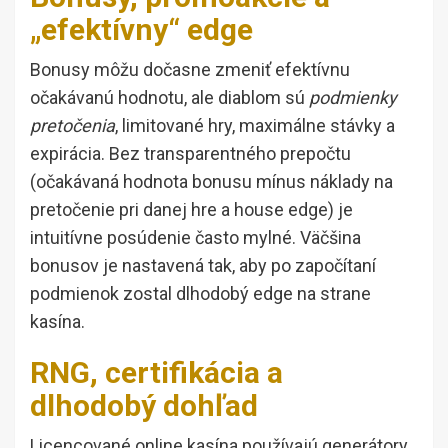
„efektívny“ edge
Bonusy môžu dočasne zmeniť efektívnu
očakávanú hodnotu, ale diablom sú
podmienky
pretočenia
, limitované hry, maximálne stávky a
expirácia. Bez transparentného prepočtu
(očakávaná hodnota bonusu mínus náklady na
pretočenie pri danej hre a house edge) je
intuitívne posúdenie často mylné. Väčšina
bonusov je nastavená tak, aby po započítaní
podmienok zostal dlhodobý edge na strane
kasína.
RNG, certifikácia a
dlhodobý dohľad
Licencované online kasína používajú generátory