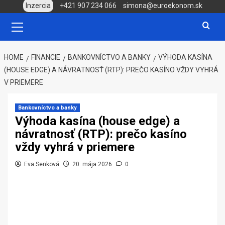
Skip
Inzercia
+421 907 234 066
simona@euroekonom.sk
to
Primary
Menu
content
HOME
FINANCIE
BANKOVNÍCTVO A BANKY
VÝHODA KASÍNA
(HOUSE EDGE) A NÁVRATNOSŤ (RTP): PREČO KASÍNO VŽDY VYHRÁ
V PRIEMERE
Bankovníctvo a banky
Výhoda kasína (house edge) a
návratnosť (RTP): prečo kasíno
vždy vyhrá v priemere
Eva Senková
20. mája 2026
0