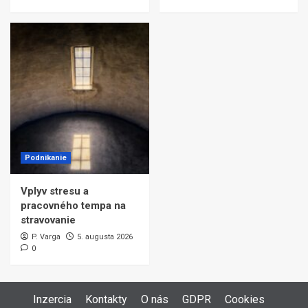
Podnikanie
Vplyv stresu a
pracovného tempa na
stravovanie
P. Varga
5. augusta 2026
0
Inzercia
Kontakty
O nás
GDPR
Cookies