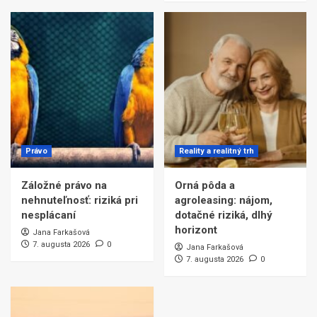
Právo
Reality a realitný trh
Záložné právo na
Orná pôda a
nehnuteľnosť: riziká pri
agroleasing: nájom,
nesplácaní
dotačné riziká, dlhý
horizont
Jana Farkašová
7. augusta 2026
0
Jana Farkašová
7. augusta 2026
0