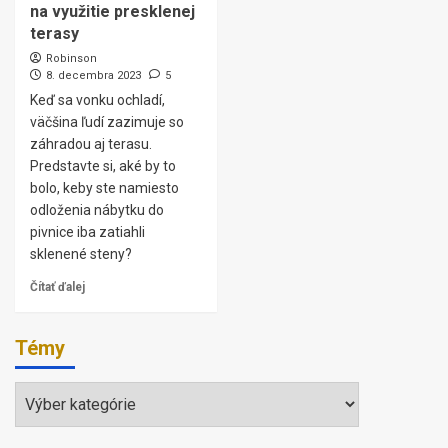
na využitie presklenej
terasy
Robinson
8. decembra 2023
5
Keď sa vonku ochladí,
väčšina ľudí zazimuje so
záhradou aj terasu.
Predstavte si, aké by to
bolo, keby ste namiesto
odloženia nábytku do
pivnice iba zatiahli
sklenené steny?
Čítať ďalej
Témy
Témy