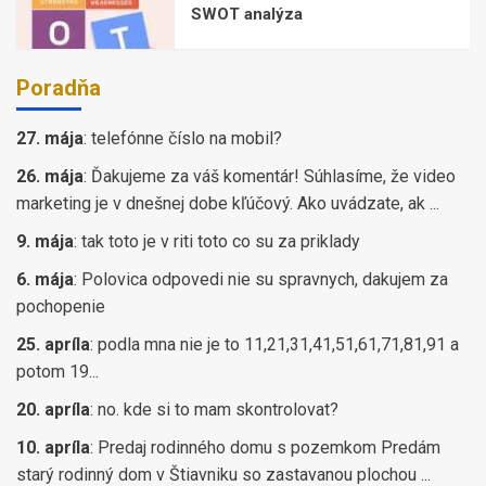
SWOT analýza
Poradňa
27. mája
:
telefónne číslo na mobil?
26. mája
:
Ďakujeme za váš komentár! Súhlasíme, že video
marketing je v dnešnej dobe kľúčový. Ako uvádzate, ak ...
9. mája
:
tak toto je v riti toto co su za priklady
6. mája
:
Polovica odpovedi nie su spravnych, dakujem za
pochopenie
25. apríla
:
podla mna nie je to 11,21,31,41,51,61,71,81,91 a
potom 19...
20. apríla
:
no. kde si to mam skontrolovat?
10. apríla
:
Predaj rodinného domu s pozemkom Predám
starý rodinný dom v Štiavniku so zastavanou plochou ...