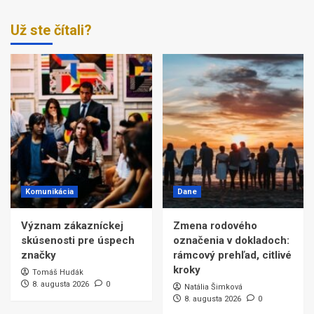
Už ste čítali?
Komunikácia
Dane
Význam zákazníckej
Zmena rodového
skúsenosti pre úspech
označenia v dokladoch:
značky
rámcový prehľad, citlivé
kroky
Tomáš Hudák
8. augusta 2026
0
Natália Šimková
8. augusta 2026
0