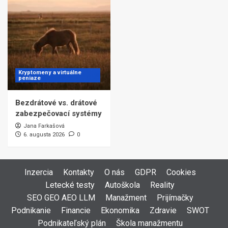
Kryptomeny a virtuálne
peniaze
Bezdrátové vs. drátové
zabezpečovací systémy
Jana Farkašová
6. augusta 2026
0
Inzercia
Kontakty
O nás
GDPR
Cookies
Letecké testy
Autoškola
Reality
SEO GEO AEO LLM
Manažment
Prijímačky
Podnikanie
Financie
Ekonomika
Zdravie
SWOT
Podnikateľský plán
Škola manažmentu