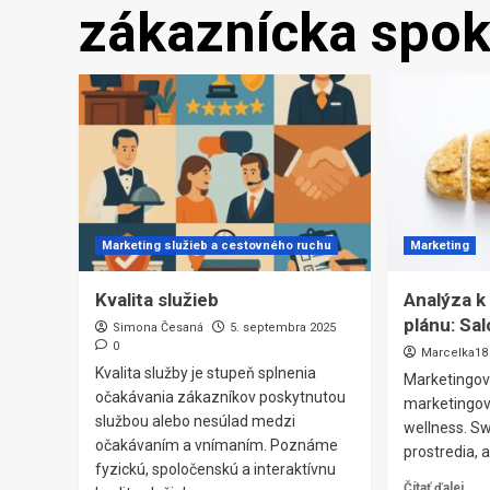
zákaznícka spok
Marketing služieb a cestovného ruchu
Marketing
Kvalita služieb
Analýza 
plánu: Sal
Simona Česaná
5. septembra 2025
0
Marcelka18
Kvalita služby je stupeň splnenia
Marketingov
očakávania zákazníkov poskytnutou
marketingový
službou alebo nesúlad medzi
wellness. S
očakávaním a vnímaním. Poznáme
prostredia, 
fyzickú, spoločenskú a interaktívnu
Čítať ďalej