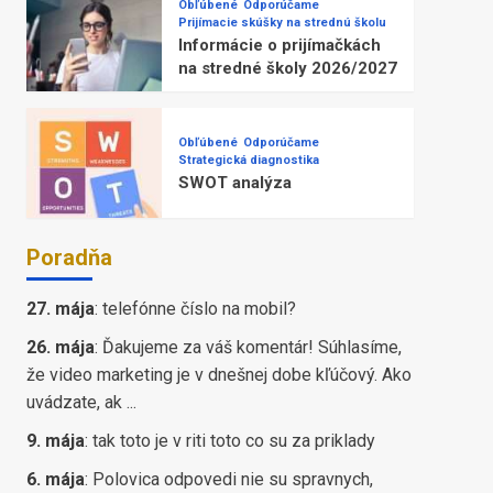
Obľúbené
Odporúčame
Prijímacie skúšky na strednú školu
Informácie o prijímačkách
na stredné školy 2026/2027
Obľúbené
Odporúčame
Strategická diagnostika
SWOT analýza
Poradňa
27. mája
:
telefónne číslo na mobil?
26. mája
:
Ďakujeme za váš komentár! Súhlasíme,
že video marketing je v dnešnej dobe kľúčový. Ako
uvádzate, ak ...
9. mája
:
tak toto je v riti toto co su za priklady
6. mája
:
Polovica odpovedi nie su spravnych,