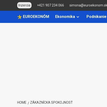
Skip
Inzercia
+421 907 234 066
simona@euroekonom.s
to
content
EUROEKONÓM
Ekonomika
Podnikanie
HOME
ZÁKAZNÍCKA SPOKOJNOSŤ