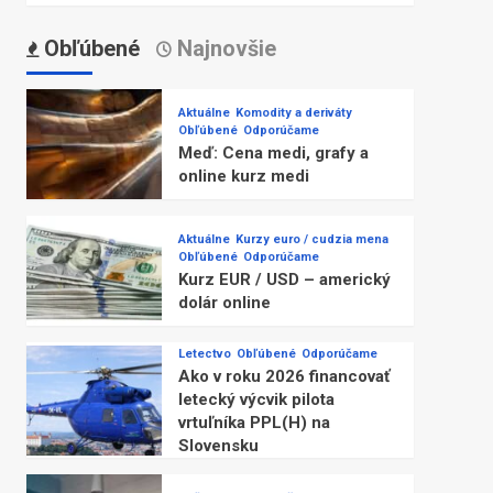
Obľúbené
Najnovšie
Aktuálne
Komodity a deriváty
Obľúbené
Odporúčame
Meď: Cena medi, grafy a
online kurz medi
Aktuálne
Kurzy euro / cudzia mena
Obľúbené
Odporúčame
Kurz EUR / USD – americký
dolár online
Letectvo
Obľúbené
Odporúčame
Ako v roku 2026 financovať
letecký výcvik pilota
vrtuľníka PPL(H) na
Slovensku