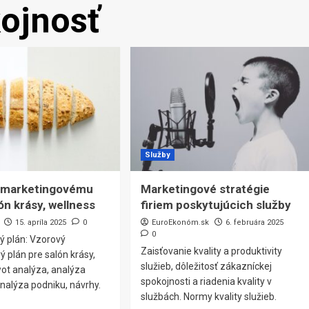
ojnosť
Služby
k marketingovému
Marketingové stratégie
ón krásy, wellness
firiem poskytujúcich služby
15. apríla 2025
0
EuroEkonóm.sk
6. februára 2025
0
ý plán: Vzorový
Zaisťovanie kvality a produktivity
 plán pre salón krásy,
služieb, dôležitosť zákazníckej
wot analýza, analýza
spokojnosti a riadenia kvality v
analýza podniku, návrhy.
službách. Normy kvality služieb.