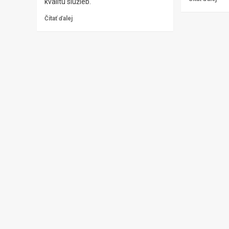
kvalitu služieb.
Čítať ďalej