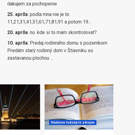
dakujem za pochopenie
25. apríla
:
podla mna nie je to
11,21,31,41,51,61,71,81,91 a potom 19...
20. apríla
:
no. kde si to mam skontrolovat?
10. apríla
:
Predaj rodinného domu s pozemkom
Predám starý rodinný dom v Štiavniku so
zastavanou plochou ...
Riadenie ľudských zdrojov