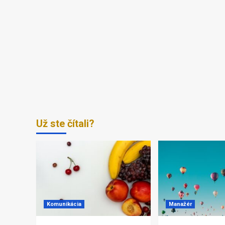
Už ste čítali?
Komunikácia
Manažér