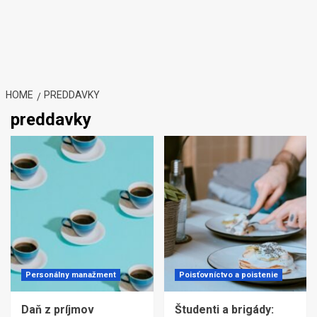
HOME
PREDDAVKY
preddavky
Personálny manažment
Poisťovníctvo a poistenie
Daň z príjmov
Študenti a brigády: