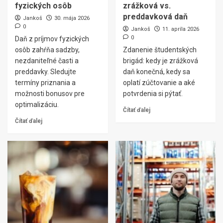
fyzických osôb
zrážková vs.
preddavková daň
Jankoš
30. mája 2026
0
Jankoš
11. apríla 2026
0
Daň z príjmov fyzických
osôb zahŕňa sadzby,
Zdanenie študentských
nezdaniteľné časti a
brigád: kedy je zrážková
preddavky. Sledujte
daň konečná, kedy sa
termíny priznania a
oplatí zúčtovanie a aké
možnosti bonusov pre
potvrdenia si pýtať.
optimalizáciu.
Čítať ďalej
Čítať ďalej