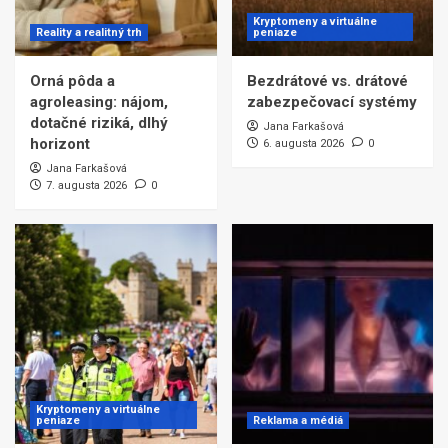
Kryptomeny a virtuálne
Reality a realitný trh
peniaze
Orná pôda a
Bezdrátové vs. drátové
agroleasing: nájom,
zabezpečovací systémy
dotačné riziká, dlhý
Jana Farkašová
horizont
6. augusta 2026
0
Jana Farkašová
7. augusta 2026
0
Kryptomeny a virtuálne
peniaze
Reklama a médiá