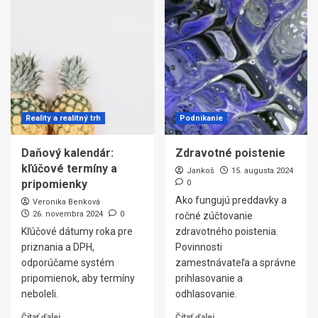
Reality a realitný trh
Podnikanie
Daňový kalendár:
Zdravotné poistenie
kľúčové termíny a
Jankoš
15. augusta 2024
pripomienky
0
Ako fungujú preddavky a
Veronika Benková
26. novembra 2024
0
ročné zúčtovanie
Kľúčové dátumy roka pre
zdravotného poistenia.
priznania a DPH,
Povinnosti
odporúčame systém
zamestnávateľa a správne
pripomienok, aby termíny
prihlasovanie a
neboleli.
odhlasovanie.
Čítať ďalej
Čítať ďalej