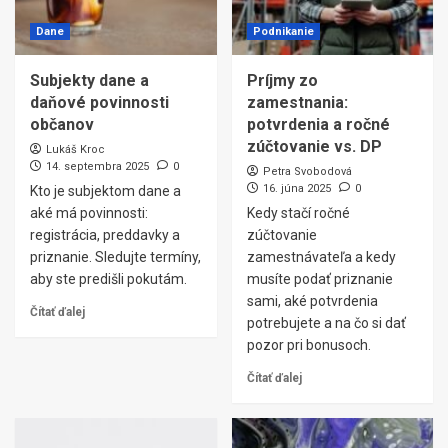
Dane
Podnikanie
Subjekty dane a
Príjmy zo
daňové povinnosti
zamestnania:
občanov
potvrdenia a ročné
zúčtovanie vs. DP
Lukáš Kroc
14. septembra 2025
0
Petra Svobodová
16. júna 2025
0
Kto je subjektom dane a
aké má povinnosti:
Kedy stačí ročné
registrácia, preddavky a
zúčtovanie
priznanie. Sledujte termíny,
zamestnávateľa a kedy
aby ste predišli pokutám.
musíte podať priznanie
sami, aké potvrdenia
Čítať ďalej
potrebujete a na čo si dať
pozor pri bonusoch.
Čítať ďalej