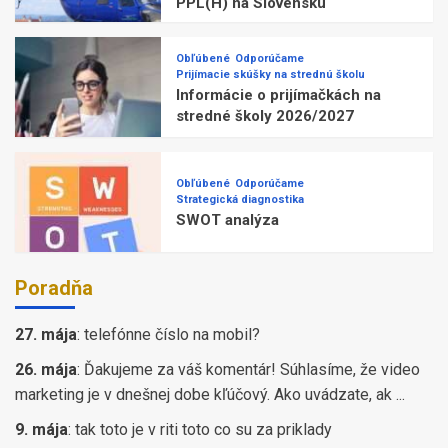
PPL(H) na Slovensku
Obľúbené
Odporúčame
Prijímacie skúšky na strednú školu
Informácie o prijímačkách na
stredné školy 2026/2027
Obľúbené
Odporúčame
Strategická diagnostika
SWOT analýza
Poradňa
27. mája
:
telefónne číslo na mobil?
26. mája
:
Ďakujeme za váš komentár! Súhlasíme, že video
marketing je v dnešnej dobe kľúčový. Ako uvádzate, ak ...
9. mája
:
tak toto je v riti toto co su za priklady