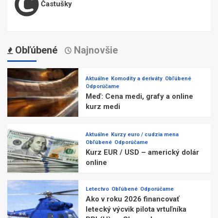
Častušky
Obľúbené
Najnovšie
Aktuálne
Komodity a deriváty
Obľúbené
Odporúčame
Meď: Cena medi, grafy a online
kurz medi
Aktuálne
Kurzy euro / cudzia mena
Obľúbené
Odporúčame
Kurz EUR / USD – americký dolár
online
Letectvo
Obľúbené
Odporúčame
Ako v roku 2026 financovať
letecký výcvik pilota vrtuľníka