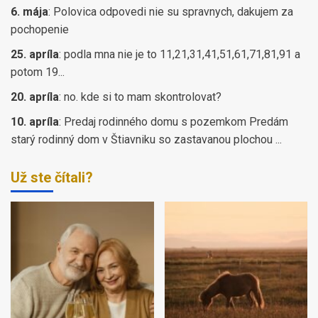
6. mája
:
Polovica odpovedi nie su spravnych, dakujem za
pochopenie
25. apríla
:
podla mna nie je to 11,21,31,41,51,61,71,81,91 a
potom 19...
20. apríla
:
no. kde si to mam skontrolovat?
10. apríla
:
Predaj rodinného domu s pozemkom Predám
starý rodinný dom v Štiavniku so zastavanou plochou ...
Už ste čítali?