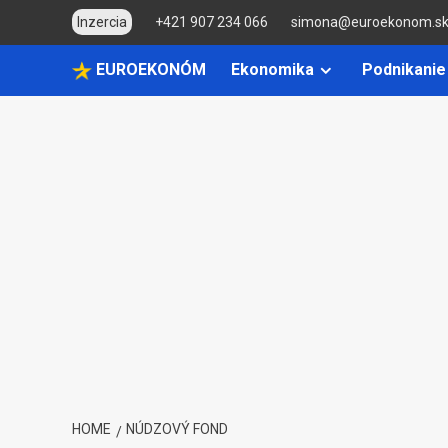
Skip
Inzercia
+421 907 234 066
simona@euroekonom.s
to
content
EUROEKONÓM
Ekonomika
Podnikanie
HOME
NÚDZOVÝ FOND