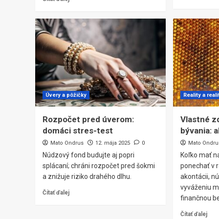
Úvery a pôžičky
Reality a reali
Rozpočet pred úverom:
Vlastné z
domáci stres-test
bývania: 
Mato Ondrus
12. mája 2025
0
Mato Ondru
Núdzový fond budujte aj popri
Koľko mať n
splácaní; chráni rozpočet pred šokmi
ponechať v 
a znižuje riziko drahého dlhu.
akontácii, 
vyváženiu m
Čítať ďalej
finančnou b
Čítať ďalej