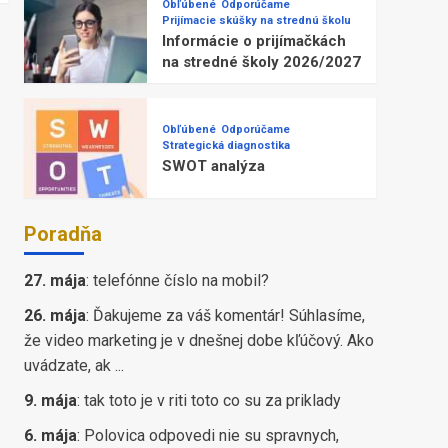
Obľúbené
Odporúčame
Prijímacie skúšky na strednú školu
Informácie o prijímačkách
na stredné školy 2026/2027
Obľúbené
Odporúčame
Strategická diagnostika
SWOT analýza
Poradňa
27. mája
:
telefónne číslo na mobil?
26. mája
:
Ďakujeme za váš komentár! Súhlasíme,
že video marketing je v dnešnej dobe kľúčový. Ako
uvádzate, ak ...
9. mája
:
tak toto je v riti toto co su za priklady
6. mája
:
Polovica odpovedi nie su spravnych,