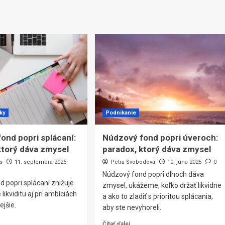
čky
Podnikanie
ond popri splácaní:
Núdzový fond popri úveroch:
ktorý dáva zmysel
paradox, ktorý dáva zmysel
s
11. septembra 2025
Petra Svobodová
10. júna 2025
0
Núdzový fond popri dlhoch dáva
 popri splácaní znižuje
zmysel, ukážeme, koľko držať likvidne
e likviditu aj pri ambíciách
a ako to zladiť s prioritou splácania,
ejšie.
aby ste nevyhoreli.
Čítať ďalej