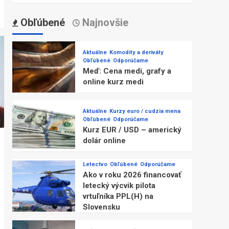
Obľúbené
Najnovšie
Aktuálne
Komodity a deriváty
Obľúbené
Odporúčame
Meď: Cena medi, grafy a
online kurz medi
Aktuálne
Kurzy euro / cudzia mena
Obľúbené
Odporúčame
Kurz EUR / USD – americký
dolár online
Letectvo
Obľúbené
Odporúčame
Ako v roku 2026 financovať
letecký výcvik pilota
vrtuľníka PPL(H) na
Slovensku