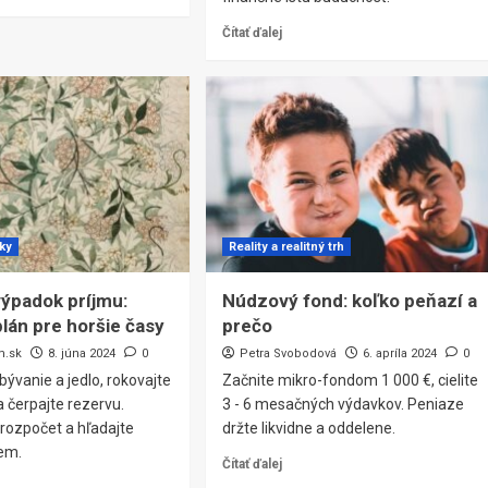
Čítať ďalej
čky
Reality a realitný trh
ýpadok príjmu:
Núdzový fond: koľko peňazí a
plán pre horšie časy
prečo
m.sk
8. júna 2024
0
Petra Svobodová
6. apríla 2024
0
 bývanie a jedlo, rokovajte
Začnite mikro-fondom 1 000 €, cielite
a čerpajte rezervu.
3 - 6 mesačných výdavkov. Peniaze
 rozpočet a hľadajte
držte likvidne a oddelene.
jem.
Čítať ďalej