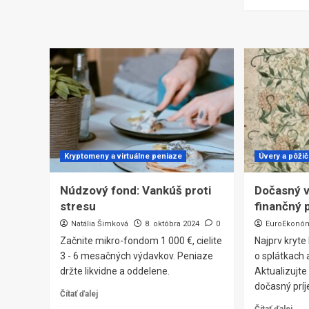
Kryptomeny a virtuálne peniaze
Úvery a pôži
Núdzový fond: Vankúš proti
Dočasný v
stresu
finančný 
Natália Šimková
8. októbra 2024
0
EuroEkonó
Začnite mikro-fondom 1 000 €, cielite
Najprv kryte
3 - 6 mesačných výdavkov. Peniaze
o splátkach 
držte likvidne a oddelene.
Aktualizujte
dočasný prí
Čítať ďalej