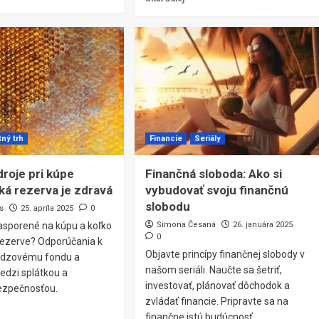
tný trh
Financie
Seriály
droje pri kúpe
Finančná sloboda: Ako si
aká rezerva je zdravá
vybudovať svoju finančnú
slobodu
s
25. apríla 2025
0
asporené na kúpu a koľko
Simona Česaná
26. januára 2025
0
rezerve? Odporúčania k
Objavte princípy finančnej slobody v
núdzovému fondu a
našom seriáli. Naučte sa šetriť,
edzi splátkou a
investovať, plánovať dôchodok a
ezpečnosťou.
zvládať financie. Pripravte sa na
finančne istú budúcnosť.