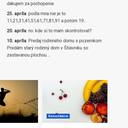
dakujem za pochopenie
25. apríla
:
podla mna nie je to
11,21,31,41,51,61,71,81,91 a potom 19...
20. apríla
:
no. kde si to mam skontrolovat?
10. apríla
:
Predaj rodinného domu s pozemkom
Predám starý rodinný dom v Štiavniku so
zastavanou plochou ...
Komunikácia