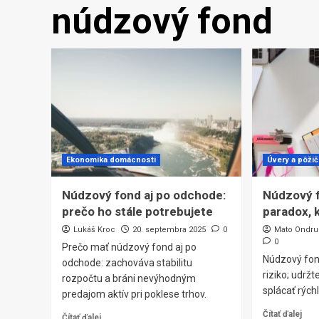
núdzový fond
Ekonomika domácnosti
Úvery a pôži
Núdzový fond aj po odchode:
Núdzový f
prečo ho stále potrebujete
paradox, 
Lukáš Kroc
20. septembra 2025
0
Mato Ondru
0
Prečo mať núdzový fond aj po
Núdzový fond
odchode: zachováva stabilitu
riziko; udržt
rozpočtu a bráni nevýhodným
splácať rýchl
predajom aktív pri poklese trhov.
Čítať ďalej
Čítať ďalej