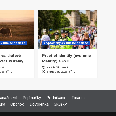
 virtuálne peniaze
Kryptomeny a virtuálne peniaze
 vs. drátové
Proof of identity (overenie
vací systémy
identity) a KYC
ová
Natália Šimková
2026
0
6. augusta 2026
0
anažment
Prijímačky
Podnikanie
Financie
úra
Obchod
Dovolenka
Skúšky