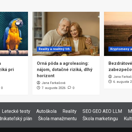
Reality a realitný trh
Kryptomeny a
a
Orná pôda a agroleasing:
Bezdrátové
iká pri
nájom, dotačné riziká, dlhý
zabezpečo
horizont
Jana Farkaš
6. augusta 
Jana Farkašová
0
7. augusta 2026
0
Letecké testy
Autoškola
Reality
SEO GEO AEO LLM
M
nikateľský plán
Škola manažmentu
Škola marketingu
Kult