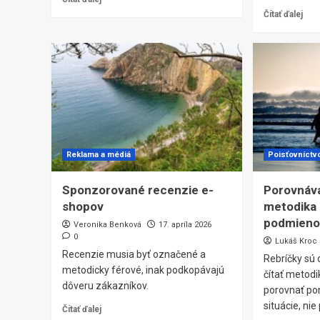
Čítať ďalej
Reklama a médiá
Poisťovníctv
Sponzorované recenzie e-
Porovnáva
shopov
metodika r
podmieno
Veronika Benková
17. apríla 2026
0
Lukáš Kroc
Recenzie musia byť označené a
Rebríčky sú
metodicky férové, inak podkopávajú
čítať metodi
dôveru zákazníkov.
porovnať po
situácie, ni
Čítať ďalej