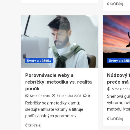
Čítať ďalej
Úvery a pôžičky
Úvery a pôži
Porovnávacie weby a
Núdzový f
rebríčky: metodika vs. realita
prečo má
ponúk
Mato Ondru
Mato Ondrus
31. januára 2025
0
Snehová guľ
výhrami, laví
Rebríčky bez metodiky klamú;
metódu, ktor
sledujte affiliate vzťahy a filtruje
podľa vlastných parametrov.
Čítať ďalej
Čítať ďalej