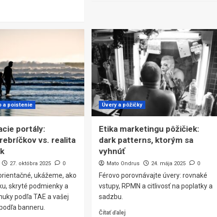
o a poistenie
Úvery a pôžičky
cie portály:
Etika marketingu pôžičiek:
ebríčkov vs. realita
dark patterns, ktorým sa
k
vyhnúť
27. októbra 2025
0
Mato Ondrus
24. mája 2025
0
 orientačné, ukážeme, ako
Férovo porovnávajte úvery: rovnaké
ku, skryté podmienky a
vstupy, RPMN a citlivosť na poplatky a
nuky podľa TAE a vašej
sadzbu.
e podľa banneru.
Čítať ďalej