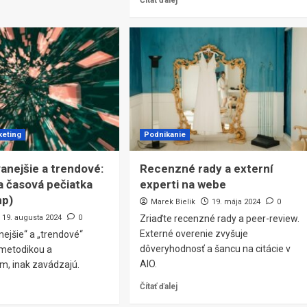
Čítať ďalej
keting
Podnikanie
anejšie a trendové:
Recenzné rady a externí
 a časová pečiatka
experti na webe
mp)
Marek Bielik
19. mája 2024
0
19. augusta 2024
0
Zriaďte recenzné rady a peer-review.
Externé overenie zvyšuje
ejšie“ a „trendové“
dôveryhodnosť a šancu na citácie v
 metodikou a
AIO.
, inak zavádzajú.
Čítať ďalej