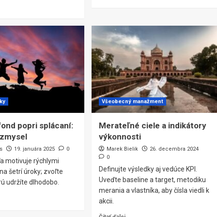
čky
Všeobecný manažment
ond popri splácaní:
Merateľné ciele a indikátory
 zmysel
výkonnosti
s
19. januára 2025
0
Marek Bielik
26. decembra 2024
0
a motivuje rýchlymi
Definujte výsledky aj vedúce KPI.
na šetrí úroky; zvoľte
Uveďte baseline a target, metodiku
ú udržíte dlhodobo.
merania a vlastníka, aby čísla viedli k
akcii.