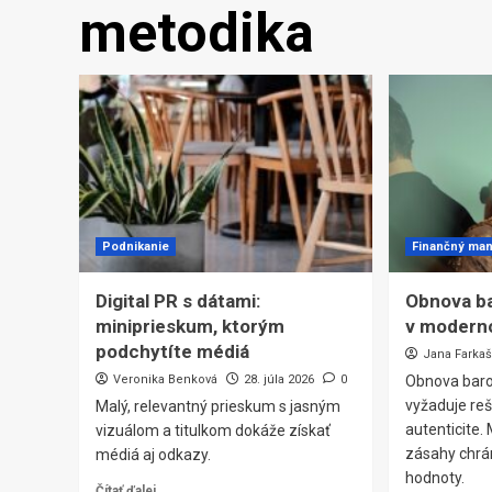
metodika
Podnikanie
Finančný ma
Digital PR s dátami:
Obnova b
miniprieskum, ktorým
v modern
podchytíte médiá
Jana Farka
Veronika Benková
28. júla 2026
0
Obnova bar
vyžaduje reš
Malý, relevantný prieskum s jasným
autenticite.
vizuálom a titulkom dokáže získať
zásahy chrá
médiá aj odkazy.
hodnoty.
Čítať ďalej