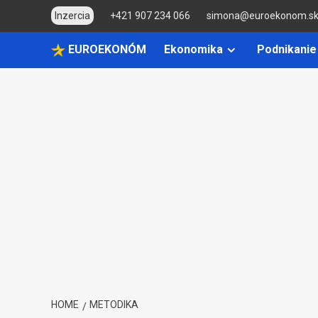
Skip
Inzercia
+421 907 234 066
simona@euroekonom.s
to
content
EUROEKONÓM
Ekonomika
Podnikanie
HOME
METODIKA