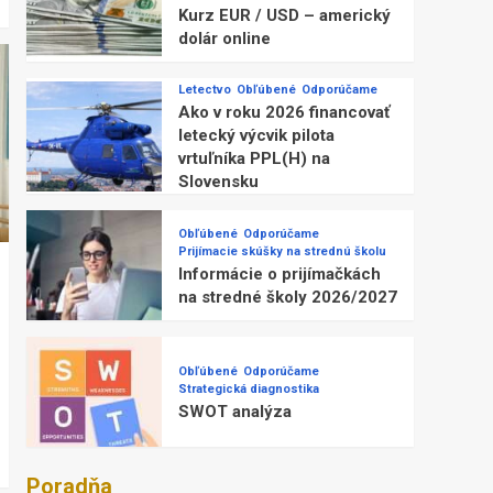
Kurz EUR / USD – americký
dolár online
Letectvo
Obľúbené
Odporúčame
Ako v roku 2026 financovať
letecký výcvik pilota
vrtuľníka PPL(H) na
Slovensku
Obľúbené
Odporúčame
Prijímacie skúšky na strednú školu
Informácie o prijímačkách
na stredné školy 2026/2027
Obľúbené
Odporúčame
Strategická diagnostika
SWOT analýza
Poradňa