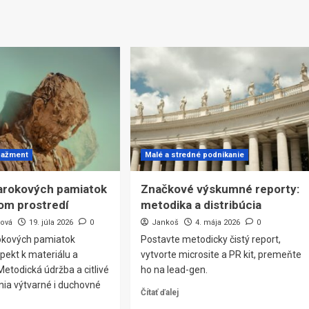
nažment
Malé a stredné podnikanie
arokových pamiatok
Značkové výskumné reporty:
om prostredí
metodika a distribúcia
šová
19. júla 2026
0
Jankoš
4. mája 2026
0
okových pamiatok
Postavte metodicky čistý report,
pekt k materiálu a
vytvorte microsite a PR kit, premeňte
 Metodická údržba a citlivé
ho na lead-gen.
nia výtvarné i duchovné
Čítať ďalej