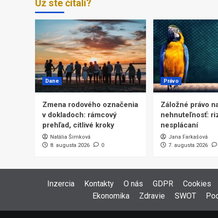
Už ste čítali?
Dane
Právo
Zmena rodového označenia
Záložné právo n
v dokladoch: rámcový
nehnuteľnosť: riz
prehľad, citlivé kroky
nesplácaní
Natália Šimková
Jana Farkašová
8. augusta 2026
0
7. augusta 2026
Inzercia
Kontakty
O nás
GDPR
Cookies
Ekonomika
Zdravie
SWOT
Pod