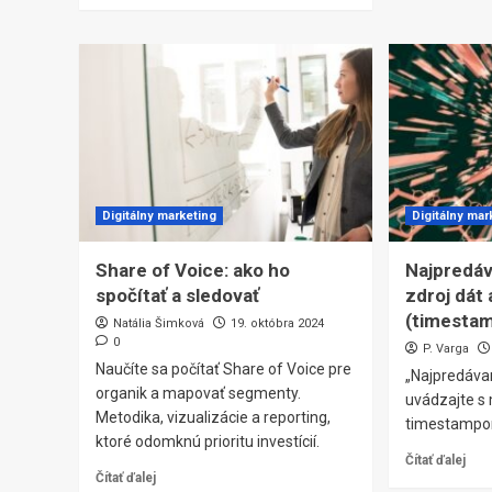
Digitálny marketing
Digitálny mar
Share of Voice: ako ho
Najpredáv
spočítať a sledovať
zdroj dát
(timesta
Natália Šimková
19. októbra 2024
0
P. Varga
Naučíte sa počítať Share of Voice pre
„Najpredávan
organik a mapovať segmenty.
uvádzajte s
Metodika, vizualizácie a reporting,
timestampom
ktoré odomknú prioritu investícií.
Čítať ďalej
Čítať ďalej