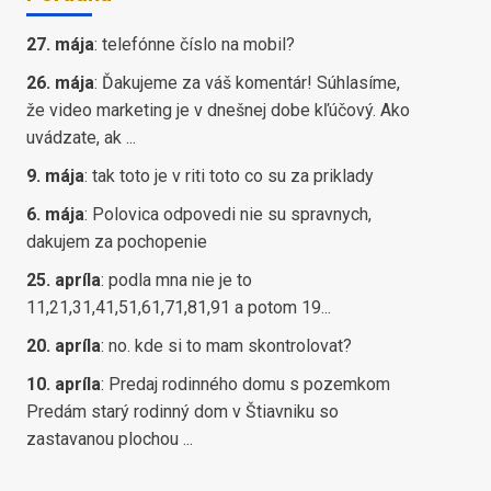
27. mája
:
telefónne číslo na mobil?
26. mája
:
Ďakujeme za váš komentár! Súhlasíme,
že video marketing je v dnešnej dobe kľúčový. Ako
uvádzate, ak ...
9. mája
:
tak toto je v riti toto co su za priklady
6. mája
:
Polovica odpovedi nie su spravnych,
dakujem za pochopenie
25. apríla
:
podla mna nie je to
11,21,31,41,51,61,71,81,91 a potom 19...
20. apríla
:
no. kde si to mam skontrolovat?
10. apríla
:
Predaj rodinného domu s pozemkom
Predám starý rodinný dom v Štiavniku so
zastavanou plochou ...