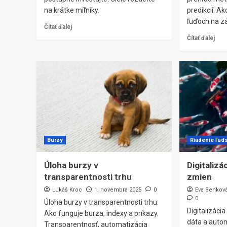
na krátke míľniky.
predikcií. A
ľuďoch na zá
Čítať ďalej
Čítať ďalej
Burzy
Riadenie ľud
Úloha burzy v
Digitalizá
transparentnosti trhu
zmien
Lukáš Kroc
1. novembra 2025
0
Eva Senkov
0
Úloha burzy v transparentnosti trhu:
Digitalizáci
Ako funguje burza, indexy a príkazy.
dáta a auto
Transparentnosť, automatizácia