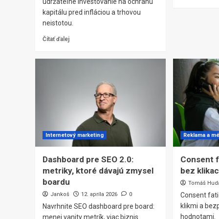
udržateľné investovanie na ochranu
kapitálu pred infláciou a trhovou
neistotou.
Čítať ďalej
Internetový marketing
Reklama a mé
Dashboard pre SEO 2.0:
Consent f
metriky, ktoré dávajú zmysel
bez klikac
boardu
Tomáš Hud
Jankoš
12. apríla 2026
0
Consent fati
klikmi a be
Navrhnite SEO dashboard pre board:
hodnotami.
menej vanity metrík, viac biznis