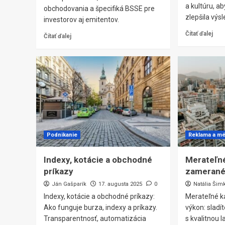
a kultúru, ab
obchodovania a špecifiká BSSE pre
zlepšila výsl
investorov aj emitentov.
Čítať ďalej
Čítať ďalej
Podnikanie
Reklama a mé
Indexy, kotácie a obchodné
Merateľn
príkazy
zamerané
Ján Gašparík
17. augusta 2025
0
Natália Šim
Indexy, kotácie a obchodné príkazy:
Merateľné 
Ako funguje burza, indexy a príkazy.
výkon: sladít
Transparentnosť, automatizácia
s kvalitnou 