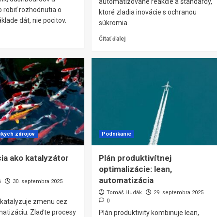
automatizované reakcie a štandardy,
ko robiť rozhodnutia o
ktoré zladia inovácie s ochranou
klade dát, nie pocitov.
súkromia.
Čítať ďalej
ských zdrojov
Podnikanie
cia ako katalyzátor
Plán produktivítnej
optimalizácie: lean,
automatizácia
á
30. septembra 2025
Tomáš Hudák
29. septembra 2025
a katalyzuje zmenu cez
0
matizáciu. Zlaďte procesy
Plán produktivity kombinuje lean,