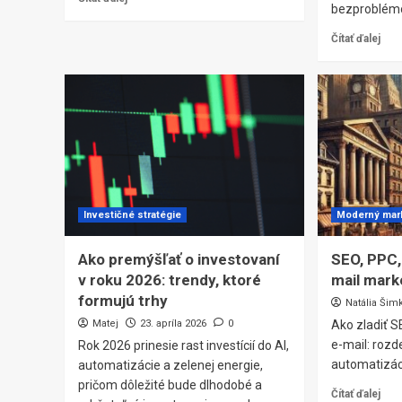
bezproblémo
Čítať ďalej
Investičné stratégie
Moderný mar
Ako premýšľať o investovaní
SEO, PPC, 
v roku 2026: trendy, ktoré
mail mark
formujú trhy
Natália Šim
Matej
23. apríla 2026
0
Ako zladiť S
e-mail: rozde
Rok 2026 prinesie rast investícií do AI,
automatizác
automatizácie a zelenej energie,
pričom dôležité bude dlhodobé a
Čítať ďalej