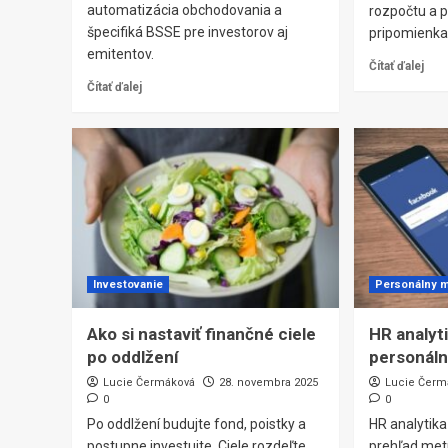
automatizácia obchodovania a
rozpočtu a 
špecifiká BSSE pre investorov aj
pripomienka
emitentov.
Čítať ďalej
Čítať ďalej
Investovanie
Personálny 
Ako si nastaviť finančné ciele
HR analyti
po oddlžení
personál
Lucie Čermáková
28. novembra 2025
Lucie Čerm
0
0
Po oddlžení budujte fond, poistky a
HR analytika
postupne investujte. Ciele rozdeľte
prehľad met