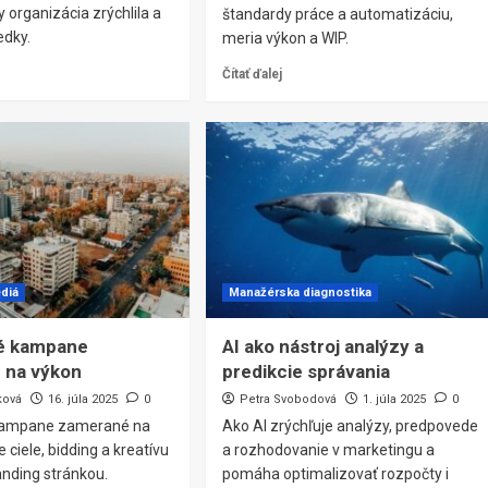
y organizácia zrýchlila a
štandardy práce a automatizáciu,
edky.
meria výkon a WIP.
Čítať ďalej
diá
Manažérska diagnostika
é kampane
AI ako nástroj analýzy a
 na výkon
predikcie správania
ková
16. júla 2025
0
Petra Svobodová
1. júla 2025
0
kampane zamerané na
Ako AI zrýchľuje analýzy, predpovede
e ciele, bidding a kreatívu
a rozhodovanie v marketingu a
landing stránkou.
pomáha optimalizovať rozpočty i