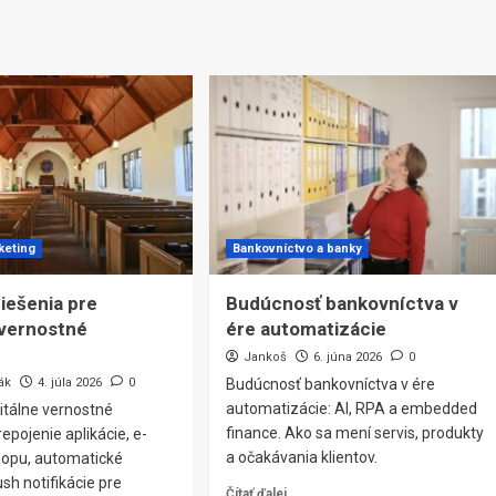
keting
Bankovníctvo a banky
riešenia pre
Budúcnosť bankovníctva v
vernostné
ére automatizácie
Jankoš
6. júna 2026
0
ák
4. júla 2026
0
Budúcnosť bankovníctva v ére
automatizácie: AI, RPA a embedded
itálne vernostné
finance. Ako sa mení servis, produkty
epojenie aplikácie, e-
a očakávania klientov.
shopu, automatické
h notifikácie pre
Čítať ďalej