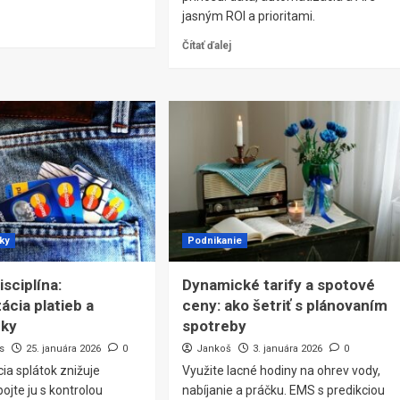
jasným ROI a prioritami.
Čítať ďalej
čky
Podnikanie
sciplína:
Dynamické tarify a spotové
ácia platieb a
ceny: ako šetriť s plánovaním
nky
spotreby
s
25. januára 2026
0
Jankoš
3. januára 2026
0
ia splátok znižuje
Využite lacné hodiny na ohrev vody,
ojte ju s kontrolou
nabíjanie a práčku. EMS s predikciou