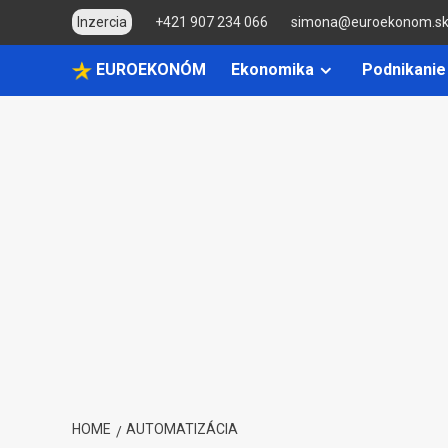
Skip
Inzercia
+421 907 234 066
simona@euroekonom.s
to
content
EUROEKONÓM
Ekonomika
Podnikanie
HOME
AUTOMATIZÁCIA