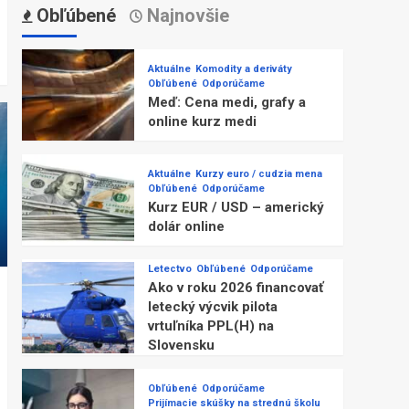
Obľúbené
Najnovšie
Aktuálne
Komodity a deriváty
Obľúbené
Odporúčame
Meď: Cena medi, grafy a
online kurz medi
Aktuálne
Kurzy euro / cudzia mena
Obľúbené
Odporúčame
Kurz EUR / USD – americký
dolár online
Letectvo
Obľúbené
Odporúčame
Ako v roku 2026 financovať
letecký výcvik pilota
vrtuľníka PPL(H) na
Slovensku
Obľúbené
Odporúčame
Prijímacie skúšky na strednú školu