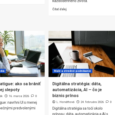
každodenného života.
Čítať ďalej
diá
Malé a stredné podnikanie
atigue: ako sa brániť
Digitálna stratégia: dáta,
ej slepoty
automatizácia, AI – čo je
biznis prínos
ák
16. marca 2026
0
gue: navrhni UI s menej
L. Horváthová
24. februára 2026
0
zpečnými predvolenými
Digitálna stratégia sa točí okolo
prínosu: dáta, automatizácia a AI s