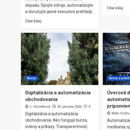
dopadu. Spojte zdroje, automatizujte
Čítať ďalej
a doručujte jasné executive prehľady.
Čítať ďalej
Burzy
Úvery a pôži
Digitalizácia a automatizácia
Úverová di
obchodovania
automatiz
pripomie
L. Horváthová
30. januára 2026
0
Digitalizácia a automatizácia
Mato Ondru
obchodovania: Ako funguje burza,
Automatizác
indexy a príkazy. Transparentnosť,
meškania; sp