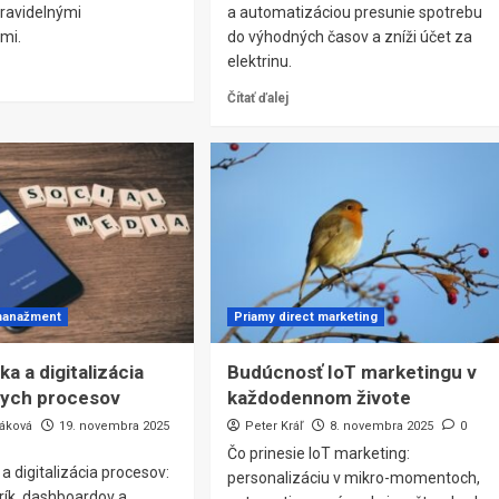
pravidelnými
a automatizáciou presunie spotrebu
mi.
do výhodných časov a zníži účet za
elektrinu.
Čítať ďalej
manažment
Priamy direct marketing
ka a digitalizácia
Budúcnosť IoT marketingu v
nych procesov
každodennom živote
áková
19. novembra 2025
Peter Kráľ
8. novembra 2025
0
Čo prinesie IoT marketing:
 a digitalizácia procesov:
personalizáciu v mikro-momentoch,
rík, dashboardov a