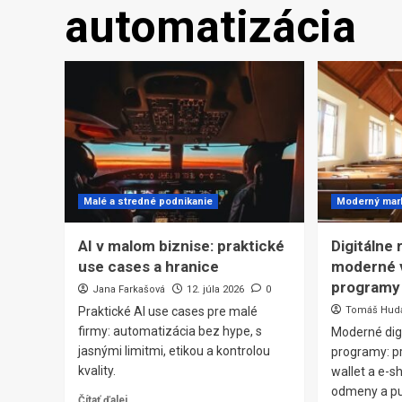
automatizácia
Malé a stredné podnikanie
Moderný mar
AI v malom biznise: praktické
Digitálne 
use cases a hranice
moderné 
programy
Jana Farkašová
12. júla 2026
0
Praktické AI use cases pre malé
Tomáš Hud
firmy: automatizácia bez hype, s
Moderné dig
jasnými limitmi, etikou a kontrolou
programy: pr
kvality.
wallet a e-
odmeny a pus
Čítať ďalej