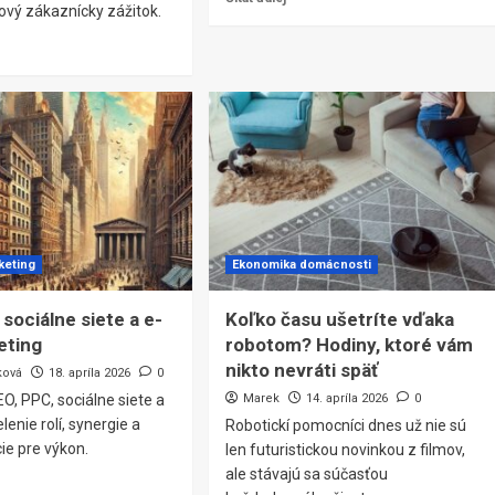
vý zákaznícky zážitok.
keting
Ekonomika domácnosti
sociálne siete a e-
Koľko času ušetríte vďaka
eting
robotom? Hodiny, ktoré vám
nikto nevráti späť
ková
18. apríla 2026
0
EO, PPC, sociálne siete a
Marek
14. apríla 2026
0
lenie rolí, synergie a
Robotickí pomocníci dnes už nie sú
ie pre výkon.
len futuristickou novinkou z filmov,
ale stávajú sa súčasťou