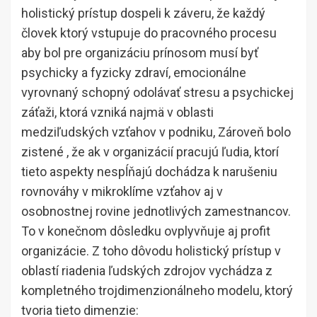
holistický prístup dospeli k záveru, že každý
človek ktorý vstupuje do pracovného procesu
aby bol pre organizáciu prínosom musí byť
psychicky a fyzicky zdraví, emocionálne
vyrovnaný schopný odolávať stresu a psychickej
záťaži, ktorá vzniká najmä v oblasti
medziľudských vzťahov v podniku, Zároveň bolo
zistené , že ak v organizácií pracujú ľudia, ktorí
tieto aspekty nespĺňajú dochádza k narušeniu
rovnováhy v mikroklíme vzťahov aj v
osobnostnej rovine jednotlivých zamestnancov.
To v konečnom dôsledku ovplyvňuje aj profit
organizácie. Z toho dôvodu holistický prístup v
oblastí riadenia ľudských zdrojov vychádza z
kompletného trojdimenzionálneho modelu, ktorý
tvoria tieto dimenzie: