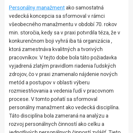
Personálny manažment
ako samostatná
vedecká koncepcia sa sformoval v rámci
všeobecného manažmentu v období 70. rokov
min. storočia, kedy sa v praxi potvrdila téza, že v
konkurenčnom boji vyhrá iba tá organizácia ,
ktorá zamestnáva kvalitných a tvorivých
pracovníkov. V tejto dobe bola táto požiadavka
vyjadrená zlatým pravidlom riadenia ľudských
zdrojov, čo v praxi znamenalo nájdenie nových
metód a postupov v oblasti výberu
rozmiestňovania a vedenia ľudí v pracovnom
procese. V tomto poňatí sa sformoval
personálny manažment ako vedecká disciplína.
Táto disciplína bola zameraná na analýzu a
rozvoj personálnych činností ako celku a
jednotlivých personálnych činností zvlášť. Tieto