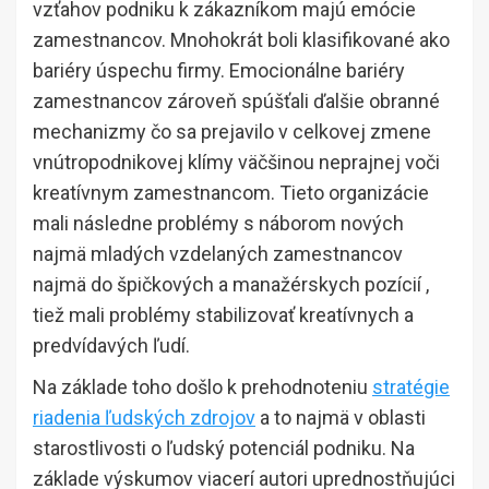
vzťahov podniku k zákazníkom majú emócie
zamestnancov. Mnohokrát boli klasifikované ako
bariéry úspechu firmy. Emocionálne bariéry
zamestnancov zároveň spúšťali ďalšie obranné
mechanizmy čo sa prejavilo v celkovej zmene
vnútropodnikovej klímy väčšinou neprajnej voči
kreatívnym zamestnancom. Tieto organizácie
mali následne problémy s náborom nových
najmä mladých vzdelaných zamestnancov
najmä do špičkových a manažérskych pozícií ,
tiež mali problémy stabilizovať kreatívnych a
predvídavých ľudí.
Na základe toho došlo k prehodnoteniu
stratégie
riadenia ľudských zdrojov
a to najmä v oblasti
starostlivosti o ľudský potenciál podniku. Na
základe výskumov viacerí autori uprednostňujúci