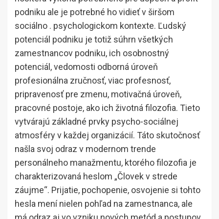
podniku ale je potrebné ho vidieť v širšom
sociálno . psychologickom kontexte. Ľudský
potenciál podniku je totiž súhrn všetkých
zamestnancov podniku, ich osobnostný
potenciál, vedomosti odborná úroveň
profesionálna zručnosť, viac profesnosť,
pripravenosť pre zmenu, motivačná úroveň,
pracovné postoje, ako ich životná filozofia. Tieto
vytvárajú základné prvky psycho-sociálnej
atmosféry v každej organizácií. Táto skutočnosť
našla svoj odraz v modernom trende
personálneho manažmentu, ktorého filozofia je
charakterizovaná heslom „Človek v strede
záujme“. Prijatie, pochopenie, osvojenie si tohto
hesla mení nielen pohľad na zamestnanca, ale
má odraz aj vo vzniku nových metód a postupov