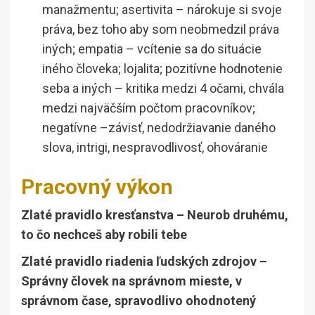
manažmentu; asertivita – nárokuje si svoje
práva, bez toho aby som neobmedzil práva
iných; empatia – vcítenie sa do situácie
iného človeka; lojalita; pozitívne hodnotenie
seba a iných – kritika medzi 4 očami, chvála
medzi najväčším počtom pracovníkov;
negatívne –závisť, nedodržiavanie daného
slova, intrigi, nespravodlivosť, ohováranie
Pracovný výkon
Zlaté pravidlo kresťanstva – Neurob druhému,
to čo nechceš aby robili tebe
Zlaté pravidlo riadenia ľudských zdrojov –
Správny človek na správnom mieste, v
správnom čase, spravodlivo ohodnotený