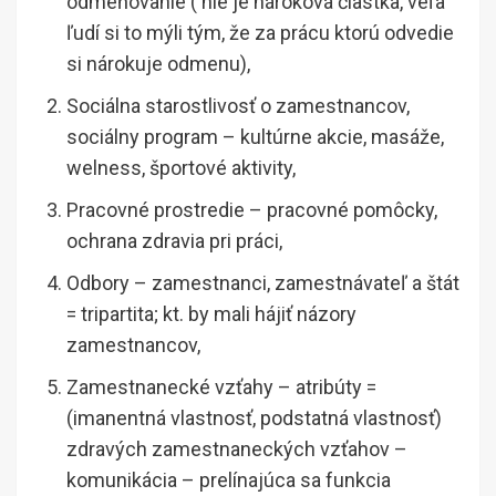
odmeňovanie ( nie je nároková čiastka, veľa
ľudí si to mýli tým, že za prácu ktorú odvedie
si nárokuje odmenu),
Sociálna starostlivosť o zamestnancov,
sociálny program – kultúrne akcie, masáže,
welness, športové aktivity,
Pracovné prostredie – pracovné pomôcky,
ochrana zdravia pri práci,
Odbory – zamestnanci, zamestnávateľ a štát
= tripartita; kt. by mali hájiť názory
zamestnancov,
Zamestnanecké vzťahy – atribúty =
(imanentná vlastnosť, podstatná vlastnosť)
zdravých zamestnaneckých vzťahov –
komunikácia – prelínajúca sa funkcia