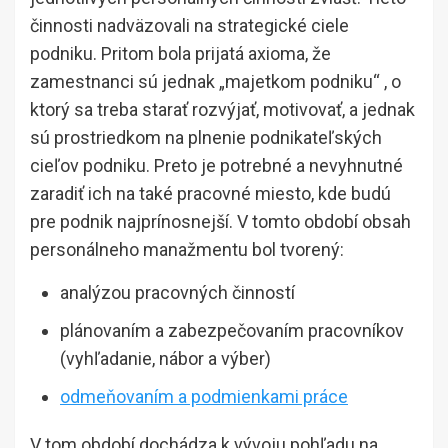
činnosti nadväzovali na strategické ciele
podniku. Pritom bola prijatá axioma, že
zamestnanci sú jednak „majetkom podniku“ , o
ktorý sa treba starať rozvýjať, motivovať, a jednak
sú prostriedkom na plnenie podnikateľských
cieľov podniku. Preto je potrebné a nevyhnutné
zaradiť ich na také pracovné miesto, kde budú
pre podnik najprínosnejší. V tomto období obsah
personálneho manažmentu bol tvorený:
analýzou pracovných činností
plánovaním a zabezpečovaním pracovníkov
(vyhľadanie, nábor a výber)
odmeňovaním a podmienkami práce
V tom období dochádza k vývoju pohľadu na