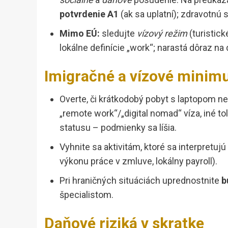
potvrdenie A1
(ak sa uplatní); zdravotnú 
Mimo EÚ:
sledujte
vízový režim
(turistick
lokálne definície „work“; narastá dôraz n
Imigračné a vízové mini
Overte, či krátkodobý pobyt s laptopom n
„remote work“/„digital nomad“ víza, iné t
statusu – podmienky sa líšia.
Vyhnite sa aktivitám, ktoré sa interpretuj
výkonu práce v zmluve, lokálny payroll).
Pri hraničných situáciách uprednostnite
b
špecialistom.
Daňové riziká v skratke