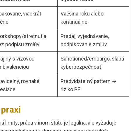
pakovane, viackrát
Väčšina roku alebo
očne
kontinuálne
orkshopy/stretnutia
Predaj, vyjednávanie,
ez podpisu zmlúv
podpisovanie zmlúv
ajiny s vízovou
Sanctioned/embargo, slabá
mbivalenciou
kyberbezpečnosť
avidelný, rovnaké
Predvídateľný pattern →
esiace
riziko PE
 praxi
limity; práca v inom štáte je legálna, ale vyžaduje
ie príslušnosti k domácej sociálnej sieti slúži