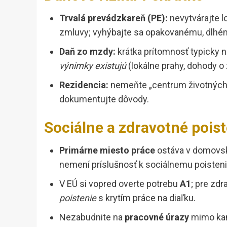
Trvalá prevádzkareň (PE):
nevytvárajte l
zmluvy; vyhýbajte sa opakovanému, dlhém
Daň zo mzdy:
krátka prítomnosť typicky ne
výnimky existujú
(lokálne prahy, dohody o
Rezidencia:
nemeňte „centrum životných z
dokumentujte dôvody.
Sociálne a zdravotné pois
Primárne miesto práce
ostáva v domovskej
nemení príslušnosť k sociálnemu poisteni
V EÚ si vopred overte potrebu
A1
; pre zdr
poistenie
s krytím práce na diaľku.
Nezabudnite na
pracovné úrazy
mimo kanc