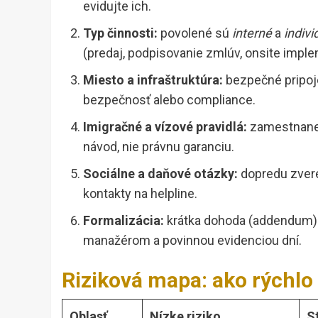
evidujte ich.
Typ činnosti:
povolené sú
interné
a
indivi
(predaj, podpisovanie zmlúv, onsite imple
Miesto a infraštruktúra:
bezpečné pripoje
bezpečnosť alebo compliance.
Imigračné a vízové pravidlá:
zamestnanec
návod, nie právnu garanciu.
Sociálne a daňové otázky:
dopredu zvere
kontakty na helpline.
Formalizácia:
krátka dohoda (addendum)
manažérom a povinnou evidenciou dní.
Riziková mapa: ako rýchlo
Oblasť
Nízke riziko
S