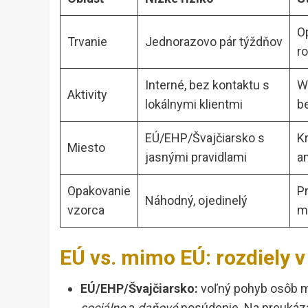
O
Trvanie
Jednorazovo pár týždňov
r
Interné, bez kontaktu s
W
Aktivity
lokálnymi klientmi
b
EÚ/EHP/Švajčiarsko s
Kr
Miesto
jasnými pravidlami
a
Opakovanie
Pr
Náhodný, ojedinelý
vzorca
m
EÚ vs. mimo EÚ: rozdiely v
EÚ/EHP/Švajčiarsko:
voľný pohyb osôb má 
sociálne
a
daňové
posúdenie. Na preukázan