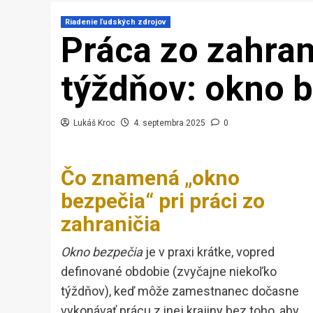
Riadenie ľudských zdrojov
Práca zo zahran
týždňov: okno 
Lukáš Kroc
4. septembra 2025
0
Čo znamená „okno
bezpečia“ pri práci zo
zahraničia
Okno bezpečia
je v praxi krátke, vopred
definované obdobie (zvyčajne niekoľko
týždňov), keď môže zamestnanec dočasne
vykonávať prácu z inej krajiny bez toho, aby