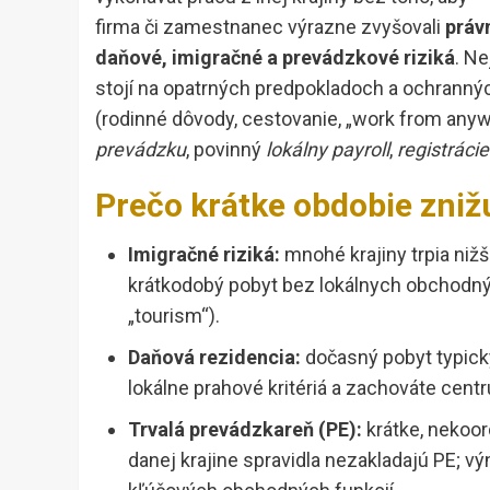
firma či zamestnanec výrazne zvyšovali
práv
daňové, imigračné a prevádzkové riziká
. Ne
stojí na opatrných predpokladoch a ochranný
(rodinné dôvody, cestovanie, „work from anyw
prevádzku
, povinný
lokálny payroll
,
registráci
Prečo krátke obdobie znižu
Imigračné riziká:
mnohé krajiny trpia niž
krátkodobý pobyt bez lokálnych obchodných
„tourism“).
Daňová rezidencia:
dočasný pobyt typick
lokálne prahové kritériá a zachováte cen
Trvalá prevádzkareň (PE):
krátke, nekoor
danej krajine spravidla nezakladajú PE; 