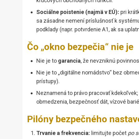
kľúčových obchodných funkcií.
Sociálne poistenie (najmä v EÚ):
pri krá
sa zásadne nemení príslušnosť k systému 
podklady (napr. potvrdenie A1, ak sa uplatn
Čo „okno bezpečia“ nie je
Nie je to
garancia
, že nevzniknú povinnost
Nie je to „digitálne nomádstvo“ bez obme
prístupy).
Neznamená to právo pracovať kdekoľvek; 
obmedzenia, bezpečnosť dát, vízové barié
Pilóny bezpečného nastav
Trvanie a frekvencia:
limitujte počet
po s