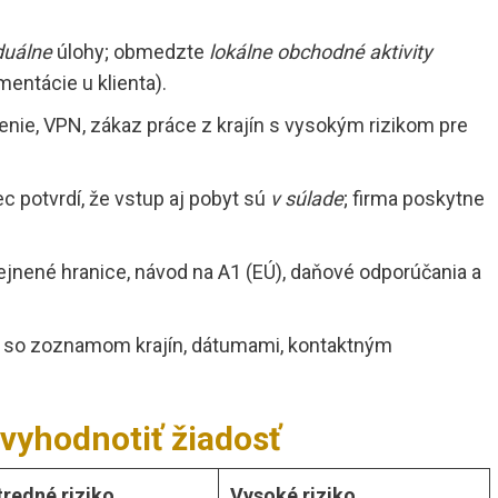
duálne
úlohy; obmedzte
lokálne obchodné aktivity
mentácie u klienta).
nie, VPN, zákaz práce z krajín s vysokým rizikom pre
 potvrdí, že vstup aj pobyt sú
v súlade
; firma poskytne
jnené hranice, návod na A1 (EÚ), daňové odporúčania a
 so zoznamom krajín, dátumami, kontaktným
 vyhodnotiť žiadosť
tredné riziko
Vysoké riziko