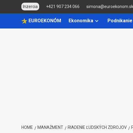
Skip
Inzercia
+421 907 234 066
simona@euroekonom.s
to
content
EUROEKONÓM
Ekonomika
Podnikanie
HOME
MANAŽMENT
RIADENIE ĽUDSKÝCH ZDROJOV