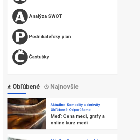
Analýza SWOT
Podnikateľský plán
Častušky
Obľúbené
Najnovšie
Aktuálne
Komodity a deriváty
Obľúbené
Odporúčame
Meď: Cena medi, grafy a
online kurz medi