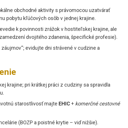
okálne obchodné aktivity s právomocou uzatvárať
u pobytu kľúčových osôb v jednej krajine.
vedie k povinnosti zrážok v hostiteľskej krajine, ale
 zamedzení dvojitého zdanenia, špecifické profesie).
áujmov“; evidujte dni strávené v cudzine a
tenie
 krajine; pri krátkej práci z cudziny sa spravidla
u.
avotnú starostlivosť majte
EHIC
+
komerčné cestovné
elárie (BOZP a poistné krytie – viď nižšie).