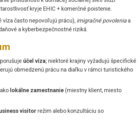
starostlivosť kryje EHIC + komerčné poistenie.
é víza často nepovoľujú prácu),
imigračné povolenia
a
a daňové a kyberbezpečnostné riziká.
mum
eporušuje
účel víza
; niektoré krajiny vyžadujú špecifické
olerujú obmedzenú prácu na diaľku v rámci turistického
ú ako
lokálne zamestnanie
(miestny klient, miesto
usiness visitor
režim alebo konzultáciu so