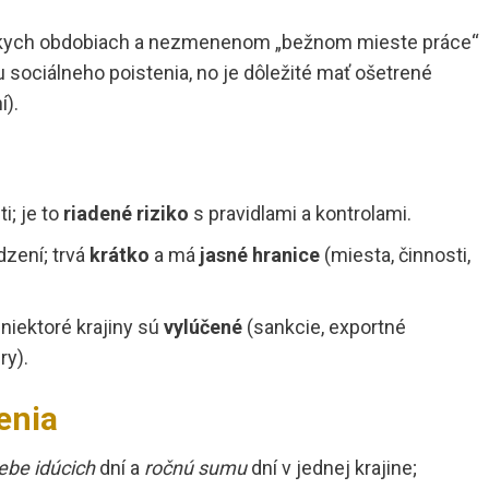
tkych obdobiach a nezmenenom „bežnom mieste práce“
sociálneho poistenia, no je dôležité mať ošetrené
í).
i; je to
riadené riziko
s pravidlami a kontrolami.
dzení; trvá
krátko
a má
jasné hranice
(miesta, činnosti,
niektoré krajiny sú
vylúčené
(sankcie, exportné
ry).
enia
ebe idúcich
dní a
ročnú sumu
dní v jednej krajine;