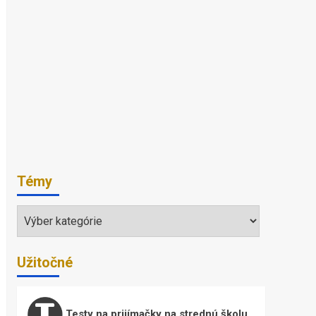
Témy
Témy
Užitočné
Testy na prijímačky na strednú školu