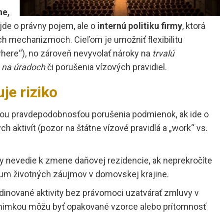
ne,
jde o právny pojem, ale o
internú politiku firmy
, ktorá
ch mechanizmoch. Cieľom je umožniť flexibilitu
here“), no zároveň nevyvolať nároky na
trvalú
e na úradoch
či porušenia vízových pravidiel.
je riziko
šou pravdepodobnosťou porušenia podmienok, ak ide o
 aktivít (pozor na štátne vízové pravidlá a „work“ vs.
y nevedie k zmene daňovej rezidencie, ak neprekročíte
trum životných záujmov v domovskej krajine.
dinované aktivity bez právomoci uzatvárať zmluvy v
výnimkou môžu byť opakované vzorce alebo prítomnosť