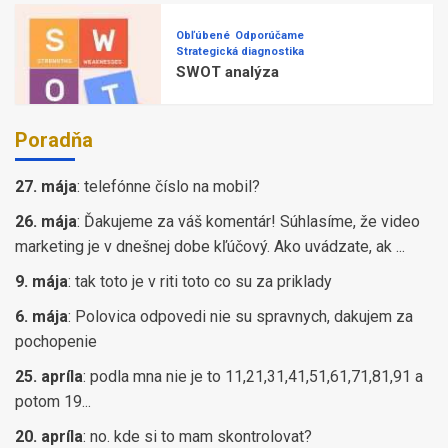
Obľúbené
Odporúčame
Strategická diagnostika
SWOT analýza
Poradňa
27. mája
:
telefónne číslo na mobil?
26. mája
:
Ďakujeme za váš komentár! Súhlasíme, že video
marketing je v dnešnej dobe kľúčový. Ako uvádzate, ak ...
9. mája
:
tak toto je v riti toto co su za priklady
6. mája
:
Polovica odpovedi nie su spravnych, dakujem za
pochopenie
25. apríla
:
podla mna nie je to 11,21,31,41,51,61,71,81,91 a
potom 19...
20. apríla
:
no. kde si to mam skontrolovat?