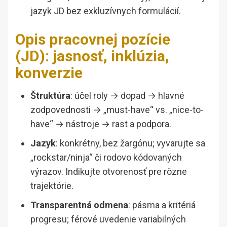
jazyk JD bez exkluzívnych formulácií.
Opis pracovnej pozície
(JD): jasnosť, inklúzia,
konverzie
Štruktúra
: účel roly → dopad → hlavné
zodpovednosti → „must-have“ vs. „nice-to-
have“ → nástroje → rast a podpora.
Jazyk
: konkrétny, bez žargónu; vyvarujte sa
„rockstar/ninja“ či rodovo kódovaných
výrazov. Indikujte otvorenosť pre rôzne
trajektórie.
Transparentná odmena
: pásma a kritériá
progresu; férové uvedenie variabilných