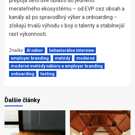
prepoja tieto dve oblasti do jedného
merateľného ekosystému – od EVP cez obsah a
kanály až po spravodlivý výber a onboarding –
získajú trvalú výhodu v boji o talenty a stabilnejší
rast výkonnosti.
Značky:
AI nábor
behaviorálne interview
employer branding
metódy
moderné
moderné metódy náboru a employer branding
onboarding
testing
Ďalšie články