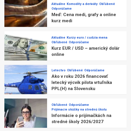
Aktuálne
Komodity a deriváty
Obľúbené
Odporúčame
Meď: Cena medi, grafy a online
kurz medi
Aktuálne
Kurzy euro / cudzia mena
Obľúbené
Odporúčame
Kurz EUR / USD – americký dolár
online
Letectvo
Obľúbené
Odporúčame
Ako v roku 2026 financovať
letecký výcvik pilota vrtuľníka
PPL(H) na Slovensku
Obľúbené
Odporúčame
Prijímacie skúšky na strednú školu
Informácie o prijímačkách na
stredné školy 2026/2027