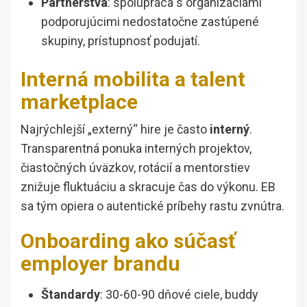
Partnerstvá
: spolupráca s organizáciami
podporujúcimi nedostatočne zastúpené
skupiny, prístupnosť podujatí.
Interná mobilita a talent
marketplace
Najrýchlejší „externý“ hire je často
interný
.
Transparentná ponuka interných projektov,
čiastočných úväzkov, rotácií a mentorstiev
znižuje fluktuáciu a skracuje čas do výkonu. EB
sa tým opiera o autentické príbehy rastu zvnútra.
Onboarding ako súčasť
employer brandu
Štandardy
: 30-60-90 dňové ciele, buddy