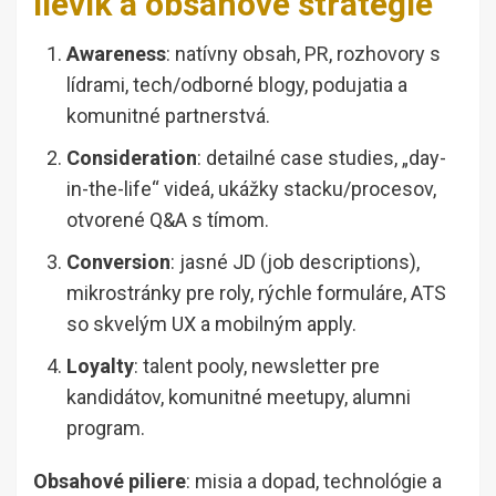
lievik a obsahové stratégie
Awareness
: natívny obsah, PR, rozhovory s
lídrami, tech/odborné blogy, podujatia a
komunitné partnerstvá.
Consideration
: detailné case studies, „day-
in-the-life“ videá, ukážky stacku/procesov,
otvorené Q&A s tímom.
Conversion
: jasné JD (job descriptions),
mikrostránky pre roly, rýchle formuláre, ATS
so skvelým UX a mobilným apply.
Loyalty
: talent pooly, newsletter pre
kandidátov, komunitné meetupy, alumni
program.
Obsahové piliere
: misia a dopad, technológie a