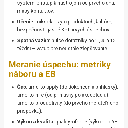
systém, prístup k nástrojom od prvého dňa,
mapy kontaktov.
Učenie
: mikro-kurzy o produktoch, kultúre,
bezpečnosti; jasné KPI prvých úspechov.
Spätná väzba
: pulse dotazníky po 1., 4. a 12.
týždni – vstup pre neustále zlepšovanie.
Meranie úspechu: metriky
náboru a EB
Čas
: time-to-apply (do dokončenia prihlášky),
time-to-hire (od prihlášky po akceptáciu),
time-to-productivity (do prvého merateľného
príspevku).
Výkon a kvalita
: quality-of-hire (výkon po 6–