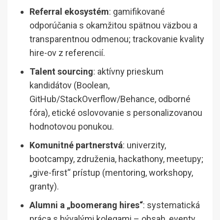
Referral ekosystém
: gamifikované
odporúčania s okamžitou spätnou väzbou a
transparentnou odmenou; trackovanie kvality
hire-ov z referencií.
Talent sourcing
: aktívny prieskum
kandidátov (Boolean,
GitHub/StackOverflow/Behance, odborné
fóra), etické oslovovanie s personalizovanou
hodnotovou ponukou.
Komunitné partnerstvá
: univerzity,
bootcampy, združenia, hackathony, meetupy;
„give-first“ prístup (mentoring, workshopy,
granty).
Alumni a „boomerang hires“
: systematická
práca s bývalými kolegami – obsah, eventy,