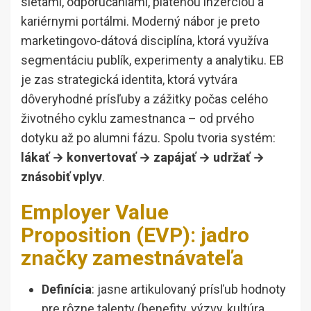
sieťami, odporúčaniami, platenou inzerciou a
kariérnymi portálmi. Moderný nábor je preto
marketingovo-dátová disciplína, ktorá využíva
segmentáciu publík, experimenty a analytiku. EB
je zas strategická identita, ktorá vytvára
dôveryhodné prísľuby a zážitky počas celého
životného cyklu zamestnanca – od prvého
dotyku až po alumni fázu. Spolu tvoria systém:
lákať → konvertovať → zapájať → udržať →
znásobiť vplyv
.
Employer Value
Proposition (EVP): jadro
značky zamestnávateľa
Definícia
: jasne artikulovaný prísľub hodnoty
pre rôzne talenty (benefity, výzvy, kultúra,