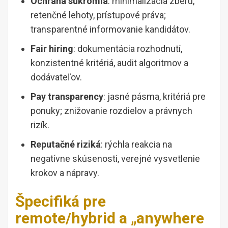
Ochrana súkromia
: minimalizácia zberu,
retenčné lehoty, prístupové práva;
transparentné informovanie kandidátov.
Fair hiring
: dokumentácia rozhodnutí,
konzistentné kritériá, audit algoritmov a
dodávateľov.
Pay transparency
: jasné pásma, kritériá pre
ponuky; znižovanie rozdielov a právnych
rizík.
Reputačné riziká
: rýchla reakcia na
negatívne skúsenosti, verejné vysvetlenie
krokov a nápravy.
Špecifiká pre
remote/hybrid a „anywhere