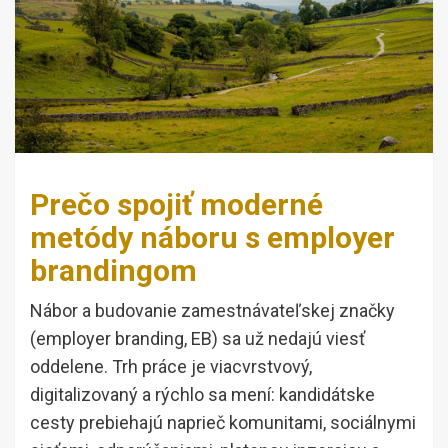
Prečo spojiť moderné
metódy náboru s employer
brandingom
Nábor a budovanie zamestnávateľskej značky
(employer branding, EB) sa už nedajú viesť
oddelene. Trh práce je viacvrstvový,
digitalizovaný a rýchlo sa mení: kandidátske
cesty prebiehajú naprieč komunitami, sociálnymi