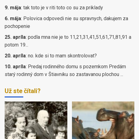
9. mája
:
tak toto je v riti toto co su za priklady
6. mája
:
Polovica odpovedi nie su spravnych, dakujem za
pochopenie
25. apríla
:
podla mna nie je to 11,21,31,41,51,61,71,81,91 a
potom 19...
20. apríla
:
no. kde si to mam skontrolovat?
10. apríla
:
Predaj rodinného domu s pozemkom Predám
starý rodinný dom v Štiavniku so zastavanou plochou ...
Už ste čítali?