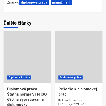
Značky:
diplomová práca
manažment
Ďalšie články
Diplomová práca
Diplomová práca
Diplomová práca –
Rešerše k diplomovej
Štátna norma STN ISO
práci
690 na vypracovanie
EuroEkonóm.sk
diplomovky
13. mája 2024
0