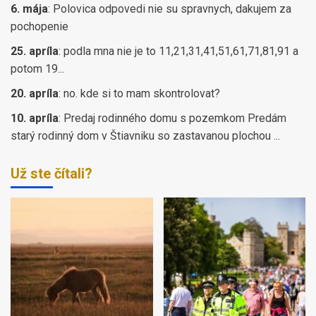
6. mája
:
Polovica odpovedi nie su spravnych, dakujem za
pochopenie
25. apríla
:
podla mna nie je to 11,21,31,41,51,61,71,81,91 a
potom 19...
20. apríla
:
no. kde si to mam skontrolovat?
10. apríla
:
Predaj rodinného domu s pozemkom Predám
starý rodinný dom v Štiavniku so zastavanou plochou ...
Už ste čítali?