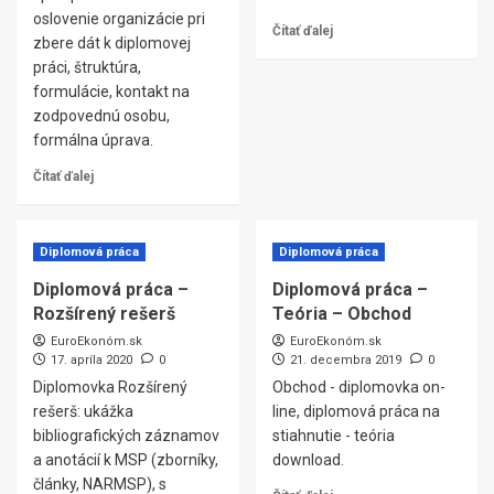
oslovenie organizácie pri
Čítať ďalej
zbere dát k diplomovej
práci, štruktúra,
formulácie, kontakt na
zodpovednú osobu,
formálna úprava.
Čítať ďalej
Diplomová práca
Diplomová práca
Diplomová práca –
Diplomová práca –
Rozšírený rešerš
Teória – Obchod
EuroEkonóm.sk
EuroEkonóm.sk
17. apríla 2020
0
21. decembra 2019
0
Diplomovka Rozšírený
Obchod - diplomovka on-
rešerš: ukážka
line, diplomová práca na
bibliografických záznamov
stiahnutie - teória
a anotácií k MSP (zborníky,
download.
články, NARMSP), s