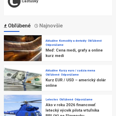
Častušky
Obľúbené
Najnovšie
Aktuálne
Komodity a deriváty
Obľúbené
Odporúčame
Meď: Cena medi, grafy a online
kurz medi
Aktuálne
Kurzy euro / cudzia mena
Obľúbené
Odporúčame
Kurz EUR / USD – americký dolár
online
Letectvo
Obľúbené
Odporúčame
Ako v roku 2026 financovať
letecký výcvik pilota vrtuľníka
PPL(H) na Slovensku