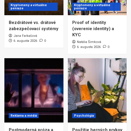
Kryptomeny a virtuálne
Kryptomeny a virtuálne
peniaze
peniaze
Bezdrátové vs. drátové
Proof of identity
zabezpečovací systémy
(overenie identity) a
KYC
Jana Farkašová
6. augusta 2026
0
Natália Šimková
6. augusta 2026
0
Reklama a médiá
Psychológia
Postmoderná próza a
Použitie herných prvkov