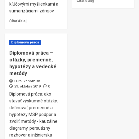
Čítať ďalej
kľúčovými myšlienkami a
sumarizáciami zdrojov.
Čítať ďalej
Diplomová práca
Diplomová práca –
otázky, premenné,
hypotézy a vedecké
metódy
EuroEkonóm.sk
29. októbra 2019
0
Diplomová práca: ako
stavať výskumné otázky,
definovať premenné a
hypotézy MSP podpôr a
zvoliť metódy - kauzálne
diagramy, persuázny
rozhovor a inžinierska