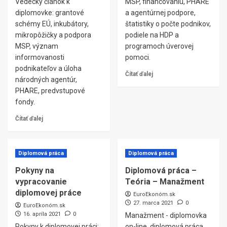
Vedecký článok k
MSP, financovaniu, PHARE
diplomovke: grantové
a agentúrnej podpore,
schémy EÚ, inkubátory,
štatistiky o počte podnikov,
mikropôžičky a podpora
podiele na HDP a
MSP, význam
programoch úverovej
informovanosti
pomoci.
podnikateľov a úloha
Čítať ďalej
národných agentúr,
PHARE, predvstupové
fondy.
Čítať ďalej
Diplomová práca
Diplomová práca
Pokyny na
Diplomová práca –
vypracovanie
Teória – Manažment
diplomovej práce
EuroEkonóm.sk
27. marca 2021
0
EuroEkonóm.sk
16. apríla 2021
0
Manažment - diplomovka
Pokyny k diplomovej práci:
on-line, diplomová práca