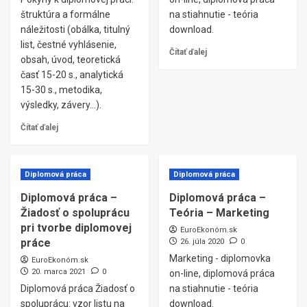
štruktúra a formálne
na stiahnutie - teória
náležitosti (obálka, titulný
download.
list, čestné vyhlásenie,
Čítať ďalej
obsah, úvod, teoretická
časť 15-20 s., analytická
15-30 s., metodika,
výsledky, závery…).
Čítať ďalej
Diplomová práca
Diplomová práca
Diplomová práca –
Diplomová práca –
Žiadosť o spoluprácu
Teória – Marketing
pri tvorbe diplomovej
EuroEkonóm.sk
práce
26. júla 2020
0
Marketing - diplomovka
EuroEkonóm.sk
20. marca 2021
0
on-line, diplomová práca
Diplomová práca Žiadosť o
na stiahnutie - teória
spoluprácu: vzor listu na
download.