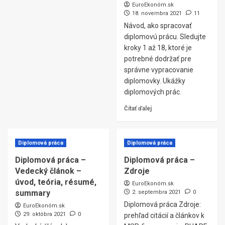
EuroEkonóm.sk
18. novembra 2021
11
Návod, ako spracovať
diplomovú prácu. Sledujte
kroky 1 až 18, ktoré je
potrebné dodržať pre
správne vypracovanie
diplomovky. Ukážky
diplomových prác.
Čítať ďalej
Diplomová práca
Diplomová práca
Diplomová práca –
Diplomová práca –
Vedecký článok –
Zdroje
úvod, teória, résumé,
EuroEkonóm.sk
summary
2. septembra 2021
0
Diplomová práca Zdroje:
EuroEkonóm.sk
29. októbra 2021
0
prehľad citácií a článkov k