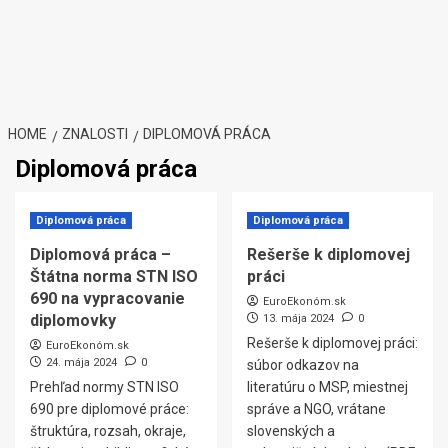
HOME
ZNALOSTI
DIPLOMOVÁ PRÁCA
Diplomová práca
Diplomová práca
Diplomová práca
Diplomová práca –
Rešerše k diplomovej
Štátna norma STN ISO
práci
690 na vypracovanie
EuroEkonóm.sk
diplomovky
13. mája 2024
0
Rešerše k diplomovej práci:
EuroEkonóm.sk
24. mája 2024
0
súbor odkazov na
Prehľad normy STN ISO
literatúru o MSP, miestnej
690 pre diplomové práce:
správe a NGO, vrátane
štruktúra, rozsah, okraje,
slovenských a