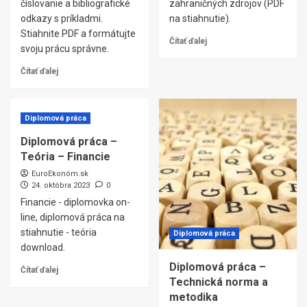
číslovanie a bibliografické
zahraničných zdrojov (PDF
odkazy s príkladmi.
na stiahnutie).
Stiahnite PDF a formátujte
Čítať ďalej
svoju prácu správne.
Čítať ďalej
Diplomová práca
Diplomová práca –
Teória – Financie
EuroEkonóm.sk
24. októbra 2023
0
Financie - diplomovka on-
line, diplomová práca na
stiahnutie - teória
Diplomová práca
download.
Diplomová práca –
Čítať ďalej
Technická norma a
metodika