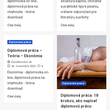
diplomovka on-line,
štruktúra kapitol, citovanie
diplomová práca na
a praktické tipy k písaniu,
stiahnutie - teória
vrátane odporúčaní pre
download.
literatúru a prílohy.
Čítať ďalej
Čítať ďalej
Diplomová práca
Diplomová práca –
Teória – Ekonómia
EuroEkonóm.sk
26. novembra 2022
0
Ekonómia - diplomovka on-
line, diplomová práca na
stiahnutie - teória
Diplomová práca
download.
Diplomová práca: 18
Čítať ďalej
krokov, ako napísať
diplomovú prácu