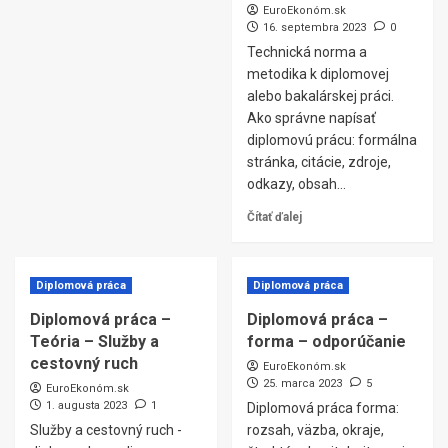
EuroEkonóm.sk
16. septembra 2023
0
Technická norma a
metodika k diplomovej
alebo bakalárskej práci.
Ako správne napísať
diplomovú prácu: formálna
stránka, citácie, zdroje,
odkazy, obsah...
Čítať ďalej
Diplomová práca
Diplomová práca
Diplomová práca –
Diplomová práca –
Teória – Služby a
forma – odporúčanie
cestovný ruch
EuroEkonóm.sk
25. marca 2023
5
EuroEkonóm.sk
1. augusta 2023
1
Diplomová práca forma:
Služby a cestovný ruch -
rozsah, väzba, okraje,