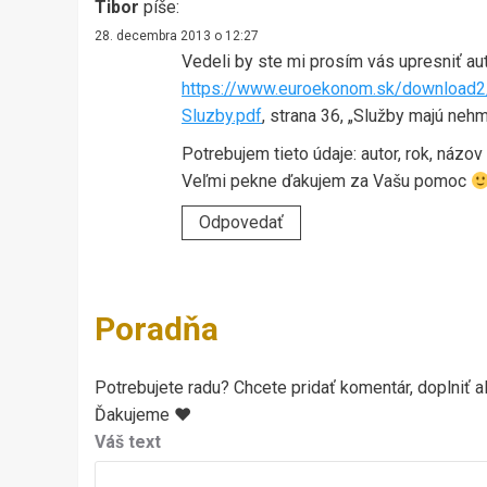
Tibor
píše:
28. decembra 2013 o 12:27
Vedeli by ste mi prosím vás upresniť aut
https://www.euroekonom.sk/download2/
Sluzby.pdf
, strana 36, „Služby majú ne
Potrebujem tieto údaje: autor, rok, názov
Veľmi pekne ďakujem za Vašu pomoc
Odpovedať
Poradňa
Potrebujete radu? Chcete pridať komentár, doplniť al
Ďakujeme ♥
Váš text