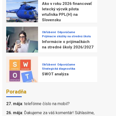
Ako v roku 2026 financovať
letecký výcvik pilota
vrtuľníka PPL(H) na
Slovensku
Obľúbené
Odporúčame
Prijímacie skúšky na strednú školu
Informácie o prijímačkách
na stredné školy 2026/2027
Obľúbené
Odporúčame
Strategická diagnostika
SWOT analýza
Poradňa
27. mája
:
telefónne číslo na mobil?
26. mája
:
Ďakujeme za váš komentár! Súhlasíme,