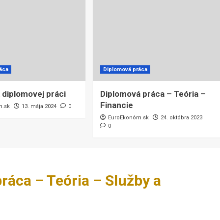
áca
Diplomová práca
 diplomovej práci
Diplomová práca – Teória –
Financie
m.sk
13. mája 2024
0
EuroEkonóm.sk
24. októbra 2023
0
ráca – Teória – Služby a