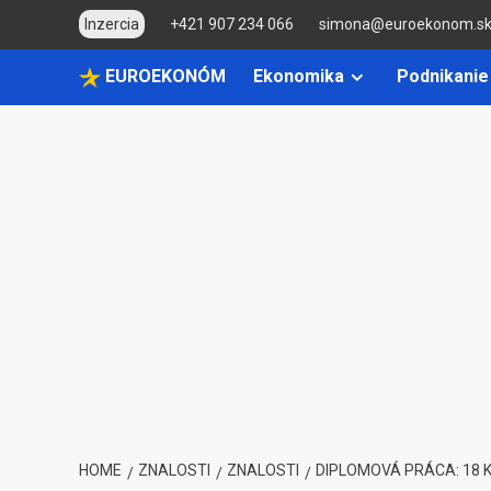
Skip
Inzercia
+421 907 234 066
simona@euroekonom.s
to
content
EUROEKONÓM
Ekonomika
Podnikanie
HOME
ZNALOSTI
ZNALOSTI
DIPLOMOVÁ PRÁCA: 18 