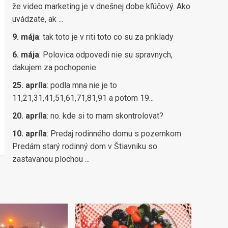
že video marketing je v dnešnej dobe kľúčový. Ako
uvádzate, ak ...
9. mája
:
tak toto je v riti toto co su za priklady
6. mája
:
Polovica odpovedi nie su spravnych,
dakujem za pochopenie
25. apríla
:
podla mna nie je to
11,21,31,41,51,61,71,81,91 a potom 19...
20. apríla
:
no. kde si to mam skontrolovat?
10. apríla
:
Predaj rodinného domu s pozemkom
Predám starý rodinný dom v Štiavniku so
zastavanou plochou ...