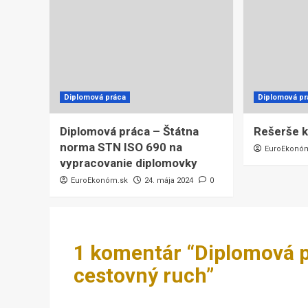
Diplomová práca
Diplomová pr
Diplomová práca – Štátna
Rešerše k
norma STN ISO 690 na
EuroEkonó
vypracovanie diplomovky
EuroEkonóm.sk
24. mája 2024
0
1 komentár “
Diplomová p
cestovný ruch
”