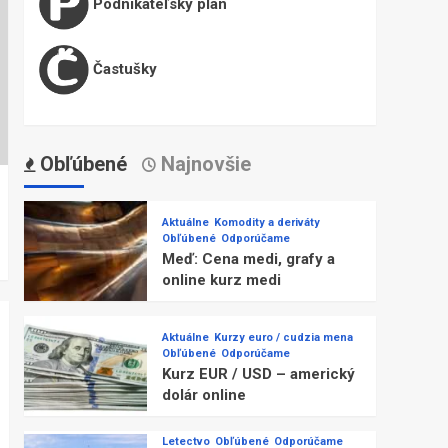
Podnikateľský plán
Častušky
Obľúbené
Najnovšie
Aktuálne
Komodity a deriváty
Obľúbené
Odporúčame
Meď: Cena medi, grafy a
online kurz medi
Aktuálne
Kurzy euro / cudzia mena
Obľúbené
Odporúčame
Kurz EUR / USD – americký
dolár online
Letectvo
Obľúbené
Odporúčame