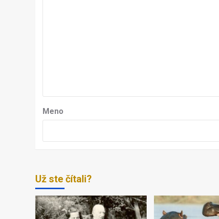
Meno
Už ste čítali?