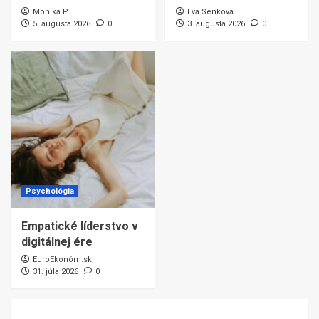
Monika P.
Eva Senková
5. augusta 2026
0
3. augusta 2026
0
Psychológia
Empatické líderstvo v
digitálnej ére
EuroEkonóm.sk
31. júla 2026
0