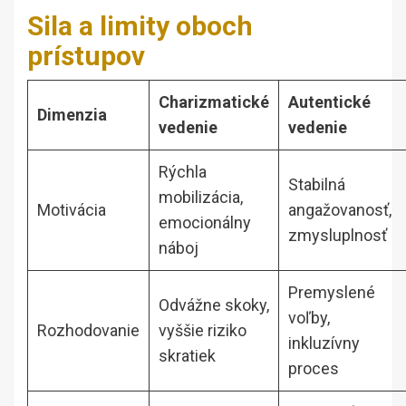
Sila a limity oboch
prístupov
Charizmatické
Autentické
Dimenzia
vedenie
vedenie
Rýchla
Stabilná
mobilizácia,
Motivácia
angažovanosť,
emocionálny
zmysluplnosť
náboj
Premyslené
Odvážne skoky,
voľby,
Rozhodovanie
vyššie riziko
inkluzívny
skratiek
proces