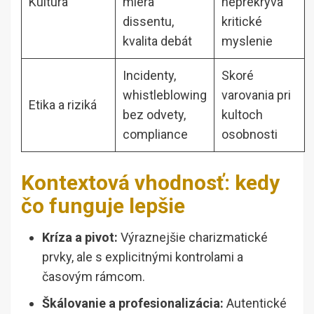
Kultúra
miera
neprekrýva
dissentu,
kritické
kvalita debát
myslenie
Incidenty,
Skoré
whistleblowing
varovania pri
Etika a riziká
bez odvety,
kultoch
compliance
osobnosti
Kontextová vhodnosť: kedy
čo funguje lepšie
Kríza a pivot:
Výraznejšie charizmatické
prvky, ale s explicitnými kontrolami a
časovým rámcom.
Škálovanie a profesionalizácia:
Autentické