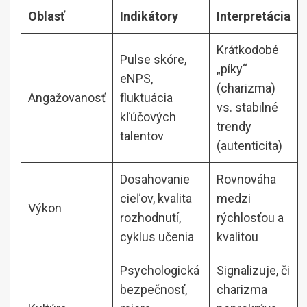
Oblasť
Indikátory
Interpretácia
Krátkodobé
Pulse skóre,
„píky“
eNPS,
(charizma)
Angažovanosť
fluktuácia
vs. stabilné
kľúčových
trendy
talentov
(autenticita)
Dosahovanie
Rovnováha
cieľov, kvalita
medzi
Výkon
rozhodnutí,
rýchlosťou a
cyklus učenia
kvalitou
Psychologická
Signalizuje, či
bezpečnosť,
charizma