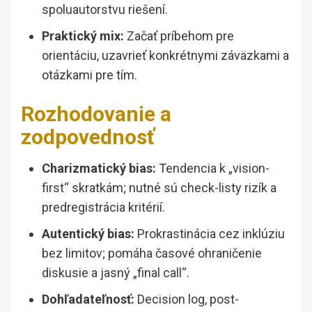
spoluautorstvu riešení.
Praktický mix:
Začať príbehom pre
orientáciu, uzavrieť konkrétnymi záväzkami a
otázkami pre tím.
Rozhodovanie a
zodpovednosť
Charizmatický bias:
Tendencia k „vision-
first“ skratkám; nutné sú check-listy rizík a
predregistrácia kritérií.
Autentický bias:
Prokrastinácia cez inklúziu
bez limitov; pomáha časové ohraničenie
diskusie a jasný „final call“.
Dohľadateľnosť:
Decision log, post-