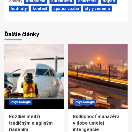
Značky:
adaptácia
autenticita
charizma
dopad
hodnoty
kontext
spätná väzba
štýly vedenia
Ďalšie články
Psychológia
Psychológia
Rozdiel medzi
Budúcnosť manažéra
tradičným a agilným
v dobe umelej
riadením
inteligencie