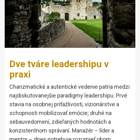
Dve tváre leadershipu v
praxi
Charizmatické a autentické vedenie patria medzi
najdiskutovanejšie paradigmy leadershipu. Prvé
stavia na osobnej príťažlivosti, vizionárstve a
schopnosti mobilizovať emócie; druhé na
sebauvedomení, zdieľaných hodnotách a
konzistentnom správaní. Manažér – líder a
mentor – dnes potrebuje rozumieť obom