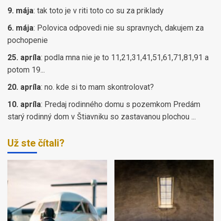
9. mája
:
tak toto je v riti toto co su za priklady
6. mája
:
Polovica odpovedi nie su spravnych, dakujem za
pochopenie
25. apríla
:
podla mna nie je to 11,21,31,41,51,61,71,81,91 a
potom 19...
20. apríla
:
no. kde si to mam skontrolovat?
10. apríla
:
Predaj rodinného domu s pozemkom Predám
starý rodinný dom v Štiavniku so zastavanou plochou ...
Už ste čítali?