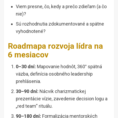
Viem presne, čo, kedy a prečo zdieľam (a čo
nie)?
Sú rozhodnutia zdokumentované a spätne
vyhodnotené?
Roadmapa rozvoja lídra na
6 mesiacov
0–30 dní:
Mapovanie hodnôt, 360° spätná
väzba, definícia osobného leadership
prehlásenia.
30–90 dní:
Nácvik charizmatickej
prezentácie vízie, zavedenie decision logu a
„red team“ rituálu.
90–180 dní:
Formalizácia mentorských