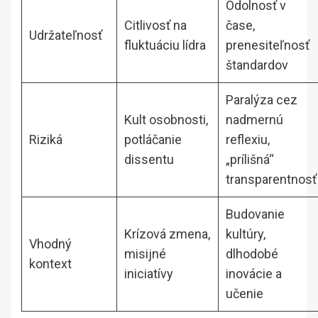
Odolnosť v
Citlivosť na
čase,
Udržateľnosť
fluktuáciu lídra
prenesiteľnosť
štandardov
Paralýza cez
Kult osobnosti,
nadmernú
Riziká
potláčanie
reflexiu,
dissentu
„prílišná“
transparentnosť
Budovanie
Krízová zmena,
kultúry,
Vhodný
misijné
dlhodobé
kontext
iniciatívy
inovácie a
učenie