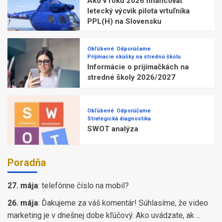
Ako v roku 2026 financovať
letecký výcvik pilota vrtuľníka
PPL(H) na Slovensku
Obľúbené
Odporúčame
Prijímacie skúšky na strednú školu
Informácie o prijímačkách na
stredné školy 2026/2027
Obľúbené
Odporúčame
Strategická diagnostika
SWOT analýza
Poradňa
27. mája
:
telefónne číslo na mobil?
26. mája
:
Ďakujeme za váš komentár! Súhlasíme, že video
marketing je v dnešnej dobe kľúčový. Ako uvádzate, ak ...