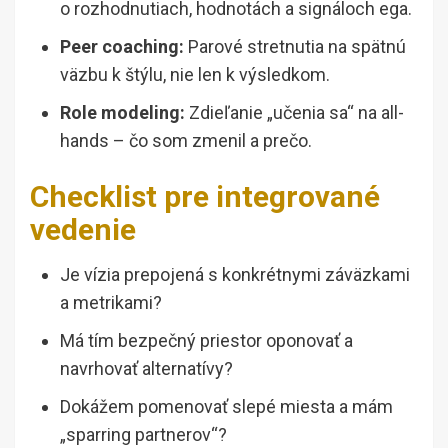
o rozhodnutiach, hodnotách a signáloch ega.
Peer coaching:
Parové stretnutia na spätnú
väzbu k štýlu, nie len k výsledkom.
Role modeling:
Zdieľanie „učenia sa“ na all-
hands – čo som zmenil a prečo.
Checklist pre integrované
vedenie
Je vízia prepojená s konkrétnymi záväzkami
a metrikami?
Má tím bezpečný priestor oponovať a
navrhovať alternatívy?
Dokážem pomenovať slepé miesta a mám
„sparring partnerov“?