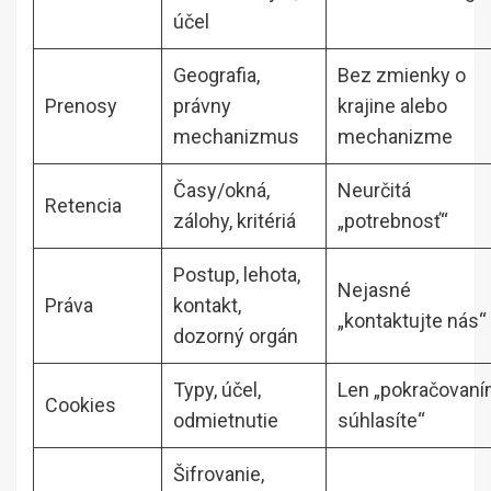
účel
Geografia,
Bez zmienky o
Prenosy
právny
krajine alebo
mechanizmus
mechanizme
Časy/okná,
Neurčitá
Retencia
zálohy, kritériá
„potrebnosť“
Postup, lehota,
Nejasné
Práva
kontakt,
„kontaktujte nás“
dozorný orgán
Typy, účel,
Len „pokračovan
Cookies
odmietnutie
súhlasíte“
Šifrovanie,