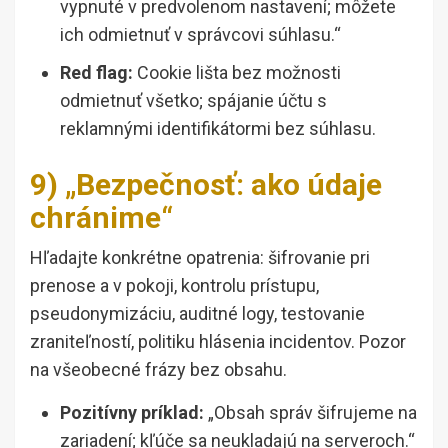
vypnuté v predvolenom nastavení; môžete
ich odmietnuť v správcovi súhlasu.“
Red flag:
Cookie lišta bez možnosti
odmietnuť všetko; spájanie účtu s
reklamnými identifikátormi bez súhlasu.
9) „Bezpečnosť: ako údaje
chránime“
Hľadajte konkrétne opatrenia: šifrovanie pri
prenose a v pokoji, kontrolu prístupu,
pseudonymizáciu, auditné logy, testovanie
zraniteľností, politiku hlásenia incidentov. Pozor
na všeobecné frázy bez obsahu.
Pozitívny príklad:
„Obsah správ šifrujeme na
zariadení; kľúče sa neukladajú na serveroch.“