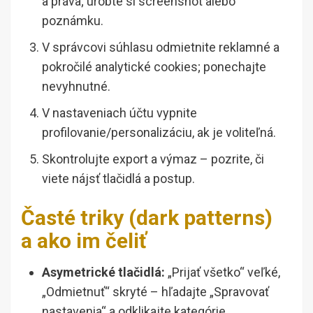
a práva; urobte si screenshot alebo
poznámku.
V správcovi súhlasu odmietnite reklamné a
pokročilé analytické cookies; ponechajte
nevyhnutné.
V nastaveniach účtu vypnite
profilovanie/personalizáciu, ak je voliteľná.
Skontrolujte export a výmaz – pozrite, či
viete nájsť tlačidlá a postup.
Časté triky (dark patterns)
a ako im čeliť
Asymetrické tlačidlá:
„Prijať všetko“ veľké,
„Odmietnuť“ skryté – hľadajte „Spravovať
nastavenia“ a odklikajte kategórie.