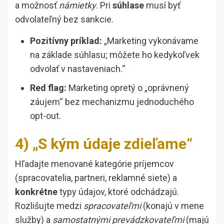
a možnosť
námietky
. Pri
súhlase
musí byť
odvolateľný bez sankcie.
Pozitívny príklad:
„Marketing vykonávame
na základe súhlasu; môžete ho kedykoľvek
odvolať v nastaveniach.“
Red flag:
Marketing opretý o „oprávnený
záujem“ bez mechanizmu jednoduchého
opt-out.
4) „S kým údaje zdieľame“
Hľadajte menované kategórie príjemcov
(spracovatelia, partneri, reklamné siete) a
konkrétne
typy údajov, ktoré odchádzajú.
Rozlišujte medzi
spracovateľmi
(konajú v mene
služby) a
samostatnými prevádzkovateľmi
(majú