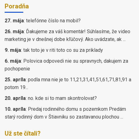
Poradňa
27. mája
:
telefónne číslo na mobil?
26. mája
:
Ďakujeme za váš komentár! Súhlasíme, že video
marketing je v dnešnej dobe kľúčový. Ako uvádzate, ak ...
9. mája
:
tak toto je v riti toto co su za priklady
6. mája
:
Polovica odpovedi nie su spravnych, dakujem za
pochopenie
25. apríla
:
podla mna nie je to 11,21,31,41,51,61,71,81,91 a
potom 19...
20. apríla
:
no. kde si to mam skontrolovat?
10. apríla
:
Predaj rodinného domu s pozemkom Predám
starý rodinný dom v Štiavniku so zastavanou plochou ...
Už ste čítali?