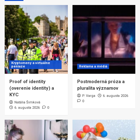
Kryptomeny a virtuálne
peniaze
Reklama a médiá
Proof of identity
Postmoderná próza a
(overenie identity) a
pluralita významov
KYC
P. Varga
6. augusta 2026
0
Natália Šimková
6. augusta 2026
0