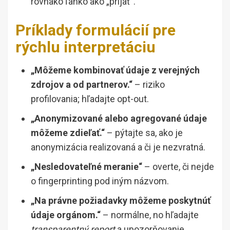
rovnako ľahko ako „prijať“.
Príklady formulácií pre
rýchlu interpretáciu
„Môžeme kombinovať údaje z verejných
zdrojov a od partnerov.“
– riziko
profilovania; hľadajte opt-out.
„Anonymizované alebo agregované údaje
môžeme zdieľať.“
– pýtajte sa, ako je
anonymizácia realizovaná a či je nezvratná.
„Nesledovateľné meranie“
– overte, či nejde
o fingerprinting pod iným názvom.
„Na právne požiadavky môžeme poskytnúť
údaje orgánom.“
– normálne, no hľadajte
transparentný report
a upozorňovanie