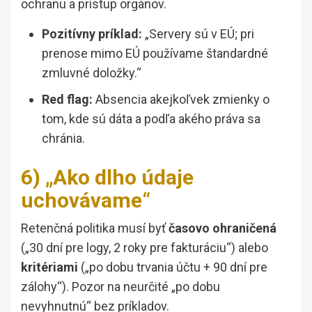
ochranu a prístup orgánov.
Pozitívny príklad:
„Servery sú v EÚ; pri
prenose mimo EÚ používame štandardné
zmluvné doložky.“
Red flag:
Absencia akejkoľvek zmienky o
tom, kde sú dáta a podľa akého práva sa
chránia.
6) „Ako dlho údaje
uchovávame“
Retenčná politika musí byť
časovo ohraničená
(„30 dní pre logy, 2 roky pre fakturáciu“) alebo
kritériami
(„po dobu trvania účtu + 90 dní pre
zálohy“). Pozor na neurčité „po dobu
nevyhnutnú“ bez príkladov.