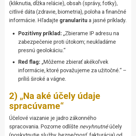
(kliknutia, dĺžka relácie), obsah (správy, fotky),
citlivé dáta (zdravie, biometria), poloha a finančné
informácie. Hľadajte
granularitu
a jasné príklady.
Pozitívny príklad:
„Zbierame IP adresu na
zabezpečenie proti útokom; neukladáme
presnú geolokáciu.“
Red flag:
„Môžeme zbierať akékoľvek
informácie, ktoré považujeme za užitočné.“ –
príliš široké a vágne.
2) „Na aké účely údaje
spracúvame“
Účelové viazanie je jadro zákonného
spracovania. Pozorne odlíšte
nevyhnutné
účely
(poskytnutie služby, bezpečnosť, fakturácia) od