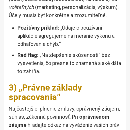
voliteľných
(marketing, personalizácia, výskum).
Účely musia byť konkrétne a zrozumiteľné.
Pozitívny príklad:
„Údaje o používaní
aplikácie agregujeme na meranie výkonu a
odhaľovanie chýb.“
Red flag:
„Na zlepšenie skúsenosti“ bez
vysvetlenia, čo presne to znamená a aké dáta
to zahŕňa.
3) „Právne základy
spracovania“
Najčastejšie: plnenie zmluvy, oprávnený záujem,
súhlas, zákonná povinnosť. Pri
oprávnenom
záujme
hľadajte odkaz na vyváženie vašich práv