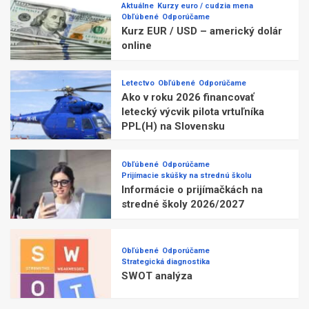
Aktuálne
Kurzy euro / cudzia mena
Obľúbené
Odporúčame
Kurz EUR / USD – americký dolár
online
Letectvo
Obľúbené
Odporúčame
Ako v roku 2026 financovať
letecký výcvik pilota vrtuľníka
PPL(H) na Slovensku
Obľúbené
Odporúčame
Prijímacie skúšky na strednú školu
Informácie o prijímačkách na
stredné školy 2026/2027
Obľúbené
Odporúčame
Strategická diagnostika
SWOT analýza