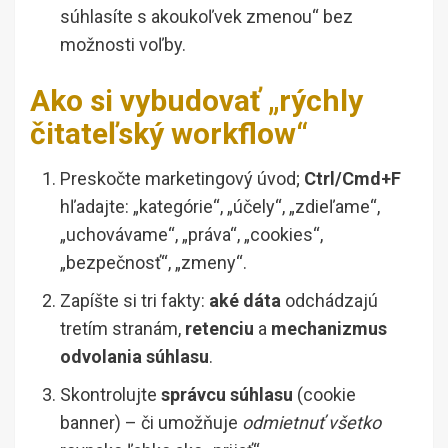
súhlasíte s akoukoľvek zmenou“ bez
možnosti voľby.
Ako si vybudovať „rýchly
čitateľský workflow“
Preskočte marketingový úvod;
Ctrl/Cmd+F
hľadajte: „kategórie“, „účely“, „zdieľame“,
„uchovávame“, „práva“, „cookies“,
„bezpečnosť“, „zmeny“.
Zapíšte si tri fakty:
aké dáta
odchádzajú
tretím stranám,
retenciu
a
mechanizmus
odvolania súhlasu
.
Skontrolujte
správcu súhlasu
(cookie
banner) – či umožňuje
odmietnuť všetko