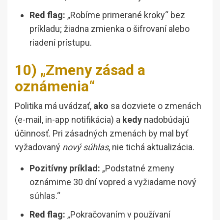
Red flag:
„Robíme primerané kroky“ bez
príkladu; žiadna zmienka o šifrovaní alebo
riadení prístupu.
10) „Zmeny zásad a
oznámenia“
Politika má uvádzať,
ako
sa dozviete o zmenách
(e-mail, in-app notifikácia) a
kedy
nadobúdajú
účinnosť. Pri zásadných zmenách by mal byť
vyžadovaný
nový súhlas
, nie tichá aktualizácia.
Pozitívny príklad:
„Podstatné zmeny
oznámime 30 dní vopred a vyžiadame nový
súhlas.“
Red flag:
„Pokračovaním v používaní