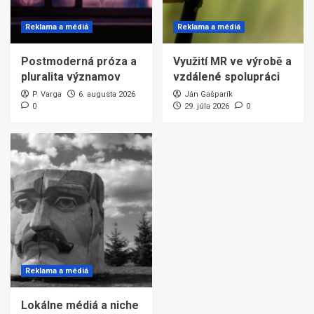
Reklama a médiá
Reklama a médiá
Postmoderná próza a
Využití MR ve výrobě a
pluralita významov
vzdálené spolupráci
P. Varga
6. augusta 2026
Ján Gašparík
0
29. júla 2026
0
Reklama a médiá
Lokálne médiá a niche