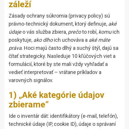
záleží
Zásady ochrany súkromia (privacy policy) sú
právno-technický dokument, ktorý definuje,
aké
údaje
o vás služba zbiera,
prečo
to robí,
komu
ich
poskytuje,
ako dlho
ich uchováva a
aké máte
práva
. Hoci majú často dlhý a suchý štýl, dajú sa
čítať strategicky. Nasleduje 10 kľúčových viet a
formulácií, ktoré by ste mali vždy vyhľadať a
vedieť interpretovať – vrátane príkladov a
varovných signálov.
1) „Aké kategórie údajov
zbierame“
Ide o inventár dát: identifikátory (e-mail, telefón),
technické údaje (IP, cookie ID), údaje o správaní