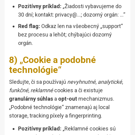
Pozitívny príklad:
„Žiadosti vybavujeme do
30 dní; kontakt: privacy@…; dozorný orgán: …“
Red flag:
Odkaz len na všeobecný „support“
bez procesu a lehôt; chýbajúci dozorný
orgán.
8) „Cookie a podobné
technológie“
Sledujte, či sa používajú
nevyhnutné
,
analytické
,
funkčné
,
reklamné
cookies a či existuje
granulárny súhlas
a
opt-out
mechanizmus.
„Podobné technológie“ znamenajú aj local
storage, tracking píxely a fingerprinting.
Pozitívny príklad:
„Reklamné cookies sú