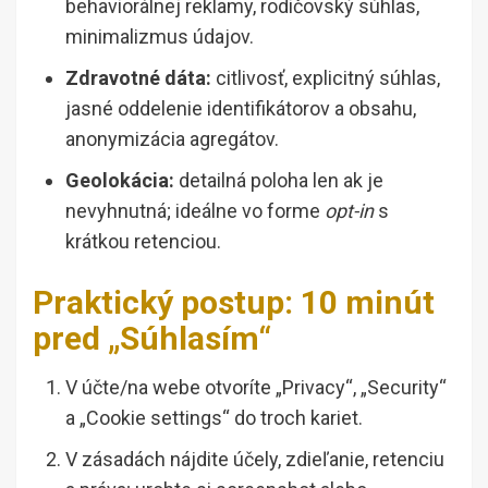
behaviorálnej reklamy, rodičovský súhlas,
minimalizmus údajov.
Zdravotné dáta:
citlivosť, explicitný súhlas,
jasné oddelenie identifikátorov a obsahu,
anonymizácia agregátov.
Geolokácia:
detailná poloha len ak je
nevyhnutná; ideálne vo forme
opt-in
s
krátkou retenciou.
Praktický postup: 10 minút
pred „Súhlasím“
V účte/na webe otvoríte „Privacy“, „Security“
a „Cookie settings“ do troch kariet.
V zásadách nájdite účely, zdieľanie, retenciu