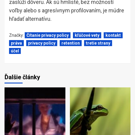
zaslúži dôveru. Ak sú hmlisté, bez možností
voľby alebo s agresívnym profilovaním, je múdre
hľadať alternatívu.
Značky:
Čítanie privacy policy
kľúčové vety
kontakt
práva
privacy policy
retention
tretie strany
účel
Ďalšie články