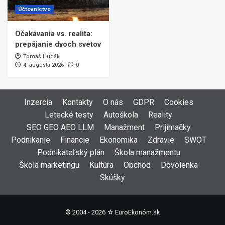
Účtovníctvo
Očakávania vs. realita:
prepájanie dvoch svetov
Tomáš Hudák
4. augusta 2026
0
Inzercia
Kontakty
O nás
GDPR
Cookies
Letecké testy
Autoškola
Reality
SEO GEO AEO LLM
Manažment
Prijímačky
Podnikanie
Financie
Ekonomika
Zdravie
SWOT
Podnikateľský plán
Škola manažmentu
Škola marketingu
Kultúra
Obchod
Dovolenka
Skúšky
© 2004 - 2026 ☆
EuroEkonóm.sk