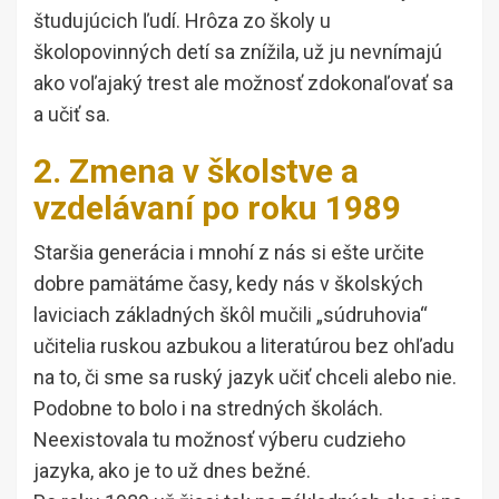
študujúcich ľudí. Hrôza zo školy u
školopovinných detí sa znížila, už ju nevnímajú
ako voľajaký trest ale možnosť zdokonaľovať sa
a učiť sa.
2. Zmena v školstve a
vzdelávaní po roku 1989
Staršia generácia i mnohí z nás si ešte určite
dobre pamätáme časy, kedy nás v školských
laviciach základných škôl mučili „súdruhovia“
učitelia ruskou azbukou a literatúrou bez ohľadu
na to, či sme sa ruský jazyk učiť chceli alebo nie.
Podobne to bolo i na stredných školách.
Neexistovala tu možnosť výberu cudzieho
jazyka, ako je to už dnes bežné.