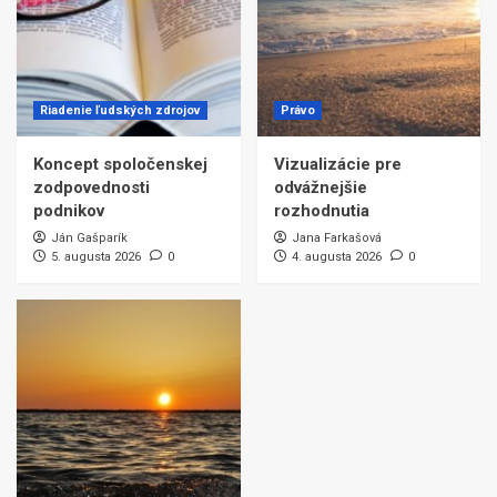
Riadenie ľudských zdrojov
Právo
Koncept spoločenskej
Vizualizácie pre
zodpovednosti
odvážnejšie
podnikov
rozhodnutia
Ján Gašparík
Jana Farkašová
5. augusta 2026
0
4. augusta 2026
0