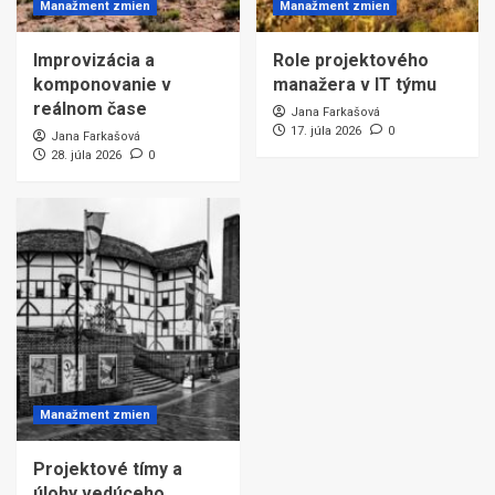
Manažment zmien
Manažment zmien
Improvizácia a
Role projektového
komponovanie v
manažera v IT týmu
reálnom čase
Jana Farkašová
17. júla 2026
0
Jana Farkašová
28. júla 2026
0
Manažment zmien
Projektové tímy a
úlohy vedúceho