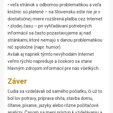
• veľa stránok s odbornou problematikou a veľa
knižníc sú platené – na Slovensku ešte nie je v
dostatočnej miere rozšírená platba cez Internet
• zlodej času – pri vyhľadávaní potrebných
informácií sa často pozastavujeme aj nad
stránkami, ktoré nemajú s danou problematikou
nič spoločné (napr. humor)
Avšak aj napriek týmto nevýhodám Internet
veľmi rýchlo napreduje a čoskoro sa stane
hlavným zdrojom informácií pre nás všetkých.
Záver
Ľudia sa vzdelávali od samého počiatku, či už to
bol lov potravy, príprava ohňa, stavba domu,
čítanie, písanie, jazyky alebo rôzne počítačové
analýzy. Časom sa mení prístup k vzdelávaniu a