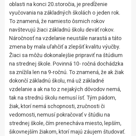
oblasti na konci 20.storočia, je predĺženie
vyučovania na základných školách o jeden rok.
To znamená, že namiesto ôsmich rokov
navštevujú žiaci základnú školu deväť rokov.
Náročnosť na vzdelanie neustále narastá a táto
zmena by mala uľahčiť a zlepšiť kvalitu výučby.
Žiaci sa môžu dokonalejšie pripraviť na štúdium
na strednej škole. Povinná 10- ročná dochádzka
sa znížila len na 9-ročnú. To znamená, že ak žiak
dokončí základnú školu, má už základné
vzdelanie a ak na to z nejakých dôvodov nemá,
tak na strednú školu nemusí ísť. Tým pádom,
žiak, ktorí nemá schopnosti, zručnosti či
vedomosti, nemusí pokračovať v štúdiu na
strednej škole, čím prenecháva miesto, lepším,
šikovnejším žiakom, ktorí majú záujem študovať.