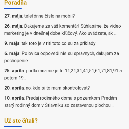
Poradňa
27. mája
:
telefónne číslo na mobil?
26. mája
:
Ďakujeme za váš komentár! Súhlasíme, že video
marketing je v dnešnej dobe kľúčový. Ako uvádzate, ak ...
9. mája
:
tak toto je v riti toto co su za priklady
6. mája
:
Polovica odpovedi nie su spravnych, dakujem za
pochopenie
25. apríla
:
podla mna nie je to 11,21,31,41,51,61,71,81,91 a
potom 19...
20. apríla
:
no. kde si to mam skontrolovat?
10. apríla
:
Predaj rodinného domu s pozemkom Predám
starý rodinný dom v Štiavniku so zastavanou plochou ...
Už ste čítali?