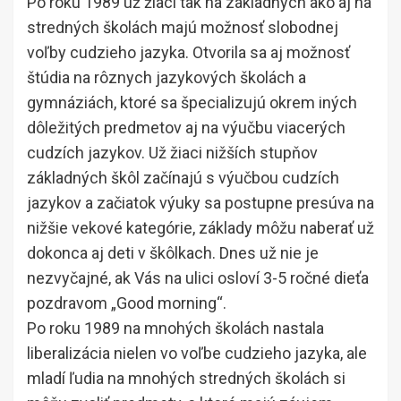
Po roku 1989 už žiaci tak na základných ako aj na
stredných školách majú možnosť slobodnej
voľby cudzieho jazyka. Otvorila sa aj možnosť
štúdia na rôznych jazykových školách a
gymnáziách, ktoré sa špecializujú okrem iných
dôležitých predmetov aj na výučbu viacerých
cudzích jazykov. Už žiaci nižších stupňov
základných škôl začínajú s výučbou cudzích
jazykov a začiatok výuky sa postupne presúva na
nižšie vekové kategórie, základy môžu naberať už
dokonca aj deti v škôlkach. Dnes už nie je
nezvyčajné, ak Vás na ulici osloví 3-5 ročné dieťa
pozdravom „Good morning“.
Po roku 1989 na mnohých školách nastala
liberalizácia nielen vo voľbe cudzieho jazyka, ale
mladí ľudia na mnohých stredných školách si