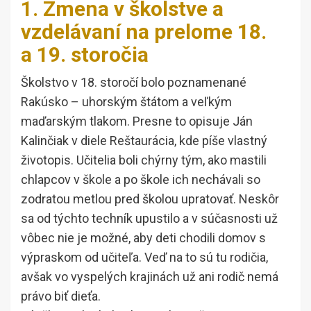
1. Zmena v školstve a
vzdelávaní na prelome 18.
a 19. storočia
Školstvo v 18. storočí bolo poznamenané
Rakúsko – uhorským štátom a veľkým
maďarským tlakom. Presne to opisuje Ján
Kalinčiak v diele Reštaurácia, kde píše vlastný
životopis. Učitelia boli chýrny tým, ako mastili
chlapcov v škole a po škole ich nechávali so
zodratou metlou pred školou upratovať. Neskôr
sa od týchto techník upustilo a v súčasnosti už
vôbec nie je možné, aby deti chodili domov s
výpraskom od učiteľa. Veď na to sú tu rodičia,
avšak vo vyspelých krajinách už ani rodič nemá
právo biť dieťa.