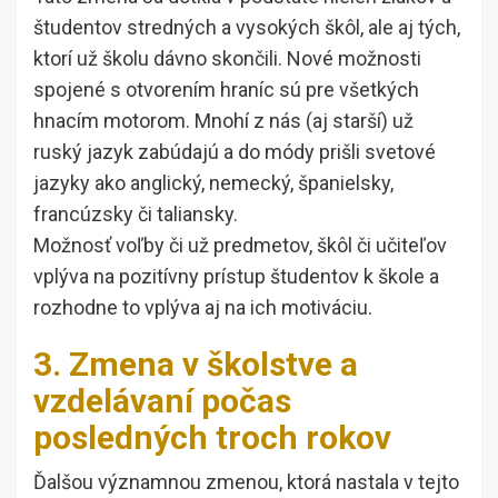
študentov stredných a vysokých škôl, ale aj tých,
ktorí už školu dávno skončili. Nové možnosti
spojené s otvorením hraníc sú pre všetkých
hnacím motorom. Mnohí z nás (aj starší) už
ruský jazyk zabúdajú a do módy prišli svetové
jazyky ako anglický, nemecký, španielsky,
francúzsky či taliansky.
Možnosť voľby či už predmetov, škôl či učiteľov
vplýva na pozitívny prístup študentov k škole a
rozhodne to vplýva aj na ich motiváciu.
3. Zmena v školstve a
vzdelávaní počas
posledných troch rokov
Ďalšou významnou zmenou, ktorá nastala v tejto