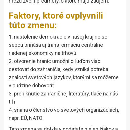
môžu zvoliť predmety, o ktoré majú záujem.
Faktory, ktoré ovplyvnili
túto zmenu:
1. nastolenie demokracie v našej krajine so
sebou prináša aj transformáciu centrálne
riadenej ekonomiky na trhovú
2. otvorenie hraníc umožnilo ľuďom viac
cestovať do zahraničia, kedy vzniká potreba
znalosti svetových jazykov, ktorými sa môžeme
v cudzine dohovoriť
3. preniknutie zahraničnej literatúry, tlače na náš
trh
4. snaha o členstvo vo svetových organizáciách,
napr. EÚ, NATO
Táto zmena sa dotkla v podstate nielen žiakov a