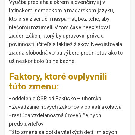
Výučba prebiehala okrem slovenčiny aj v
latinskom, nemeckom a maďarskom jazyku,
ktoré sa žiaci učili naspamäť, bez toho, aby
niečomu rozumeli. V tom čase neexistoval
žiaden zákon, ktorý by upravoval práva a
povinnosti učiteľa a taktiež žiakov. Neexistovala
žiadna slobodná voľba výberu predmetov ako to
už neskôr bolo úplne bežné.
Faktory, ktoré ovplyvnili
túto zmenu:
• oddelenie ČSR od Rakúsko – uhorska
• zavádzanie nových zákonov v oblasti školstva
• rastúca vzdelanostná úroveň čelných
predstaviteľov
Táto zmena sa dotkla všetkých detí i mladých