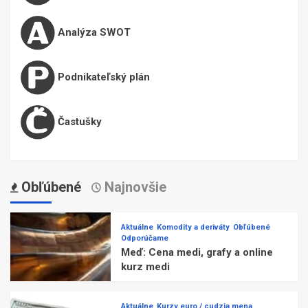
Analýza SWOT
Podnikateľský plán
Častušky
Obľúbené
Najnovšie
Aktuálne
Komodity a deriváty
Obľúbené
Odporúčame
Meď: Cena medi, grafy a online
kurz medi
Aktuálne
Kurzy euro / cudzia mena