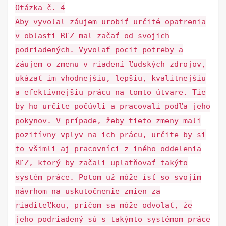
Otázka č. 4
Aby vyvolal záujem urobiť určité opatrenia
v oblasti RĽZ mal začať od svojich
podriadených. Vyvolať pocit potreby a
záujem o zmenu v riadení ľudských zdrojov,
ukázať im vhodnejšiu, lepšiu, kvalitnejšiu
a efektívnejšiu prácu na tomto útvare. Tie
by ho určite počúvli a pracovali podľa jeho
pokynov. V prípade, žeby tieto zmeny mali
pozitívny vplyv na ich prácu, určite by si
to všimli aj pracovníci z iného oddelenia
RĽZ, ktorý by začali uplatňovať takýto
systém práce. Potom už môže ísť so svojim
návrhom na uskutočnenie zmien za
riaditeľkou, pričom sa môže odvolať, že
jeho podriadený sú s takýmto systémom práce