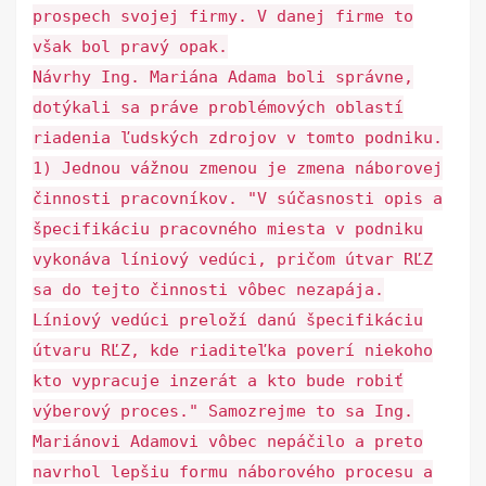
prospech svojej firmy. V danej firme to
však bol pravý opak.
Návrhy Ing. Mariána Adama boli správne,
dotýkali sa práve problémových oblastí
riadenia ľudských zdrojov v tomto podniku.
1) Jednou vážnou zmenou je zmena náborovej
činnosti pracovníkov. "V súčasnosti opis a
špecifikáciu pracovného miesta v podniku
vykonáva líniový vedúci, pričom útvar RĽZ
sa do tejto činnosti vôbec nezapája.
Líniový vedúci preloží danú špecifikáciu
útvaru RĽZ, kde riaditeľka poverí niekoho
kto vypracuje inzerát a kto bude robiť
výberový proces." Samozrejme to sa Ing.
Mariánovi Adamovi vôbec nepáčilo a preto
navrhol lepšiu formu náborového procesu a