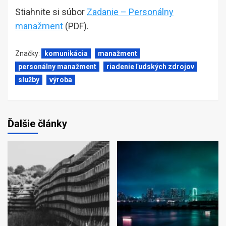
Stiahnite si súbor
Zadanie – Personálny
manažment
(PDF).
Značky:
komunikácia
manažment
personálny manažment
riadenie ľudských zdrojov
služby
výroba
Ďalšie články