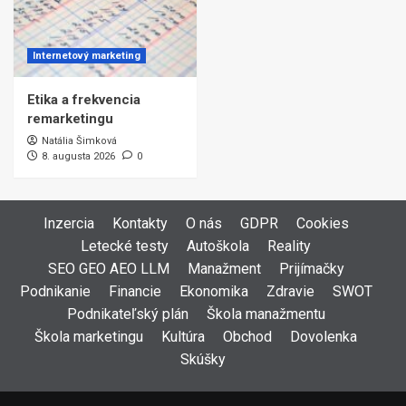
Internetový marketing
Etika a frekvencia
remarketingu
Natália Šimková
8. augusta 2026
0
Inzercia
Kontakty
O nás
GDPR
Cookies
Letecké testy
Autoškola
Reality
SEO GEO AEO LLM
Manažment
Prijímačky
Podnikanie
Financie
Ekonomika
Zdravie
SWOT
Podnikateľský plán
Škola manažmentu
Škola marketingu
Kultúra
Obchod
Dovolenka
Skúšky