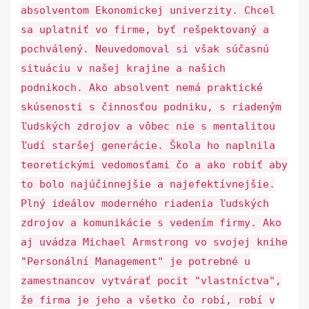
absolventom Ekonomickej univerzity. Chcel
sa uplatniť vo firme, byť rešpektovaný a
pochválený. Neuvedomoval si však súčasnú
situáciu v našej krajine a našich
podnikoch. Ako absolvent nemá praktické
skúsenosti s činnosťou podniku, s riadeným
ľudských zdrojov a vôbec nie s mentalitou
ľudí staršej generácie. Škola ho naplnila
teoretickými vedomosťami čo a ako robiť aby
to bolo najúčinnejšie a najefektívnejšie.
Plný ideálov moderného riadenia ľudských
zdrojov a komunikácie s vedením firmy. Ako
aj uvádza Michael Armstrong vo svojej knihe
"Personální Management" je potrebné u
zamestnancov vytvárať pocit "vlastníctva",
že firma je jeho a všetko čo robí, robí v