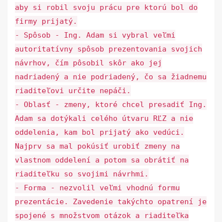
aby si robil svoju prácu pre ktorú bol do
firmy prijatý.
- Spôsob - Ing. Adam si vybral veľmi
autoritatívny spôsob prezentovania svojich
návrhov, čím pôsobil skôr ako jej
nadriadený a nie podriadený, čo sa žiadnemu
riaditeľovi určite nepáči.
- Oblasť - zmeny, ktoré chcel presadiť Ing.
Adam sa dotýkali celého útvaru RĽZ a nie
oddelenia, kam bol prijatý ako vedúci.
Najprv sa mal pokúsiť urobiť zmeny na
vlastnom oddelení a potom sa obrátiť na
riaditeľku so svojimi návrhmi.
- Forma - nezvolil veľmi vhodnú formu
prezentácie. Zavedenie takýchto opatrení je
spojené s množstvom otázok a riaditeľka