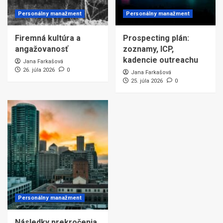
Personálny manažment
Personálny manažment
Firemná kultúra a
Prospecting plán:
angažovanosť
zoznamy, ICP,
kadencie outreachu
Jana Farkašová
26. júla 2026
0
Jana Farkašová
25. júla 2026
0
Personálny manažment
Následky prekročenia