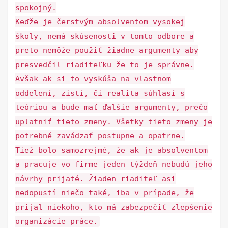
spokojný.
Keďže je čerstvým absolventom vysokej
školy, nemá skúsenosti v tomto odbore a
preto nemôže použiť žiadne argumenty aby
presvedčil riaditeľku že to je správne.
Avšak ak si to vyskúša na vlastnom
oddelení, zistí, či realita súhlasí s
teóriou a bude mať ďalšie argumenty, prečo
uplatniť tieto zmeny. Všetky tieto zmeny je
potrebné zavádzať postupne a opatrne.
Tiež bolo samozrejmé, že ak je absolventom
a pracuje vo firme jeden týždeň nebudú jeho
návrhy prijaté. Žiaden riaditeľ asi
nedopustí niečo také, iba v prípade, že
prijal niekoho, kto má zabezpečiť zlepšenie
organizácie práce.