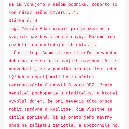
sa im venujeme v našom podniku. Zoberte si
len názov nášho útvaru...".
Otázka č. 3
Ing. Marián Adam urobil pri prezentácii
svojich návrhov viaceré chyby. Môžeme ich
rozdeliť do nasledujúcich oblastí:
- Čas - Ing. Adam si zvolil veľmi nevhodnú
dobu na prezentáciu svojich návrhov. Asi si
neuvedomil, že v podniku pracuje len jeden
týždeň a neprijímali ho za účelom
reorganizácie činnosti útvaru RĽZ. Preto
nenašiel pochopenie u riaditeľky, u ktorej
vyvolal dojem, že oni nevedia túto prácu
robiť správne a kvalitne, čím vlastne sa
cítila ponížená. Už aj preto jeho návrhy
hneď na začiatku zamietla, a upozornila ho,