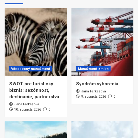
Všeobecný manažment
Manažment zmien
SWOT pre turistický
Syndróm vyhorenia
biznis: sezónnosť,
Jana Farkašová
destinácie, partnerstvá
9. augusta 2026
0
Jana Farkašová
10. augusta 2026
0