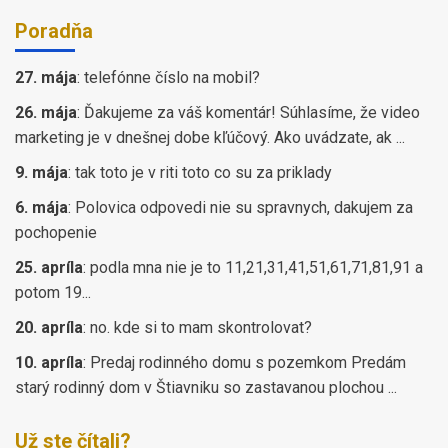
Poradňa
27. mája
:
telefónne číslo na mobil?
26. mája
:
Ďakujeme za váš komentár! Súhlasíme, že video
marketing je v dnešnej dobe kľúčový. Ako uvádzate, ak ...
9. mája
:
tak toto je v riti toto co su za priklady
6. mája
:
Polovica odpovedi nie su spravnych, dakujem za
pochopenie
25. apríla
:
podla mna nie je to 11,21,31,41,51,61,71,81,91 a
potom 19...
20. apríla
:
no. kde si to mam skontrolovat?
10. apríla
:
Predaj rodinného domu s pozemkom Predám
starý rodinný dom v Štiavniku so zastavanou plochou ...
Už ste čítali?