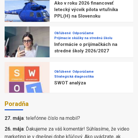
Ako v roku 2026 financovať
letecký výcvik pilota vrtuľníka
PPL(H) na Slovensku
Obľúbené
Odporúčame
Prijímacie skúšky na strednú školu
Informácie o prijímačkách na
stredné školy 2026/2027
Obľúbené
Odporúčame
Strategická diagnostika
SWOT analýza
Poradňa
27. mája
:
telefónne číslo na mobil?
26. mája
:
Ďakujeme za váš komentár! Súhlasíme, že video
marketing je v dnešnej dobe kľúčový. Ako uvádzate, ak ...