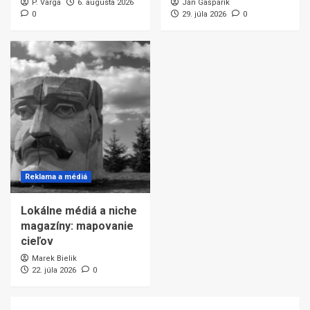
P. Varga
6. augusta 2026
Ján Gašparík
0
29. júla 2026
0
Reklama a médiá
Lokálne médiá a niche
magazíny: mapovanie
cieľov
Marek Bielik
22. júla 2026
0