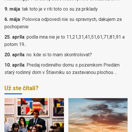
9. mája
:
tak toto je v riti toto co su za priklady
6. mája
:
Polovica odpovedi nie su spravnych, dakujem za
pochopenie
25. apríla
:
podla mna nie je to 11,21,31,41,51,61,71,81,91 a
potom 19...
20. apríla
:
no. kde si to mam skontrolovat?
10. apríla
:
Predaj rodinného domu s pozemkom Predám
starý rodinný dom v Štiavniku so zastavanou plochou ...
Už ste čítali?