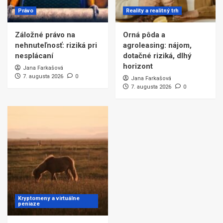
Právo
Reality a realitný trh
Záložné právo na
Orná pôda a
nehnuteľnosť: riziká pri
agroleasing: nájom,
nesplácaní
dotačné riziká, dlhý
horizont
Jana Farkašová
7. augusta 2026
0
Jana Farkašová
7. augusta 2026
0
Kryptomeny a virtuálne
peniaze